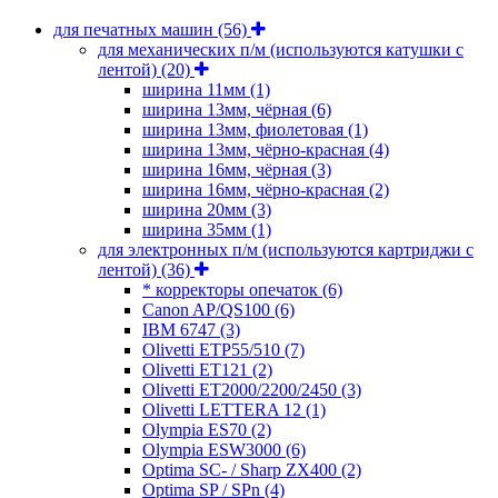
для печатных машин
(56)
для механических п/м (используются катушки с
лентой)
(20)
ширина 11мм
(1)
ширина 13мм, чёрная
(6)
ширина 13мм, фиолетовая
(1)
ширина 13мм, чёрно-красная
(4)
ширина 16мм, чёрная
(3)
ширина 16мм, чёрно-красная
(2)
ширина 20мм
(3)
ширина 35мм
(1)
для электронных п/м (используются картриджи с
лентой)
(36)
* корректоры опечаток
(6)
Canon AP/QS100
(6)
IBM 6747
(3)
Olivetti ETP55/510
(7)
Olivetti ET121
(2)
Olivetti ET2000/2200/2450
(3)
Olivetti LETTERA 12
(1)
Olympia ES70
(2)
Olympia ESW3000
(6)
Optima SC- / Sharp ZX400
(2)
Optima SP / SPn
(4)