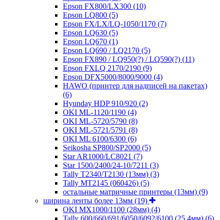
Epson FX800/LX300
(10)
Epson LQ800
(5)
Epson FX/LX/LQ-1050/1170
(7)
Epson LQ630
(5)
Epson LQ670
(1)
Epson LQ690 / LQ2170
(5)
Epson FX890 / LQ950(?) / LQ590(?)
(11)
Epson FXLQ 2170/2190
(9)
Epson DFX5000/8000/9000
(4)
HAWO (принтер для надписей на пакетах)
(6)
Hyunday HDP 910/920
(2)
OKI ML-1120/1190
(4)
OKI ML-5720/5790
(8)
OKI ML-5721/5791
(8)
OKI ML 6100/6300
(6)
Seikosha SP800/SP2000
(5)
Star AR1000/LC8021
(7)
Star 1500/2400/24-10/7211
(3)
Tally T2340/T2130 (13мм)
(3)
Tally MT2145 (060426)
(5)
остальные матричные принтеры (13мм)
(9)
ширина ленты более 13мм
(19)
OKI MX1000/1100 (28мм)
(4)
Tally 600/660/691/6050/6092/6100 (25,4мм)
(6)