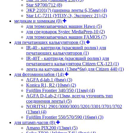
Star SP700/712
(8)
ЭКР 2101(?) (ширина ленты 6,35мм)
(4)
Star LC-7211 (УПЗУ-Э, Экспресс 21)
(2)
медикам и химикам
(0)
для термозапаечных машин Hawo
(5)
для средоварок Systec MediaPrep-10
(2)
для термозапаечных машин FAMOS
(7)
для печатающих калькуляторов
(3)
IR-40 - картридж (красящий ролик) для
печатающих калькуляторов
(1)
IR-40T - картридж (красящий ролик) для
печатающего калькулятора Citizen CX-123
(1)
лента на катушках (13мм*6м) для Citizen 440
(1)
для фотоминилабов
(14)
AGFA d-lab.1 (8мм)
(3)
Konica R1, R2 (10мм)
(2)
Fujifilm Frontier 340/350 (11мм)
(4)
AGFA D-Lab-2 (13мм, всегда уточнять тип
соединения ленты)
(5)
NORITSU 2901/3000/3001/3201/3301/3701/3702
(13мм)
(4)
Fujifilm Frontier 550/570/590 (16мм)
(3)
для штамп-часов
(8)
Amano PIX200 (13мм)
(5)