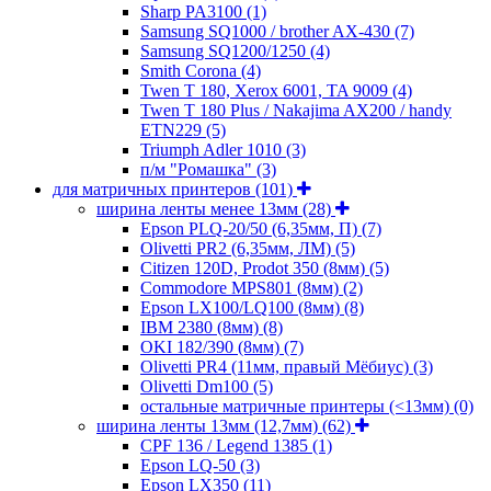
Sharp PA3100
(1)
Samsung SQ1000 / brother AX-430
(7)
Samsung SQ1200/1250
(4)
Smith Corona
(4)
Twen T 180, Xerox 6001, TA 9009
(4)
Twen T 180 Plus / Nakajima AX200 / handy
ETN229
(5)
Triumph Adler 1010
(3)
п/м "Ромашка"
(3)
для матричных принтеров
(101)
ширина ленты менее 13мм
(28)
Epson PLQ-20/50 (6,35мм, П)
(7)
Olivetti PR2 (6,35мм, ЛМ)
(5)
Citizen 120D, Prodot 350 (8мм)
(5)
Commodore MPS801 (8мм)
(2)
Epson LX100/LQ100 (8мм)
(8)
IBM 2380 (8мм)
(8)
OKI 182/390 (8мм)
(7)
Olivetti PR4 (11мм, правый Мёбиус)
(3)
Olivetti Dm100
(5)
остальные матричные принтеры (<13мм)
(0)
ширина ленты 13мм (12,7мм)
(62)
CPF 136 / Legend 1385
(1)
Epson LQ-50
(3)
Epson LX350
(11)