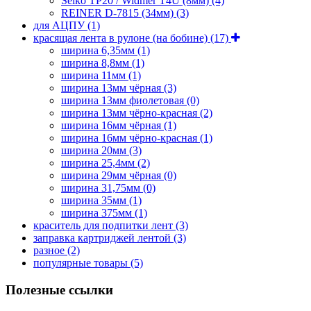
Seiko TP20 / Widmer T4U (8мм)
(4)
REINER D-7815 (34мм)
(3)
для АЦПУ
(1)
красящая лента в рулоне (на бобине)
(17)
ширина 6,35мм
(1)
ширина 8,8мм
(1)
ширина 11мм
(1)
ширина 13мм чёрная
(3)
ширина 13мм фиолетовая
(0)
ширина 13мм чёрно-красная
(2)
ширина 16мм чёрная
(1)
ширина 16мм чёрно-красная
(1)
ширина 20мм
(3)
ширина 25,4мм
(2)
ширина 29мм чёрная
(0)
ширина 31,75мм
(0)
ширина 35мм
(1)
ширина 375мм
(1)
краситель для подпитки лент
(3)
заправка картриджей лентой
(3)
разное
(2)
популярные товары
(5)
Полезные ссылки