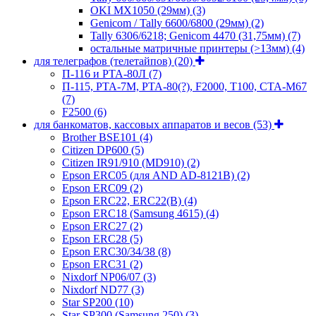
OKI MX1050 (29мм)
(3)
Genicom / Tally 6600/6800 (29мм)
(2)
Tally 6306/6218; Genicom 4470 (31,75мм)
(7)
остальные матричные принтеры (>13мм)
(4)
для телеграфов (телетайпов)
(20)
П-116 и РТА-80Л
(7)
П-115, РТА-7М, РТА-80(?), F2000, T100, СТА-М67
(7)
F2500
(6)
для банкоматов, кассовых аппаратов и весов
(53)
Brother BSE101
(4)
Citizen DP600
(5)
Citizen IR91/910 (MD910)
(2)
Epson ERC05 (для AND AD-8121B)
(2)
Epson ERC09
(2)
Epson ERC22, ERC22(B)
(4)
Epson ERC18 (Samsung 4615)
(4)
Epson ERC27
(2)
Epson ERC28
(5)
Epson ERC30/34/38
(8)
Epson ERC31
(2)
Nixdorf NP06/07
(3)
Nixdorf ND77
(3)
Star SP200
(10)
Star SP300 (Samsung 250)
(3)