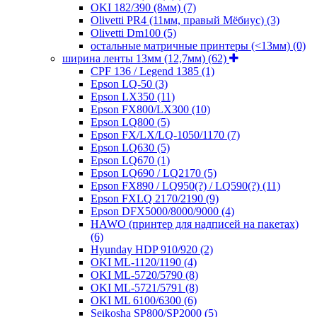
OKI 182/390 (8мм)
(7)
Olivetti PR4 (11мм, правый Мёбиус)
(3)
Olivetti Dm100
(5)
остальные матричные принтеры (<13мм)
(0)
ширина ленты 13мм (12,7мм)
(62)
CPF 136 / Legend 1385
(1)
Epson LQ-50
(3)
Epson LX350
(11)
Epson FX800/LX300
(10)
Epson LQ800
(5)
Epson FX/LX/LQ-1050/1170
(7)
Epson LQ630
(5)
Epson LQ670
(1)
Epson LQ690 / LQ2170
(5)
Epson FX890 / LQ950(?) / LQ590(?)
(11)
Epson FXLQ 2170/2190
(9)
Epson DFX5000/8000/9000
(4)
HAWO (принтер для надписей на пакетах)
(6)
Hyunday HDP 910/920
(2)
OKI ML-1120/1190
(4)
OKI ML-5720/5790
(8)
OKI ML-5721/5791
(8)
OKI ML 6100/6300
(6)
Seikosha SP800/SP2000
(5)