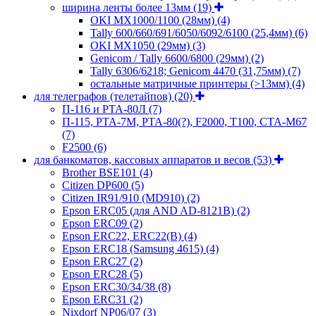
ширина ленты более 13мм
(19)
OKI MX1000/1100 (28мм)
(4)
Tally 600/660/691/6050/6092/6100 (25,4мм)
(6)
OKI MX1050 (29мм)
(3)
Genicom / Tally 6600/6800 (29мм)
(2)
Tally 6306/6218; Genicom 4470 (31,75мм)
(7)
остальные матричные принтеры (>13мм)
(4)
для телеграфов (телетайпов)
(20)
П-116 и РТА-80Л
(7)
П-115, РТА-7М, РТА-80(?), F2000, T100, СТА-М67
(7)
F2500
(6)
для банкоматов, кассовых аппаратов и весов
(53)
Brother BSE101
(4)
Citizen DP600
(5)
Citizen IR91/910 (MD910)
(2)
Epson ERC05 (для AND AD-8121B)
(2)
Epson ERC09
(2)
Epson ERC22, ERC22(B)
(4)
Epson ERC18 (Samsung 4615)
(4)
Epson ERC27
(2)
Epson ERC28
(5)
Epson ERC30/34/38
(8)
Epson ERC31
(2)
Nixdorf NP06/07
(3)