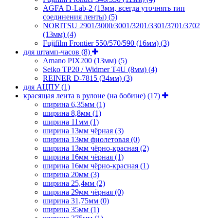
AGFA D-Lab-2 (13мм, всегда уточнять тип
соединения ленты)
(5)
NORITSU 2901/3000/3001/3201/3301/3701/3702
(13мм)
(4)
Fujifilm Frontier 550/570/590 (16мм)
(3)
для штамп-часов
(8)
Amano PIX200 (13мм)
(5)
Seiko TP20 / Widmer T4U (8мм)
(4)
REINER D-7815 (34мм)
(3)
для АЦПУ
(1)
красящая лента в рулоне (на бобине)
(17)
ширина 6,35мм
(1)
ширина 8,8мм
(1)
ширина 11мм
(1)
ширина 13мм чёрная
(3)
ширина 13мм фиолетовая
(0)
ширина 13мм чёрно-красная
(2)
ширина 16мм чёрная
(1)
ширина 16мм чёрно-красная
(1)
ширина 20мм
(3)
ширина 25,4мм
(2)
ширина 29мм чёрная
(0)
ширина 31,75мм
(0)
ширина 35мм
(1)