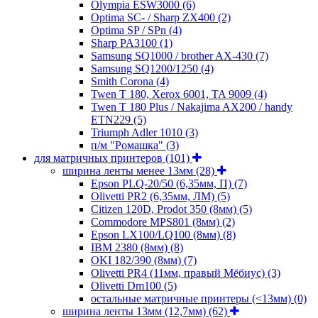
Olympia ESW3000
(6)
Optima SC- / Sharp ZX400
(2)
Optima SP / SPn
(4)
Sharp PA3100
(1)
Samsung SQ1000 / brother AX-430
(7)
Samsung SQ1200/1250
(4)
Smith Corona
(4)
Twen T 180, Xerox 6001, TA 9009
(4)
Twen T 180 Plus / Nakajima AX200 / handy
ETN229
(5)
Triumph Adler 1010
(3)
п/м "Ромашка"
(3)
для матричных принтеров
(101)
ширина ленты менее 13мм
(28)
Epson PLQ-20/50 (6,35мм, П)
(7)
Olivetti PR2 (6,35мм, ЛМ)
(5)
Citizen 120D, Prodot 350 (8мм)
(5)
Commodore MPS801 (8мм)
(2)
Epson LX100/LQ100 (8мм)
(8)
IBM 2380 (8мм)
(8)
OKI 182/390 (8мм)
(7)
Olivetti PR4 (11мм, правый Мёбиус)
(3)
Olivetti Dm100
(5)
остальные матричные принтеры (<13мм)
(0)
ширина ленты 13мм (12,7мм)
(62)