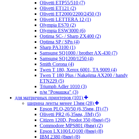
Olivetti ETP55/510
(7)
Olivetti ET121
(2)
Olivetti ET2000/2200/2450
(3)
Olivetti LETTERA 12
(1)
Olympia ES70
(2)
Olympia ESW3000
(6)
Optima SC- / Sharp ZX400
(2)
Optima SP / SPn
(4)
Sharp PA3100
(1)
Samsung SQ1000 / brother AX-430
(7)
Samsung SQ1200/1250
(4)
Smith Corona
(4)
Twen T 180, Xerox 6001, TA 9009
(4)
Twen T 180 Plus / Nakajima AX200 / handy
ETN229
(5)
Triumph Adler 1010
(3)
п/м "Ромашка"
(3)
для матричных принтеров
(101)
ширина ленты менее 13мм
(28)
Epson PLQ-20/50 (6,35мм, П)
(7)
Olivetti PR2 (6,35мм, ЛМ)
(5)
Citizen 120D, Prodot 350 (8мм)
(5)
Commodore MPS801 (8мм)
(2)
Epson LX100/LQ100 (8мм)
(8)
IBM 2380 (8мм)
(8)