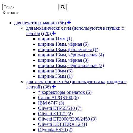
Каталог
для печатных машин
(56)
для механических п/м (используются катушки с
лентой)
(20)
ширина 11мм
(1)
ширина 13мм, чёрная
(6)
ширина 13мм, фиолетовая
(1)
ширина 13мм, чёрно-красная
(4)
ширина 16мм, чёрная
(3)
ширина 16мм, чёрно-красная
(2)
ширина 20мм
(3)
ширина 35мм
(1)
для электронных п/м (используются картриджи с
лентой)
(36)
* корректоры опечаток
(6)
Canon AP/QS100
(6)
IBM 6747
(3)
Olivetti ETP55/510
(7)
Olivetti ET121
(2)
Olivetti ET2000/2200/2450
(3)
Olivetti LETTERA 12
(1)
Olympia ES70
(2)