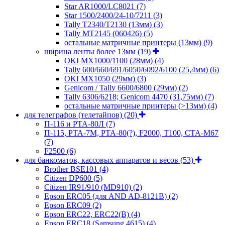
Star AR1000/LC8021
(7)
Star 1500/2400/24-10/7211
(3)
Tally T2340/T2130 (13мм)
(3)
Tally MT2145 (060426)
(5)
остальные матричные принтеры (13мм)
(9)
ширина ленты более 13мм
(19)
OKI MX1000/1100 (28мм)
(4)
Tally 600/660/691/6050/6092/6100 (25,4мм)
(6)
OKI MX1050 (29мм)
(3)
Genicom / Tally 6600/6800 (29мм)
(2)
Tally 6306/6218; Genicom 4470 (31,75мм)
(7)
остальные матричные принтеры (>13мм)
(4)
для телеграфов (телетайпов)
(20)
П-116 и РТА-80Л
(7)
П-115, РТА-7М, РТА-80(?), F2000, T100, СТА-М67
(7)
F2500
(6)
для банкоматов, кассовых аппаратов и весов
(53)
Brother BSE101
(4)
Citizen DP600
(5)
Citizen IR91/910 (MD910)
(2)
Epson ERC05 (для AND AD-8121B)
(2)
Epson ERC09
(2)
Epson ERC22, ERC22(B)
(4)
Epson ERC18 (Samsung 4615)
(4)