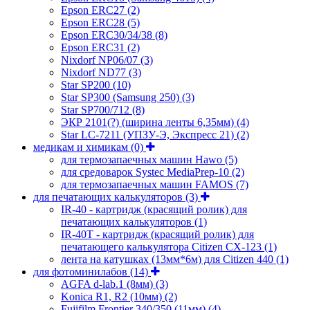
Epson ERC27
(2)
Epson ERC28
(5)
Epson ERC30/34/38
(8)
Epson ERC31
(2)
Nixdorf NP06/07
(3)
Nixdorf ND77
(3)
Star SP200
(10)
Star SP300 (Samsung 250)
(3)
Star SP700/712
(8)
ЭКР 2101(?) (ширина ленты 6,35мм)
(4)
Star LC-7211 (УПЗУ-Э, Экспресс 21)
(2)
медикам и химикам
(0)
для термозапаечных машин Hawo
(5)
для средоварок Systec MediaPrep-10
(2)
для термозапаечных машин FAMOS
(7)
для печатающих калькуляторов
(3)
IR-40 - картридж (красящий ролик) для
печатающих калькуляторов
(1)
IR-40T - картридж (красящий ролик) для
печатающего калькулятора Citizen CX-123
(1)
лента на катушках (13мм*6м) для Citizen 440
(1)
для фотоминилабов
(14)
AGFA d-lab.1 (8мм)
(3)
Konica R1, R2 (10мм)
(2)
Fujifilm Frontier 340/350 (11мм)
(4)