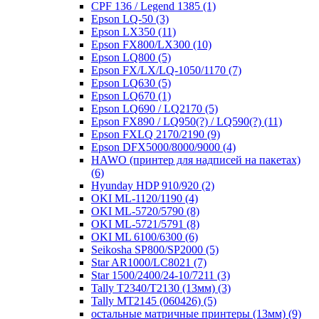
CPF 136 / Legend 1385
(1)
Epson LQ-50
(3)
Epson LX350
(11)
Epson FX800/LX300
(10)
Epson LQ800
(5)
Epson FX/LX/LQ-1050/1170
(7)
Epson LQ630
(5)
Epson LQ670
(1)
Epson LQ690 / LQ2170
(5)
Epson FX890 / LQ950(?) / LQ590(?)
(11)
Epson FXLQ 2170/2190
(9)
Epson DFX5000/8000/9000
(4)
HAWO (принтер для надписей на пакетах)
(6)
Hyunday HDP 910/920
(2)
OKI ML-1120/1190
(4)
OKI ML-5720/5790
(8)
OKI ML-5721/5791
(8)
OKI ML 6100/6300
(6)
Seikosha SP800/SP2000
(5)
Star AR1000/LC8021
(7)
Star 1500/2400/24-10/7211
(3)
Tally T2340/T2130 (13мм)
(3)
Tally MT2145 (060426)
(5)
остальные матричные принтеры (13мм)
(9)