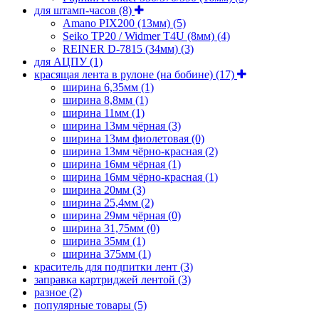
для штамп-часов
(8)
Amano PIX200 (13мм)
(5)
Seiko TP20 / Widmer T4U (8мм)
(4)
REINER D-7815 (34мм)
(3)
для АЦПУ
(1)
красящая лента в рулоне (на бобине)
(17)
ширина 6,35мм
(1)
ширина 8,8мм
(1)
ширина 11мм
(1)
ширина 13мм чёрная
(3)
ширина 13мм фиолетовая
(0)
ширина 13мм чёрно-красная
(2)
ширина 16мм чёрная
(1)
ширина 16мм чёрно-красная
(1)
ширина 20мм
(3)
ширина 25,4мм
(2)
ширина 29мм чёрная
(0)
ширина 31,75мм
(0)
ширина 35мм
(1)
ширина 375мм
(1)
краситель для подпитки лент
(3)
заправка картриджей лентой
(3)
разное
(2)
популярные товары
(5)