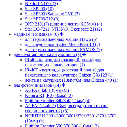
Nixdorf ND77
(3)
Star SP200
(10)
Star SP300 (Samsung 250)
(3)
Star SP700/712
(8)
ЭКР 2101(?) (ширина ленты 6,35мм)
(4)
Star LC-7211 (УПЗУ-Э, Экспресс 21)
(2)
медикам и химикам
(0)
для термозапаечных машин Hawo
(5)
для средоварок Systec MediaPrep-10
(2)
для термозапаечных машин FAMOS
(7)
для печатающих калькуляторов
(3)
IR-40 - картридж (красящий ролик) для
печатающих калькуляторов
(1)
IR-40T - картридж (красящий ролик) для
печатающего калькулятора Citizen CX-123
(1)
лента на катушках (13мм*6м) для Citizen 440
(1)
для фотоминилабов
(14)
AGFA d-lab.1 (8мм)
(3)
Konica R1, R2 (10мм)
(2)
Fujifilm Frontier 340/350 (11мм)
(4)
AGFA D-Lab-2 (13мм, всегда уточнять тип
соединения ленты)
(5)
NORITSU 2901/3000/3001/3201/3301/3701/3702
(13мм)
(4)
Fujifilm Frontier 550/570/590 (16мм)
(3)