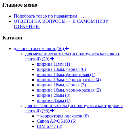
Главное меню
Подобрать товар по параметрам . . . . .
ОТВЕТЫ НА ВОПРОСЫ — В САМОМ НИЗУ
СТРАНИЦЫ
Каталог
для печатных машин
(56)
для механических п/м (используются катушки с
лентой)
(20)
ширина 11мм
(1)
ширина 13мм, чёрная
(6)
ширина 13мм, фиолетовая
(1)
ширина 13мм, чёрно-красная
(4)
ширина 16мм, чёрная
(3)
ширина 16мм, чёрно-красная
(2)
ширина 20мм
(3)
ширина 35мм
(1)
для электронных п/м (используются картриджи с
лентой)
(36)
* корректоры опечаток
(6)
Canon AP/QS100
(6)
IBM 6747
(3)