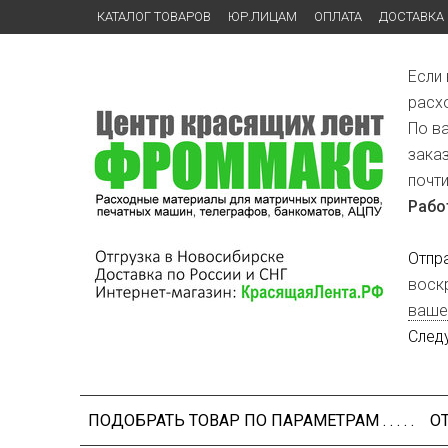
КАТАЛОГ ТОВАРОВ
ЮР.ЛИЦАМ
ОПЛАТА
ДОСТАВКА
Если
расх
По в
зака
почт
Рабо
Отпр
воск
ваше
След
ПОДОБРАТЬ ТОВАР ПО ПАРАМЕТРАМ . . . . .
О