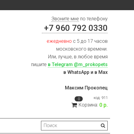
Звоните мне
по телефону
+7 960 792 0330
ежедневно
с 5 до 17 часов
московского времени.
Или, лучше, в любое время
пишите
в Telegram @m_prokopets
в WhatsApp и в Max
Максим Прокопец
код:
911
0
0 р.
Корзина: