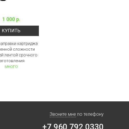
1 000 р.
КУПИТЬ
заправки картриджа
енной сложности
ей лентой срочного
зготовления
много
Звоните мне
по телефону
+7 960 792 0330