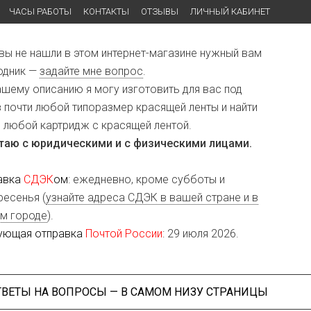
ЧАСЫ РАБОТЫ
КОНТАКТЫ
ОТЗЫВЫ
ЛИЧНЫЙ КАБИНЕТ
 вы не нашли в этом интернет-магазине нужный вам
одник —
задайте мне вопрос
.
ашему описанию я могу изготовить для вас под
з почти любой типоразмер красящей ленты и найти
и любой картридж с красящей лентой.
таю с юридическими и с физическими лицами.
авка
СДЭК
ом
: ежедневно, кроме субботы и
ресенья (
узнайте адреса СДЭК в вашей стране и в
м городе
).
ующая отправка
Почтой России
: 29 июля 2026.
ТВЕТЫ НА ВОПРОСЫ — В САМОМ НИЗУ СТРАНИЦЫ