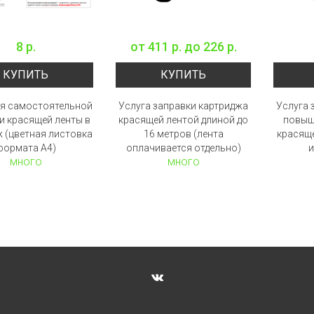
8 р.
от
411 р.
до
226 р.
КУПИТЬ
КУПИТЬ
ля самостоятельной
Услуга заправки картриджа
Услуга 
и красящей ленты в
красящей лентой длиной до
повыш
 (цветная листовка
16 метров (лента
красящ
формата А4)
оплачивается отдельно)
и
много
много