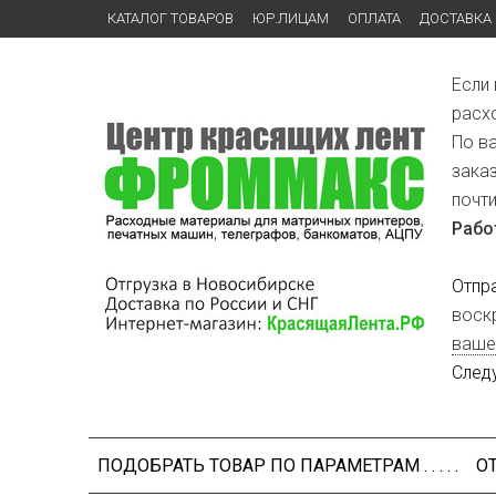
КАТАЛОГ ТОВАРОВ
ЮР.ЛИЦАМ
ОПЛАТА
ДОСТАВКА
Если
расх
По в
зака
почт
Рабо
Отпр
воск
ваше
След
ПОДОБРАТЬ ТОВАР ПО ПАРАМЕТРАМ . . . . .
О