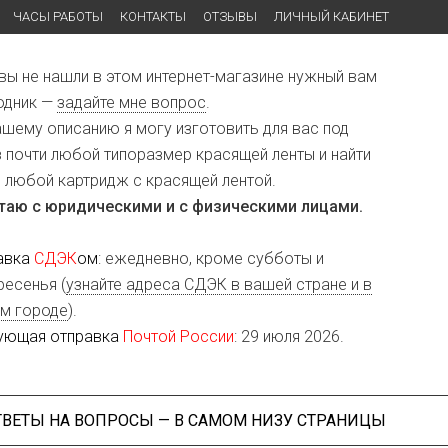
ЧАСЫ РАБОТЫ
КОНТАКТЫ
ОТЗЫВЫ
ЛИЧНЫЙ КАБИНЕТ
 вы не нашли в этом интернет-магазине нужный вам
одник —
задайте мне вопрос
.
ашему описанию я могу изготовить для вас под
з почти любой типоразмер красящей ленты и найти
и любой картридж с красящей лентой.
таю с юридическими и с физическими лицами.
авка
СДЭК
ом
: ежедневно, кроме субботы и
ресенья (
узнайте адреса СДЭК в вашей стране и в
м городе
).
ующая отправка
Почтой России
: 29 июля 2026.
ТВЕТЫ НА ВОПРОСЫ — В САМОМ НИЗУ СТРАНИЦЫ