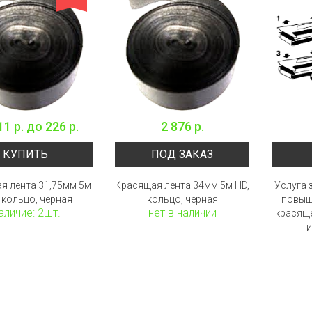
11 р.
до
226 р.
2 876 р.
КУПИТЬ
ПОД ЗАКАЗ
я лента 31,75мм 5м
Красящая лента 34мм 5м HD,
Услуга 
 кольцо, черная
кольцо, черная
повыш
аличие: 2шт.
нет в наличии
красящ
и