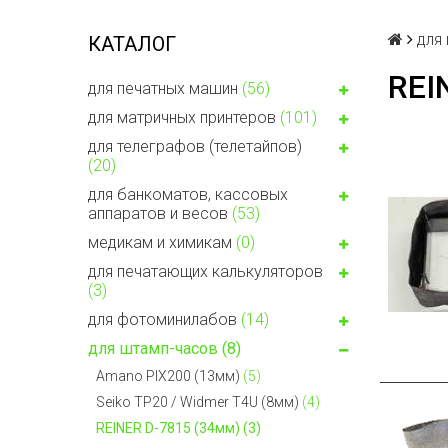
для
КАТАЛОГ
REI
для печатных машин
(56)
для матричных принтеров
(101)
для телеграфов (телетайпов)
(20)
для банкоматов, кассовых
аппаратов и весов
(53)
медикам и химикам
(0)
для печатающих калькуляторов
(3)
для фотоминилабов
(14)
для штамп-часов
(8)
Amano PIX200 (13мм)
(5)
Seiko TP20 / Widmer T4U (8мм)
(4)
REINER D-7815 (34мм)
(3)