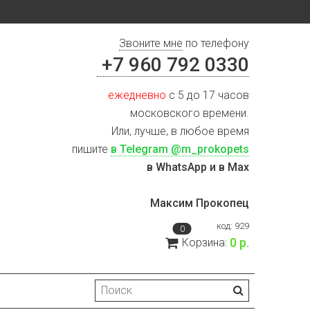
Звоните мне
по телефону
+7 960 792 0330
ежедневно
с 5 до 17 часов
московского времени.
Или, лучше, в любое время
пишите
в Telegram @m_prokopets
в WhatsApp и в Max
Максим Прокопец
код:
929
0
0 р.
Корзина: