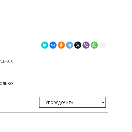
риджах
только