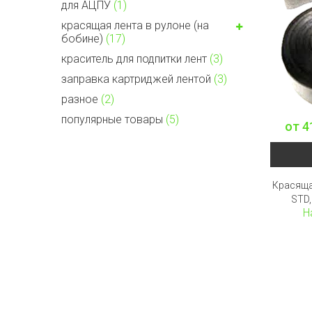
для АЦПУ
(1)
красящая лента в рулоне (на
бобине)
(17)
краситель для подпитки лент
(3)
заправка картриджей лентой
(3)
разное
(2)
популярные товары
(5)
от
4
Красяща
STD,
Н