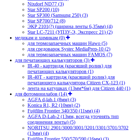
Nixdorf ND77
(3)
Star SP200
(10)
Star SP300 (Samsung 250)
(3)
Star SP700/712
(8)
ЭКР 2101(?) (ширина ленты 6,35мм)
(4)
Star LC-7211 (УПЗУ-Э, Экспресс 21)
(2)
медикам и химикам
(0)
для термозапаечных машин Hawo
(5)
для средоварок Systec MediaPrep-10
(2)
для термозапаечных машин FAMOS
(7)
для печатающих калькуляторов
(3)
IR-40 - картридж (красящий ролик) для
печатающих калькуляторов
(1)
IR-40T - картридж (красящий ролик) для
печатающего калькулятора Citizen CX-123
(1)
лента на катушках (13мм*6м) для Citizen 440
(1)
для фотоминилабов
(14)
AGFA d-lab.1 (8мм)
(3)
Konica R1, R2 (10мм)
(2)
Fujifilm Frontier 340/350 (11мм)
(4)
AGFA D-Lab-2 (13мм, всегда уточнять тип
соединения ленты)
(5)
NORITSU 2901/3000/3001/3201/3301/3701/3702
(13мм)
(4)
Fujifilm Frontier 550/570/590 (16мм)
(3)