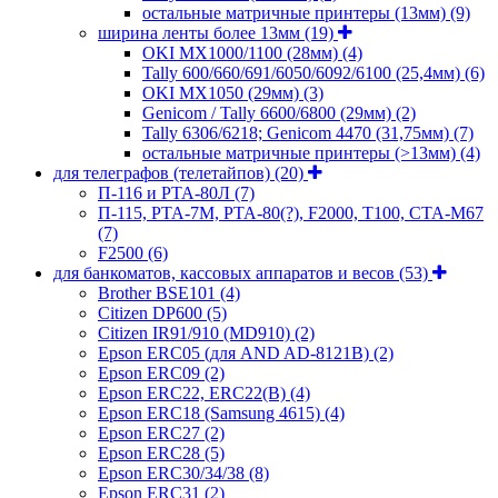
остальные матричные принтеры (13мм)
(9)
ширина ленты более 13мм
(19)
OKI MX1000/1100 (28мм)
(4)
Tally 600/660/691/6050/6092/6100 (25,4мм)
(6)
OKI MX1050 (29мм)
(3)
Genicom / Tally 6600/6800 (29мм)
(2)
Tally 6306/6218; Genicom 4470 (31,75мм)
(7)
остальные матричные принтеры (>13мм)
(4)
для телеграфов (телетайпов)
(20)
П-116 и РТА-80Л
(7)
П-115, РТА-7М, РТА-80(?), F2000, T100, СТА-М67
(7)
F2500
(6)
для банкоматов, кассовых аппаратов и весов
(53)
Brother BSE101
(4)
Citizen DP600
(5)
Citizen IR91/910 (MD910)
(2)
Epson ERC05 (для AND AD-8121B)
(2)
Epson ERC09
(2)
Epson ERC22, ERC22(B)
(4)
Epson ERC18 (Samsung 4615)
(4)
Epson ERC27
(2)
Epson ERC28
(5)
Epson ERC30/34/38
(8)
Epson ERC31
(2)