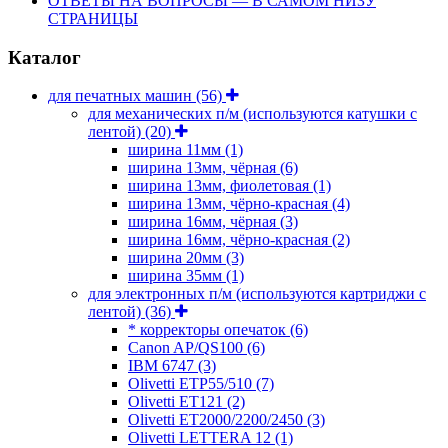
ОТВЕТЫ НА ВОПРОСЫ — В САМОМ НИЗУ
СТРАНИЦЫ
Каталог
для печатных машин
(56)
для механических п/м (используются катушки с
лентой)
(20)
ширина 11мм
(1)
ширина 13мм, чёрная
(6)
ширина 13мм, фиолетовая
(1)
ширина 13мм, чёрно-красная
(4)
ширина 16мм, чёрная
(3)
ширина 16мм, чёрно-красная
(2)
ширина 20мм
(3)
ширина 35мм
(1)
для электронных п/м (используются картриджи с
лентой)
(36)
* корректоры опечаток
(6)
Canon AP/QS100
(6)
IBM 6747
(3)
Olivetti ETP55/510
(7)
Olivetti ET121
(2)
Olivetti ET2000/2200/2450
(3)
Olivetti LETTERA 12
(1)