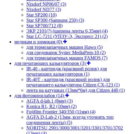
Nixdorf NP06/07
(3)
Nixdorf ND77
(3)
Star SP200
(10)
Star SP300 (Samsung 250)
(3)
Star SP700/712
(8)
ЭКР 2101(?) (ширина ленты 6,35мм)
(4)
Star LC-7211 (УПЗУ-Э, Экспресс 21)
(2)
медикам и химикам
(0)
для термозапаечных машин Hawo
(5)
для средоварок Systec MediaPrep-10
(2)
для термозапаечных машин FAMOS
(7)
для печатающих калькуляторов
(3)
IR-40 - картридж (красящий ролик) для
печатающих калькуляторов
(1)
IR-40T - картридж (красящий ролик) для
печатающего калькулятора Citizen CX-123
(1)
лента на катушках (13мм*6м) для Citizen 440
(1)
для фотоминилабов
(14)
AGFA d-lab.1 (8мм)
(3)
Konica R1, R2 (10мм)
(2)
Fujifilm Frontier 340/350 (11мм)
(4)
AGFA D-Lab-2 (13мм, всегда уточнять тип
соединения ленты)
(5)
NORITSU 2901/3000/3001/3201/3301/3701/3702
(13мм)
(4)