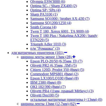
Olympia ESW3000
(6)
Optima SC- / Sharp ZX400
(2)
Optima SP / SPn
(4)
Sharp PA3100
(1)
Samsung SQ1000 / brother AX-430
(7)
Samsung SQ1200/1250
(4)
Smith Corona
(4)
Twen T 180, Xerox 6001, TA 9009
(4)
Twen T 180 Plus / Nakajima AX200 / handy
ETN229
(5)
Triumph Adler 1010
(3)
п/м "Ромашка"
(3)
для матричных принтеров
(101)
ширина ленты менее 13мм
(28)
Epson PLQ-20/50 (6,35мм, П)
(7)
Olivetti PR2 (6,35мм, ЛМ)
(5)
Citizen 120D, Prodot 350 (8мм)
(5)
Commodore MPS801 (8мм)
(2)
Epson LX100/LQ100 (8мм)
(8)
IBM 2380 (8мм)
(8)
OKI 182/390 (8мм)
(7)
Olivetti PR4 (11мм, правый Мёбиус)
(3)
Olivetti Dm100
(5)
остальные матричные принтеры (<13мм)
(0)
ширина ленты 13мм (12,7мм)
(62)