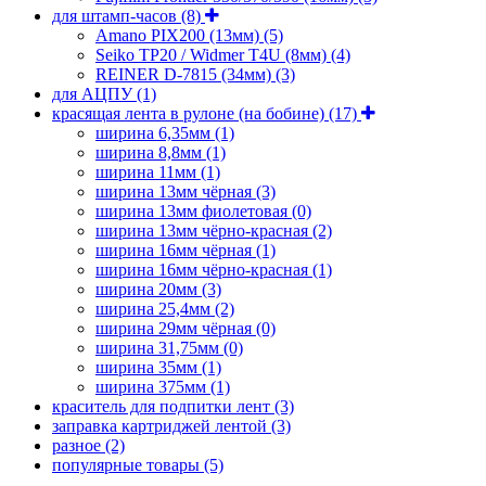
для штамп-часов
(8)
Amano PIX200 (13мм)
(5)
Seiko TP20 / Widmer T4U (8мм)
(4)
REINER D-7815 (34мм)
(3)
для АЦПУ
(1)
красящая лента в рулоне (на бобине)
(17)
ширина 6,35мм
(1)
ширина 8,8мм
(1)
ширина 11мм
(1)
ширина 13мм чёрная
(3)
ширина 13мм фиолетовая
(0)
ширина 13мм чёрно-красная
(2)
ширина 16мм чёрная
(1)
ширина 16мм чёрно-красная
(1)
ширина 20мм
(3)
ширина 25,4мм
(2)
ширина 29мм чёрная
(0)
ширина 31,75мм
(0)
ширина 35мм
(1)
ширина 375мм
(1)
краситель для подпитки лент
(3)
заправка картриджей лентой
(3)
разное
(2)
популярные товары
(5)