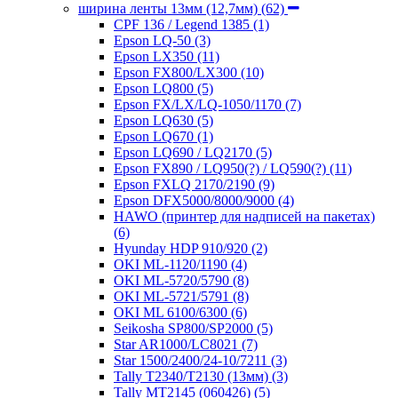
ширина ленты 13мм (12,7мм)
(62)
CPF 136 / Legend 1385
(1)
Epson LQ-50
(3)
Epson LX350
(11)
Epson FX800/LX300
(10)
Epson LQ800
(5)
Epson FX/LX/LQ-1050/1170
(7)
Epson LQ630
(5)
Epson LQ670
(1)
Epson LQ690 / LQ2170
(5)
Epson FX890 / LQ950(?) / LQ590(?)
(11)
Epson FXLQ 2170/2190
(9)
Epson DFX5000/8000/9000
(4)
HAWO (принтер для надписей на пакетах)
(6)
Hyunday HDP 910/920
(2)
OKI ML-1120/1190
(4)
OKI ML-5720/5790
(8)
OKI ML-5721/5791
(8)
OKI ML 6100/6300
(6)
Seikosha SP800/SP2000
(5)
Star AR1000/LC8021
(7)
Star 1500/2400/24-10/7211
(3)
Tally T2340/T2130 (13мм)
(3)
Tally MT2145 (060426)
(5)