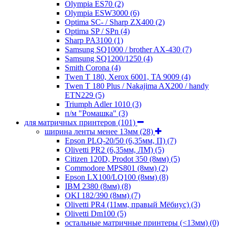
Olympia ES70
(2)
Olympia ESW3000
(6)
Optima SC- / Sharp ZX400
(2)
Optima SP / SPn
(4)
Sharp PA3100
(1)
Samsung SQ1000 / brother AX-430
(7)
Samsung SQ1200/1250
(4)
Smith Corona
(4)
Twen T 180, Xerox 6001, TA 9009
(4)
Twen T 180 Plus / Nakajima AX200 / handy
ETN229
(5)
Triumph Adler 1010
(3)
п/м "Ромашка"
(3)
для матричных принтеров
(101)
ширина ленты менее 13мм
(28)
Epson PLQ-20/50 (6,35мм, П)
(7)
Olivetti PR2 (6,35мм, ЛМ)
(5)
Citizen 120D, Prodot 350 (8мм)
(5)
Commodore MPS801 (8мм)
(2)
Epson LX100/LQ100 (8мм)
(8)
IBM 2380 (8мм)
(8)
OKI 182/390 (8мм)
(7)
Olivetti PR4 (11мм, правый Мёбиус)
(3)
Olivetti Dm100
(5)
остальные матричные принтеры (<13мм)
(0)