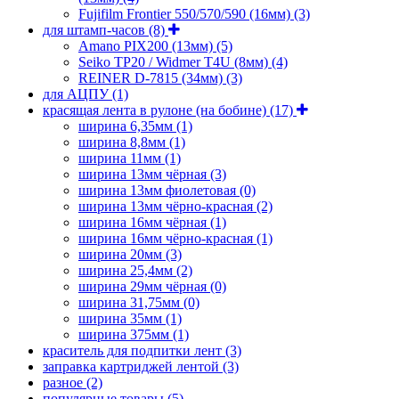
Fujifilm Frontier 550/570/590 (16мм)
(3)
для штамп-часов
(8)
Amano PIX200 (13мм)
(5)
Seiko TP20 / Widmer T4U (8мм)
(4)
REINER D-7815 (34мм)
(3)
для АЦПУ
(1)
красящая лента в рулоне (на бобине)
(17)
ширина 6,35мм
(1)
ширина 8,8мм
(1)
ширина 11мм
(1)
ширина 13мм чёрная
(3)
ширина 13мм фиолетовая
(0)
ширина 13мм чёрно-красная
(2)
ширина 16мм чёрная
(1)
ширина 16мм чёрно-красная
(1)
ширина 20мм
(3)
ширина 25,4мм
(2)
ширина 29мм чёрная
(0)
ширина 31,75мм
(0)
ширина 35мм
(1)
ширина 375мм
(1)
краситель для подпитки лент
(3)
заправка картриджей лентой
(3)
разное
(2)
популярные товары
(5)