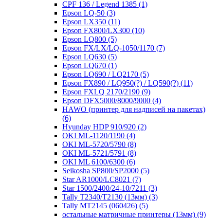
CPF 136 / Legend 1385
(1)
Epson LQ-50
(3)
Epson LX350
(11)
Epson FX800/LX300
(10)
Epson LQ800
(5)
Epson FX/LX/LQ-1050/1170
(7)
Epson LQ630
(5)
Epson LQ670
(1)
Epson LQ690 / LQ2170
(5)
Epson FX890 / LQ950(?) / LQ590(?)
(11)
Epson FXLQ 2170/2190
(9)
Epson DFX5000/8000/9000
(4)
HAWO (принтер для надписей на пакетах)
(6)
Hyunday HDP 910/920
(2)
OKI ML-1120/1190
(4)
OKI ML-5720/5790
(8)
OKI ML-5721/5791
(8)
OKI ML 6100/6300
(6)
Seikosha SP800/SP2000
(5)
Star AR1000/LC8021
(7)
Star 1500/2400/24-10/7211
(3)
Tally T2340/T2130 (13мм)
(3)
Tally MT2145 (060426)
(5)
остальные матричные принтеры (13мм)
(9)