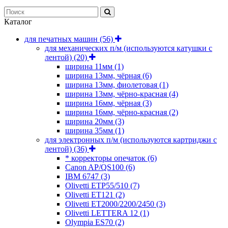
Каталог
для печатных машин
(56)
для механических п/м (используются катушки с
лентой)
(20)
ширина 11мм
(1)
ширина 13мм, чёрная
(6)
ширина 13мм, фиолетовая
(1)
ширина 13мм, чёрно-красная
(4)
ширина 16мм, чёрная
(3)
ширина 16мм, чёрно-красная
(2)
ширина 20мм
(3)
ширина 35мм
(1)
для электронных п/м (используются картриджи с
лентой)
(36)
* корректоры опечаток
(6)
Canon AP/QS100
(6)
IBM 6747
(3)
Olivetti ETP55/510
(7)
Olivetti ET121
(2)
Olivetti ET2000/2200/2450
(3)
Olivetti LETTERA 12
(1)
Olympia ES70
(2)