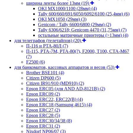
ширина ленты более 13мм
(19)
OKI MX1000/1100 (28мм)
(4)
Tally 600/660/691/6050/6092/6100 (25,4мм)
(6)
OKI MX1050 (29мм)
(3)
Genicom / Tally 6600/6800 (29мм)
(2)
Tally 6306/6218; Genicom 4470 (31,75мм)
(7)
остальные матричные принтеры (>13мм)
(4)
для телеграфов (телетайпов)
(20)
П-116 и РТА-80Л
(7)
П-115, РТА-7М, РТА-80(?), F2000, T100, СТА-М67
(7)
F2500
(6)
для банкоматов, кассовых аппаратов и весов
(53)
Brother BSE101
(4)
Citizen DP600
(5)
Citizen IR91/910 (MD910)
(2)
Epson ERC05 (для AND AD-8121B)
(2)
Epson ERC09
(2)
Epson ERC22, ERC22(B)
(4)
Epson ERC18 (Samsung 4615)
(4)
Epson ERC27
(2)
Epson ERC28
(5)
Epson ERC30/34/38
(8)
Epson ERC31
(2)
Nixdorf NP06/07
(3)