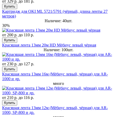
от
329 р.
до
181 р.
Купить
Картридж для OKI ML 5721/5791 (чёрный, длина ленты 27
метров)
Наличие: 40шт.
30%
от
200 р.
до
110 р.
Купить
Красящая лента 13мм 20м HD Мёбиус левый чёрная
Наличие: 100шт.
от
230 р.
до
127 р.
Купить
Красящая лента 13мм 16м (Мёбиус левый, чёрная) для AR-
1000 и др.
много
от
210 р.
до
116 р.
Купить
Красящая лента 13мм 12м (Мёбиус левый, чёрная) для AR-
1000, SP-800 и др.