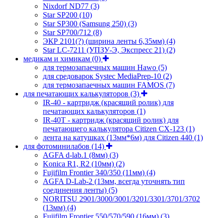
Nixdorf ND77
(3)
Star SP200
(10)
Star SP300 (Samsung 250)
(3)
Star SP700/712
(8)
ЭКР 2101(?) (ширина ленты 6,35мм)
(4)
Star LC-7211 (УПЗУ-Э, Экспресс 21)
(2)
медикам и химикам
(0)
для термозапаечных машин Hawo
(5)
для средоварок Systec MediaPrep-10
(2)
для термозапаечных машин FAMOS
(7)
для печатающих калькуляторов
(3)
IR-40 - картридж (красящий ролик) для
печатающих калькуляторов
(1)
IR-40T - картридж (красящий ролик) для
печатающего калькулятора Citizen CX-123
(1)
лента на катушках (13мм*6м) для Citizen 440
(1)
для фотоминилабов
(14)
AGFA d-lab.1 (8мм)
(3)
Konica R1, R2 (10мм)
(2)
Fujifilm Frontier 340/350 (11мм)
(4)
AGFA D-Lab-2 (13мм, всегда уточнять тип
соединения ленты)
(5)
NORITSU 2901/3000/3001/3201/3301/3701/3702
(13мм)
(4)
Fujifilm Frontier 550/570/590 (16мм)
(3)