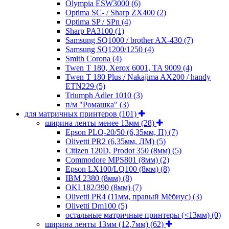
Olympia ESW3000
(6)
Optima SC- / Sharp ZX400
(2)
Optima SP / SPn
(4)
Sharp PA3100
(1)
Samsung SQ1000 / brother AX-430
(7)
Samsung SQ1200/1250
(4)
Smith Corona
(4)
Twen T 180, Xerox 6001, TA 9009
(4)
Twen T 180 Plus / Nakajima AX200 / handy
ETN229
(5)
Triumph Adler 1010
(3)
п/м "Ромашка"
(3)
для матричных принтеров
(101)
ширина ленты менее 13мм
(28)
Epson PLQ-20/50 (6,35мм, П)
(7)
Olivetti PR2 (6,35мм, ЛМ)
(5)
Citizen 120D, Prodot 350 (8мм)
(5)
Commodore MPS801 (8мм)
(2)
Epson LX100/LQ100 (8мм)
(8)
IBM 2380 (8мм)
(8)
OKI 182/390 (8мм)
(7)
Olivetti PR4 (11мм, правый Мёбиус)
(3)
Olivetti Dm100
(5)
остальные матричные принтеры (<13мм)
(0)
ширина ленты 13мм (12,7мм)
(62)