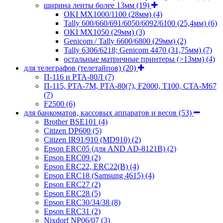
ширина ленты более 13мм
(19)
OKI MX1000/1100 (28мм)
(4)
Tally 600/660/691/6050/6092/6100 (25,4мм)
(6)
OKI MX1050 (29мм)
(3)
Genicom / Tally 6600/6800 (29мм)
(2)
Tally 6306/6218; Genicom 4470 (31,75мм)
(7)
остальные матричные принтеры (>13мм)
(4)
для телеграфов (телетайпов)
(20)
П-116 и РТА-80Л
(7)
П-115, РТА-7М, РТА-80(?), F2000, T100, СТА-М67
(7)
F2500
(6)
для банкоматов, кассовых аппаратов и весов
(53)
Brother BSE101
(4)
Citizen DP600
(5)
Citizen IR91/910 (MD910)
(2)
Epson ERC05 (для AND AD-8121B)
(2)
Epson ERC09
(2)
Epson ERC22, ERC22(B)
(4)
Epson ERC18 (Samsung 4615)
(4)
Epson ERC27
(2)
Epson ERC28
(5)
Epson ERC30/34/38
(8)
Epson ERC31
(2)
Nixdorf NP06/07
(3)