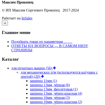
Максим Прокопец
© ИП Максим Сергеевич Прокопец 2017-2024
Работает на
InSales
Главное меню
Подобрать товар по параметрам . . . . .
ОТВЕТЫ НА ВОПРОСЫ — В САМОМ НИЗУ
СТРАНИЦЫ
Каталог
для печатных машин
(56)
для механических п/м (используются катушки с
лентой)
(20)
ширина 11мм
(1)
ширина 13мм, чёрная
(6)
ширина 13мм, фиолетовая
(1)
ширина 13мм, чёрно-красная
(4)
ширина 16мм, чёрная
(3)
ширина 16мм, чёрно-красная
(2)