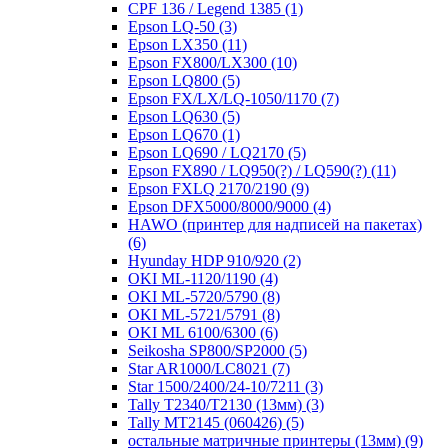
CPF 136 / Legend 1385
(1)
Epson LQ-50
(3)
Epson LX350
(11)
Epson FX800/LX300
(10)
Epson LQ800
(5)
Epson FX/LX/LQ-1050/1170
(7)
Epson LQ630
(5)
Epson LQ670
(1)
Epson LQ690 / LQ2170
(5)
Epson FX890 / LQ950(?) / LQ590(?)
(11)
Epson FXLQ 2170/2190
(9)
Epson DFX5000/8000/9000
(4)
HAWO (принтер для надписей на пакетах)
(6)
Hyunday HDP 910/920
(2)
OKI ML-1120/1190
(4)
OKI ML-5720/5790
(8)
OKI ML-5721/5791
(8)
OKI ML 6100/6300
(6)
Seikosha SP800/SP2000
(5)
Star AR1000/LC8021
(7)
Star 1500/2400/24-10/7211
(3)
Tally T2340/T2130 (13мм)
(3)
Tally MT2145 (060426)
(5)
остальные матричные принтеры (13мм)
(9)