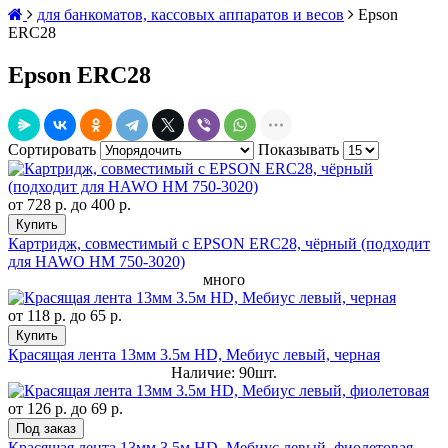
для банкоматов, кассовых аппаратов и весов
Epson
ERC28
Epson ERC28
Сортировать
Показывать
от
728 р.
до
400 р.
Купить
Картридж, совместимый с EPSON ERC28, чёрный (подходит
для HAWO HM 750-3020)
много
от
118 р.
до
65 р.
Купить
Красящая лента 13мм 3.5м HD, Мебиус левый, черная
Наличие: 90шт.
от
126 р.
до
69 р.
Под заказ
Красящая лента 13мм 3.5м HD, Мебиус левый, фиолетовая