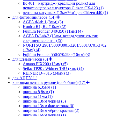
IR-40T - картридж (красящий ролик) для
печатающего калькулятора Citizen CX-123
(1)
лента на катушках (13мм*6м) для Citizen 440
(1)
для фотоминилабов
(14)
AGFA d-lab.1 (8мм)
(3)
Konica R1, R2 (10мм)
(2)
Fujifilm Frontier 340/350 (11мм)
(4)
AGFA D-Lab-2 (13мм, всегда уточнять тип
соединения ленты)
(5)
NORITSU 2901/3000/3001/3201/3301/3701/3702
(13мм)
(4)
Fujifilm Frontier 550/570/590 (16мм)
(3)
для штамп-часов
(8)
Amano PIX200 (13мм)
(5)
Seiko TP20 / Widmer T4U (8мм)
(4)
REINER D-7815 (34мм)
(3)
для АЦПУ
(1)
красящая лента в рулоне (на бобине)
(17)
ширина 6,35мм
(1)
ширина 8,8мм
(1)
ширина 11мм
(1)
ширина 13мм чёрная
(3)
ширина 13мм фиолетовая
(0)
ширина 13мм чёрно-красная
(2)
ширина 16мм чёрная
(1)