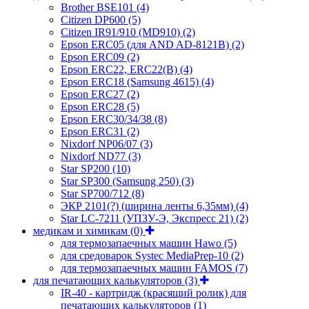
Brother BSE101
(4)
Citizen DP600
(5)
Citizen IR91/910 (MD910)
(2)
Epson ERC05 (для AND AD-8121B)
(2)
Epson ERC09
(2)
Epson ERC22, ERC22(B)
(4)
Epson ERC18 (Samsung 4615)
(4)
Epson ERC27
(2)
Epson ERC28
(5)
Epson ERC30/34/38
(8)
Epson ERC31
(2)
Nixdorf NP06/07
(3)
Nixdorf ND77
(3)
Star SP200
(10)
Star SP300 (Samsung 250)
(3)
Star SP700/712
(8)
ЭКР 2101(?) (ширина ленты 6,35мм)
(4)
Star LC-7211 (УПЗУ-Э, Экспресс 21)
(2)
медикам и химикам
(0)
для термозапаечных машин Hawo
(5)
для средоварок Systec MediaPrep-10
(2)
для термозапаечных машин FAMOS
(7)
для печатающих калькуляторов
(3)
IR-40 - картридж (красящий ролик) для
печатающих калькуляторов
(1)