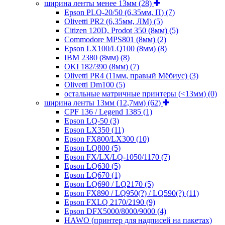
ширина ленты менее 13мм
(28)
Epson PLQ-20/50 (6,35мм, П)
(7)
Olivetti PR2 (6,35мм, ЛМ)
(5)
Citizen 120D, Prodot 350 (8мм)
(5)
Commodore MPS801 (8мм)
(2)
Epson LX100/LQ100 (8мм)
(8)
IBM 2380 (8мм)
(8)
OKI 182/390 (8мм)
(7)
Olivetti PR4 (11мм, правый Мёбиус)
(3)
Olivetti Dm100
(5)
остальные матричные принтеры (<13мм)
(0)
ширина ленты 13мм (12,7мм)
(62)
CPF 136 / Legend 1385
(1)
Epson LQ-50
(3)
Epson LX350
(11)
Epson FX800/LX300
(10)
Epson LQ800
(5)
Epson FX/LX/LQ-1050/1170
(7)
Epson LQ630
(5)
Epson LQ670
(1)
Epson LQ690 / LQ2170
(5)
Epson FX890 / LQ950(?) / LQ590(?)
(11)
Epson FXLQ 2170/2190
(9)
Epson DFX5000/8000/9000
(4)
HAWO (принтер для надписей на пакетах)