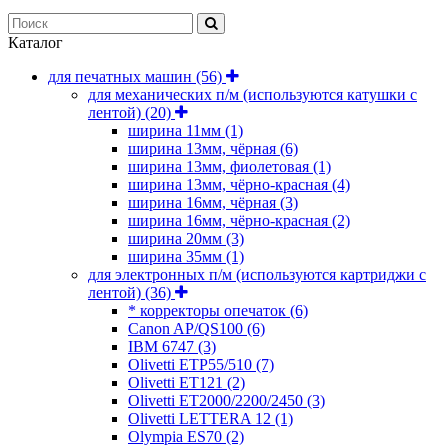
Каталог
для печатных машин
(56)
для механических п/м (используются катушки с
лентой)
(20)
ширина 11мм
(1)
ширина 13мм, чёрная
(6)
ширина 13мм, фиолетовая
(1)
ширина 13мм, чёрно-красная
(4)
ширина 16мм, чёрная
(3)
ширина 16мм, чёрно-красная
(2)
ширина 20мм
(3)
ширина 35мм
(1)
для электронных п/м (используются картриджи с
лентой)
(36)
* корректоры опечаток
(6)
Canon AP/QS100
(6)
IBM 6747
(3)
Olivetti ETP55/510
(7)
Olivetti ET121
(2)
Olivetti ET2000/2200/2450
(3)
Olivetti LETTERA 12
(1)
Olympia ES70
(2)