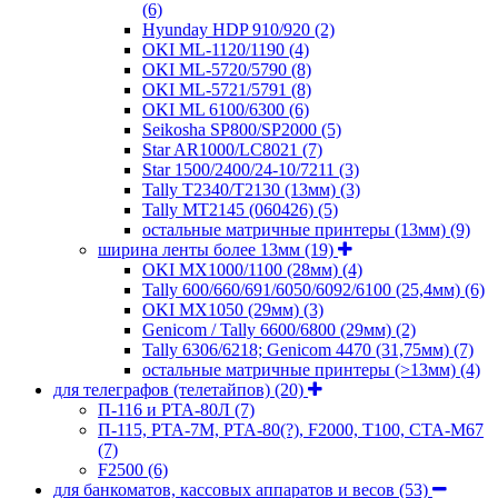
(6)
Hyunday HDP 910/920
(2)
OKI ML-1120/1190
(4)
OKI ML-5720/5790
(8)
OKI ML-5721/5791
(8)
OKI ML 6100/6300
(6)
Seikosha SP800/SP2000
(5)
Star AR1000/LC8021
(7)
Star 1500/2400/24-10/7211
(3)
Tally T2340/T2130 (13мм)
(3)
Tally MT2145 (060426)
(5)
остальные матричные принтеры (13мм)
(9)
ширина ленты более 13мм
(19)
OKI MX1000/1100 (28мм)
(4)
Tally 600/660/691/6050/6092/6100 (25,4мм)
(6)
OKI MX1050 (29мм)
(3)
Genicom / Tally 6600/6800 (29мм)
(2)
Tally 6306/6218; Genicom 4470 (31,75мм)
(7)
остальные матричные принтеры (>13мм)
(4)
для телеграфов (телетайпов)
(20)
П-116 и РТА-80Л
(7)
П-115, РТА-7М, РТА-80(?), F2000, T100, СТА-М67
(7)
F2500
(6)
для банкоматов, кассовых аппаратов и весов
(53)