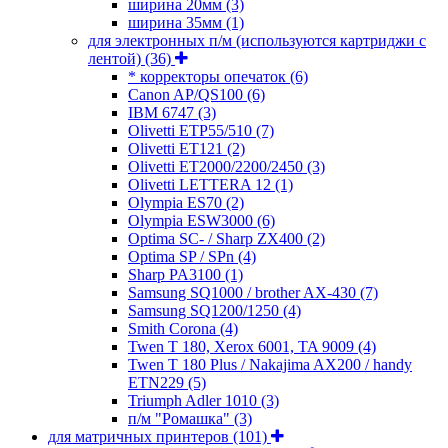
ширина 20мм
(3)
ширина 35мм
(1)
для электронных п/м (используются картриджи с
лентой)
(36)
* корректоры опечаток
(6)
Canon AP/QS100
(6)
IBM 6747
(3)
Olivetti ETP55/510
(7)
Olivetti ET121
(2)
Olivetti ET2000/2200/2450
(3)
Olivetti LETTERA 12
(1)
Olympia ES70
(2)
Olympia ESW3000
(6)
Optima SC- / Sharp ZX400
(2)
Optima SP / SPn
(4)
Sharp PA3100
(1)
Samsung SQ1000 / brother AX-430
(7)
Samsung SQ1200/1250
(4)
Smith Corona
(4)
Twen T 180, Xerox 6001, TA 9009
(4)
Twen T 180 Plus / Nakajima AX200 / handy
ETN229
(5)
Triumph Adler 1010
(3)
п/м "Ромашка"
(3)
для матричных принтеров
(101)