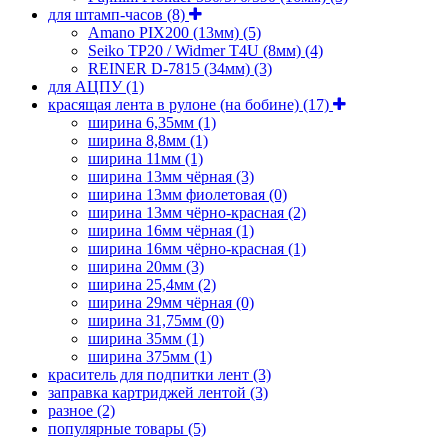
для штамп-часов
(8)
Amano PIX200 (13мм)
(5)
Seiko TP20 / Widmer T4U (8мм)
(4)
REINER D-7815 (34мм)
(3)
для АЦПУ
(1)
красящая лента в рулоне (на бобине)
(17)
ширина 6,35мм
(1)
ширина 8,8мм
(1)
ширина 11мм
(1)
ширина 13мм чёрная
(3)
ширина 13мм фиолетовая
(0)
ширина 13мм чёрно-красная
(2)
ширина 16мм чёрная
(1)
ширина 16мм чёрно-красная
(1)
ширина 20мм
(3)
ширина 25,4мм
(2)
ширина 29мм чёрная
(0)
ширина 31,75мм
(0)
ширина 35мм
(1)
ширина 375мм
(1)
краситель для подпитки лент
(3)
заправка картриджей лентой
(3)
разное
(2)
популярные товары
(5)