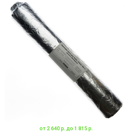
от
2 640 р.
до
1 815 р.