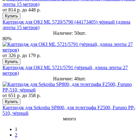
от
814 р.
до
448 р.
Купить
Картридж для OKI ML 5720/5790 (44173405) чёрный (длина
ленты 15 метров)
Наличие: 50шт.
80%
от
326 р.
до
179 р.
Купить
Картридж для OKI ML 5721/5791 (чёрный, длина ленты 27
метров)
Наличие: 40шт.
от
651 р.
до
358 р.
Купить
Картридж для Sekosha SP800, для телеграфа F2500, Furuno PP-
510, чёрный
много
1
2