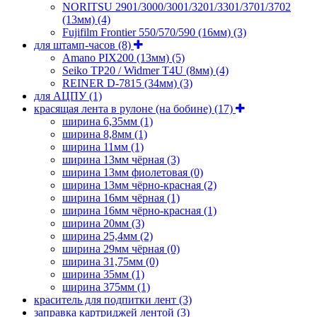
NORITSU 2901/3000/3001/3201/3301/3701/3702
(13мм)
(4)
Fujifilm Frontier 550/570/590 (16мм)
(3)
для штамп-часов
(8)
Amano PIX200 (13мм)
(5)
Seiko TP20 / Widmer T4U (8мм)
(4)
REINER D-7815 (34мм)
(3)
для АЦПУ
(1)
красящая лента в рулоне (на бобине)
(17)
ширина 6,35мм
(1)
ширина 8,8мм
(1)
ширина 11мм
(1)
ширина 13мм чёрная
(3)
ширина 13мм фиолетовая
(0)
ширина 13мм чёрно-красная
(2)
ширина 16мм чёрная
(1)
ширина 16мм чёрно-красная
(1)
ширина 20мм
(3)
ширина 25,4мм
(2)
ширина 29мм чёрная
(0)
ширина 31,75мм
(0)
ширина 35мм
(1)
ширина 375мм
(1)
краситель для подпитки лент
(3)
заправка картриджей лентой
(3)