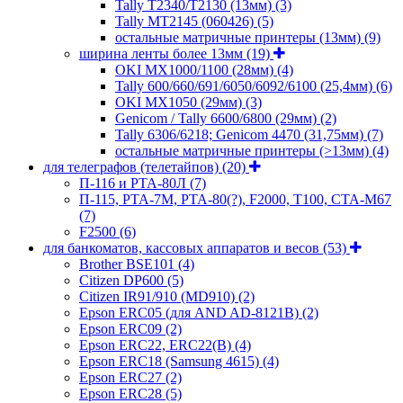
Tally T2340/T2130 (13мм)
(3)
Tally MT2145 (060426)
(5)
остальные матричные принтеры (13мм)
(9)
ширина ленты более 13мм
(19)
OKI MX1000/1100 (28мм)
(4)
Tally 600/660/691/6050/6092/6100 (25,4мм)
(6)
OKI MX1050 (29мм)
(3)
Genicom / Tally 6600/6800 (29мм)
(2)
Tally 6306/6218; Genicom 4470 (31,75мм)
(7)
остальные матричные принтеры (>13мм)
(4)
для телеграфов (телетайпов)
(20)
П-116 и РТА-80Л
(7)
П-115, РТА-7М, РТА-80(?), F2000, T100, СТА-М67
(7)
F2500
(6)
для банкоматов, кассовых аппаратов и весов
(53)
Brother BSE101
(4)
Citizen DP600
(5)
Citizen IR91/910 (MD910)
(2)
Epson ERC05 (для AND AD-8121B)
(2)
Epson ERC09
(2)
Epson ERC22, ERC22(B)
(4)
Epson ERC18 (Samsung 4615)
(4)
Epson ERC27
(2)
Epson ERC28
(5)