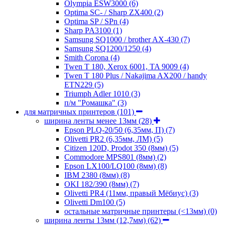
Olympia ESW3000
(6)
Optima SC- / Sharp ZX400
(2)
Optima SP / SPn
(4)
Sharp PA3100
(1)
Samsung SQ1000 / brother AX-430
(7)
Samsung SQ1200/1250
(4)
Smith Corona
(4)
Twen T 180, Xerox 6001, TA 9009
(4)
Twen T 180 Plus / Nakajima AX200 / handy
ETN229
(5)
Triumph Adler 1010
(3)
п/м "Ромашка"
(3)
для матричных принтеров
(101)
ширина ленты менее 13мм
(28)
Epson PLQ-20/50 (6,35мм, П)
(7)
Olivetti PR2 (6,35мм, ЛМ)
(5)
Citizen 120D, Prodot 350 (8мм)
(5)
Commodore MPS801 (8мм)
(2)
Epson LX100/LQ100 (8мм)
(8)
IBM 2380 (8мм)
(8)
OKI 182/390 (8мм)
(7)
Olivetti PR4 (11мм, правый Мёбиус)
(3)
Olivetti Dm100
(5)
остальные матричные принтеры (<13мм)
(0)
ширина ленты 13мм (12,7мм)
(62)