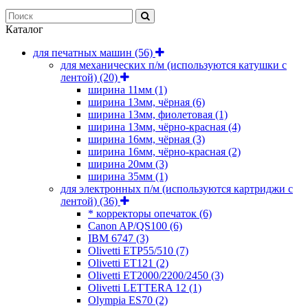
Каталог
для печатных машин
(56)
для механических п/м (используются катушки с
лентой)
(20)
ширина 11мм
(1)
ширина 13мм, чёрная
(6)
ширина 13мм, фиолетовая
(1)
ширина 13мм, чёрно-красная
(4)
ширина 16мм, чёрная
(3)
ширина 16мм, чёрно-красная
(2)
ширина 20мм
(3)
ширина 35мм
(1)
для электронных п/м (используются картриджи с
лентой)
(36)
* корректоры опечаток
(6)
Canon AP/QS100
(6)
IBM 6747
(3)
Olivetti ETP55/510
(7)
Olivetti ET121
(2)
Olivetti ET2000/2200/2450
(3)
Olivetti LETTERA 12
(1)
Olympia ES70
(2)