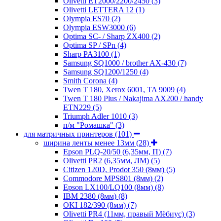
Olivetti ET2000/2200/2450
(3)
Olivetti LETTERA 12
(1)
Olympia ES70
(2)
Olympia ESW3000
(6)
Optima SC- / Sharp ZX400
(2)
Optima SP / SPn
(4)
Sharp PA3100
(1)
Samsung SQ1000 / brother AX-430
(7)
Samsung SQ1200/1250
(4)
Smith Corona
(4)
Twen T 180, Xerox 6001, TA 9009
(4)
Twen T 180 Plus / Nakajima AX200 / handy
ETN229
(5)
Triumph Adler 1010
(3)
п/м "Ромашка"
(3)
для матричных принтеров
(101)
ширина ленты менее 13мм
(28)
Epson PLQ-20/50 (6,35мм, П)
(7)
Olivetti PR2 (6,35мм, ЛМ)
(5)
Citizen 120D, Prodot 350 (8мм)
(5)
Commodore MPS801 (8мм)
(2)
Epson LX100/LQ100 (8мм)
(8)
IBM 2380 (8мм)
(8)
OKI 182/390 (8мм)
(7)
Olivetti PR4 (11мм, правый Мёбиус)
(3)