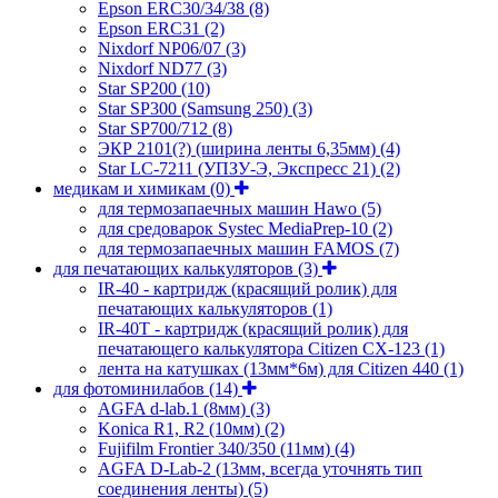
Epson ERC30/34/38
(8)
Epson ERC31
(2)
Nixdorf NP06/07
(3)
Nixdorf ND77
(3)
Star SP200
(10)
Star SP300 (Samsung 250)
(3)
Star SP700/712
(8)
ЭКР 2101(?) (ширина ленты 6,35мм)
(4)
Star LC-7211 (УПЗУ-Э, Экспресс 21)
(2)
медикам и химикам
(0)
для термозапаечных машин Hawo
(5)
для средоварок Systec MediaPrep-10
(2)
для термозапаечных машин FAMOS
(7)
для печатающих калькуляторов
(3)
IR-40 - картридж (красящий ролик) для
печатающих калькуляторов
(1)
IR-40T - картридж (красящий ролик) для
печатающего калькулятора Citizen CX-123
(1)
лента на катушках (13мм*6м) для Citizen 440
(1)
для фотоминилабов
(14)
AGFA d-lab.1 (8мм)
(3)
Konica R1, R2 (10мм)
(2)
Fujifilm Frontier 340/350 (11мм)
(4)
AGFA D-Lab-2 (13мм, всегда уточнять тип
соединения ленты)
(5)