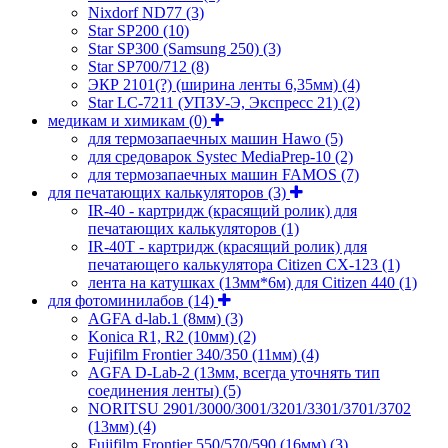
Nixdorf ND77
(3)
Star SP200
(10)
Star SP300 (Samsung 250)
(3)
Star SP700/712
(8)
ЭКР 2101(?) (ширина ленты 6,35мм)
(4)
Star LC-7211 (УПЗУ-Э, Экспресс 21)
(2)
медикам и химикам
(0)
для термозапаечных машин Hawo
(5)
для средоварок Systec MediaPrep-10
(2)
для термозапаечных машин FAMOS
(7)
для печатающих калькуляторов
(3)
IR-40 - картридж (красящий ролик) для
печатающих калькуляторов
(1)
IR-40T - картридж (красящий ролик) для
печатающего калькулятора Citizen CX-123
(1)
лента на катушках (13мм*6м) для Citizen 440
(1)
для фотоминилабов
(14)
AGFA d-lab.1 (8мм)
(3)
Konica R1, R2 (10мм)
(2)
Fujifilm Frontier 340/350 (11мм)
(4)
AGFA D-Lab-2 (13мм, всегда уточнять тип
соединения ленты)
(5)
NORITSU 2901/3000/3001/3201/3301/3701/3702
(13мм)
(4)
Fujifilm Frontier 550/570/590 (16мм)
(3)