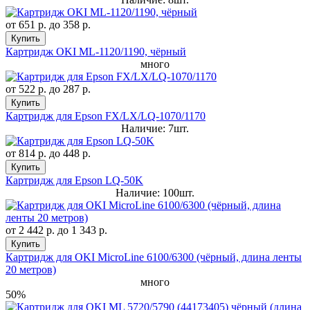
от
651 р.
до
358 р.
Купить
Картридж OKI ML-1120/1190, чёрный
много
от
522 р.
до
287 р.
Купить
Картридж для Epson FX/LX/LQ-1070/1170
Наличие: 7шт.
от
814 р.
до
448 р.
Купить
Картридж для Epson LQ-50K
Наличие: 100шт.
от
2 442 р.
до
1 343 р.
Купить
Картридж для OKI MicroLine 6100/6300 (чёрный, длина ленты
20 метров)
много
50%