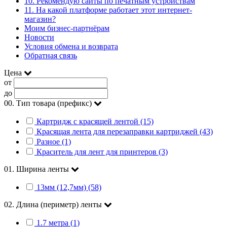
10. Рекомендую сайты по печатным устройствам
11. На какой платформе работает этот интернет-
магазин?
Моим бизнес-партнёрам
Новости
Условия обмена и возврата
Обратная связь
Цена
от
до
00. Тип товара (префикс)
Картридж с красящей лентой (15)
Красящая лента для перезаправки картриджей (43)
Разное (1)
Краситель для лент для принтеров (3)
01. Ширина ленты
13мм (12,7мм) (58)
02. Длина (периметр) ленты
1.7 метра (1)