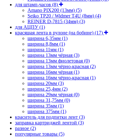
для штамп-часов
(8)
Amano PIX200 (13мм)
(5)
Seiko TP20 / Widmer T4U (8мм)
(4)
REINER D-7815 (34мм)
(3)
для АЦПУ
(1)
красящая лента в рулоне (на бобине)
(17)
ширина 6,35мм
(1)
ширина 8,8мм
(1)
ширина 11мм
(1)
ширина 13мм чёрная
(3)
ширина 13мм фиолетовая
(0)
ширина 13мм чёрно-красная
(2)
ширина 16мм чёрная
(1)
ширина 16мм чёрно-красная
(1)
ширина 20мм
(3)
ширина 25,4мм
(2)
ширина 29мм чёрная
(0)
ширина 31,75мм
(0)
ширина 35мм
(1)
ширина 375мм
(1)
краситель для подпитки лент
(3)
заправка картриджей лентой
(3)
разное
(2)
популярные товары
(5)