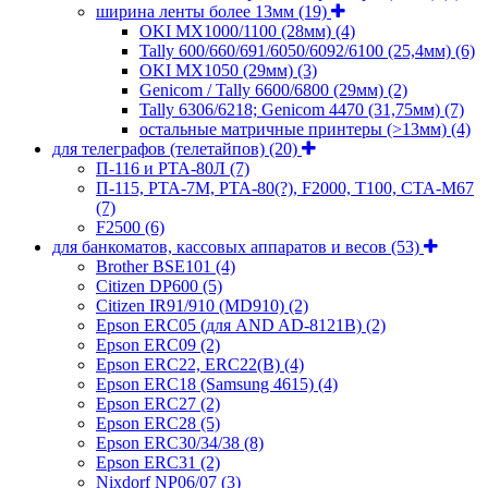
ширина ленты более 13мм
(19)
OKI MX1000/1100 (28мм)
(4)
Tally 600/660/691/6050/6092/6100 (25,4мм)
(6)
OKI MX1050 (29мм)
(3)
Genicom / Tally 6600/6800 (29мм)
(2)
Tally 6306/6218; Genicom 4470 (31,75мм)
(7)
остальные матричные принтеры (>13мм)
(4)
для телеграфов (телетайпов)
(20)
П-116 и РТА-80Л
(7)
П-115, РТА-7М, РТА-80(?), F2000, T100, СТА-М67
(7)
F2500
(6)
для банкоматов, кассовых аппаратов и весов
(53)
Brother BSE101
(4)
Citizen DP600
(5)
Citizen IR91/910 (MD910)
(2)
Epson ERC05 (для AND AD-8121B)
(2)
Epson ERC09
(2)
Epson ERC22, ERC22(B)
(4)
Epson ERC18 (Samsung 4615)
(4)
Epson ERC27
(2)
Epson ERC28
(5)
Epson ERC30/34/38
(8)
Epson ERC31
(2)
Nixdorf NP06/07
(3)