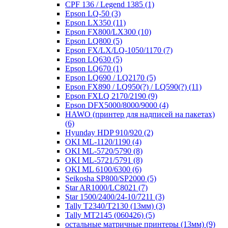
CPF 136 / Legend 1385
(1)
Epson LQ-50
(3)
Epson LX350
(11)
Epson FX800/LX300
(10)
Epson LQ800
(5)
Epson FX/LX/LQ-1050/1170
(7)
Epson LQ630
(5)
Epson LQ670
(1)
Epson LQ690 / LQ2170
(5)
Epson FX890 / LQ950(?) / LQ590(?)
(11)
Epson FXLQ 2170/2190
(9)
Epson DFX5000/8000/9000
(4)
HAWO (принтер для надписей на пакетах)
(6)
Hyunday HDP 910/920
(2)
OKI ML-1120/1190
(4)
OKI ML-5720/5790
(8)
OKI ML-5721/5791
(8)
OKI ML 6100/6300
(6)
Seikosha SP800/SP2000
(5)
Star AR1000/LC8021
(7)
Star 1500/2400/24-10/7211
(3)
Tally T2340/T2130 (13мм)
(3)
Tally MT2145 (060426)
(5)
остальные матричные принтеры (13мм)
(9)