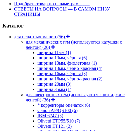
Подобрать товар по параметрам . . . . .
ОТВЕТЫ НА ВОПРОСЫ — В САМОМ НИЗУ
СТРАНИЦЫ
Каталог
для печатных машин
(56)
для механических п/м (используются катушки с
лентой)
(20)
ширина 11мм
(1)
ширина 13мм, чёрная
(6)
ширина 13мм, фиолетовая
(1)
ширина 13мм, чёрно-красная
(4)
ширина 16мм, чёрная
(3)
ширина 16мм, чёрно-красная
(2)
ширина 20мм
(3)
ширина 35мм
(1)
для электронных п/м (используются картриджи с
лентой)
(36)
* корректоры опечаток
(6)
Canon AP/QS100
(6)
IBM 6747
(3)
Olivetti ETP55/510
(7)
Olivetti ET121
(2)