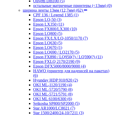
Olivetti Dm100
(5)
остальные матричные принтеры (<13мм)
(0)
ширина ленты 13мм (12,7мм)
(62)
CPF 136 / Legend 1385
(1)
Epson LQ-50
(3)
Epson LX350
(11)
Epson FX800/LX300
(10)
Epson LQ800
(5)
Epson FX/LX/LQ-1050/1170
(7)
Epson LQ630
(5)
Epson LQ670
(1)
Epson LQ690 / LQ2170
(5)
Epson FX890 / LQ950(?) / LQ590(?)
(11)
Epson FXLQ 2170/2190
(9)
Epson DFX5000/8000/9000
(4)
HAWO (принтер для надписей на пакетах)
(6)
Hyunday HDP 910/920
(2)
OKI ML-1120/1190
(4)
OKI ML-5720/5790
(8)
OKI ML-5721/5791
(8)
OKI ML 6100/6300
(6)
Seikosha SP800/SP2000
(5)
Star AR1000/LC8021
(7)
Star 1500/2400/24-10/7211
(3)