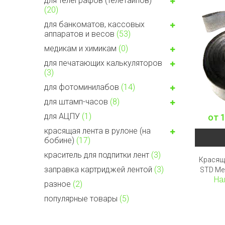
для телеграфов (телетайпов)
(20)
для банкоматов, кассовых
аппаратов и весов
(53)
медикам и химикам
(0)
для печатающих калькуляторов
(3)
для фотоминилабов
(14)
для штамп-часов
(8)
для АЦПУ
(1)
от
1
красящая лента в рулоне (на
бобине)
(17)
краситель для подпитки лент
(3)
Красящ
заправка картриджей лентой
(3)
STD Ме
На
разное
(2)
популярные товары
(5)