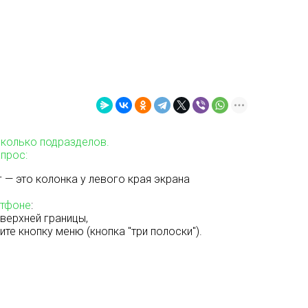
колько подразделов.
апрос:
 — это колонка у левого края экрана
тфоне
:
 верхней границы,
те кнопку меню (кнопка "три полоски").