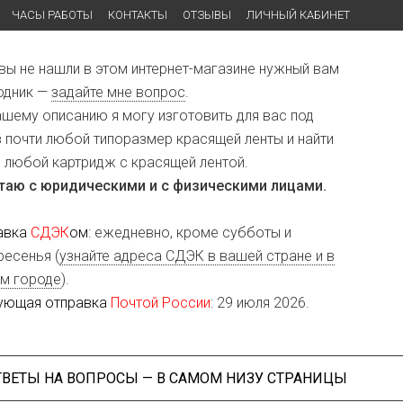
ЧАСЫ РАБОТЫ
КОНТАКТЫ
ОТЗЫВЫ
ЛИЧНЫЙ КАБИНЕТ
 вы не нашли в этом интернет-магазине нужный вам
одник —
задайте мне вопрос
.
ашему описанию я могу изготовить для вас под
з почти любой типоразмер красящей ленты и найти
и любой картридж с красящей лентой.
таю с юридическими и с физическими лицами.
авка
СДЭК
ом
: ежедневно, кроме субботы и
ресенья (
узнайте адреса СДЭК в вашей стране и в
м городе
).
ующая отправка
Почтой России
: 29 июля 2026.
ТВЕТЫ НА ВОПРОСЫ — В САМОМ НИЗУ СТРАНИЦЫ