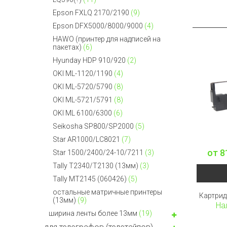
Epson FXLQ 2170/2190
(9)
Epson DFX5000/8000/9000
(4)
HAWO (принтер для надписей на
пакетах)
(6)
Hyunday HDP 910/920
(2)
OKI ML-1120/1190
(4)
OKI ML-5720/5790
(8)
OKI ML-5721/5791
(8)
OKI ML 6100/6300
(6)
Seikosha SP800/SP2000
(5)
Star AR1000/LC8021
(7)
от
8
Star 1500/2400/24-10/7211
(3)
Tally T2340/T2130 (13мм)
(3)
Tally MT2145 (060426)
(5)
остальные матричные принтеры
Картрид
(13мм)
(9)
На
ширина ленты более 13мм
(19)