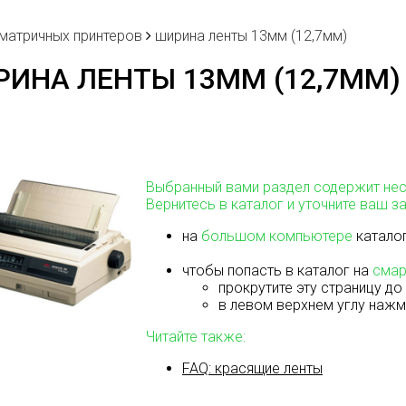
 матричных принтеров
ширина ленты 13мм (12,7мм)
ИНА ЛЕНТЫ 13ММ (12,7ММ)
Выбранный вами раздел содержит нес
Вернитесь в каталог и уточните ваш з
на
большом компьютере
каталог
чтобы попасть в каталог на
смар
прокрутите эту страницу до
в левом верхнем углу нажми
Читайте также:
FAQ: красящие ленты