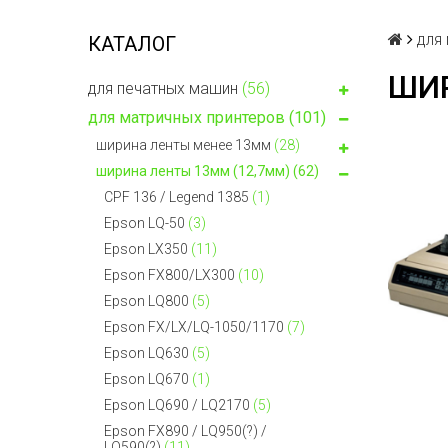
для
КАТАЛОГ
ШИР
для печатных машин
(56)
для матричных принтеров
(101)
ширина ленты менее 13мм
(28)
ширина ленты 13мм (12,7мм)
(62)
CPF 136 / Legend 1385
(1)
Epson LQ-50
(3)
Epson LX350
(11)
Epson FX800/LX300
(10)
Epson LQ800
(5)
Epson FX/LX/LQ-1050/1170
(7)
Epson LQ630
(5)
Epson LQ670
(1)
Epson LQ690 / LQ2170
(5)
Epson FX890 / LQ950(?) /
LQ590(?)
(11)