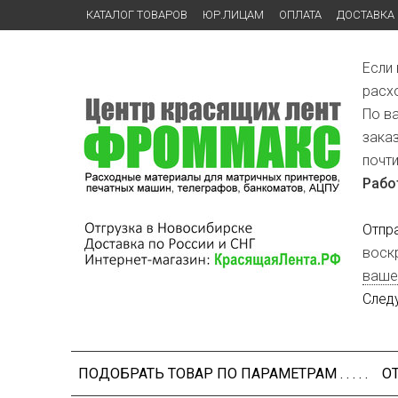
КАТАЛОГ ТОВАРОВ
ЮР.ЛИЦАМ
ОПЛАТА
ДОСТАВКА
Если
расх
По в
зака
почт
Рабо
Отпр
воск
ваше
След
ПОДОБРАТЬ ТОВАР ПО ПАРАМЕТРАМ . . . . .
О