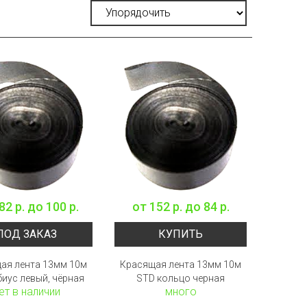
82 р.
до
100 р.
от
152 р.
до
84 р.
ПОД ЗАКАЗ
КУПИТЬ
ая лента 13мм 10м
Красящая лента 13мм 10м
иус левый, чёрная
STD кольцо черная
ет в наличии
много