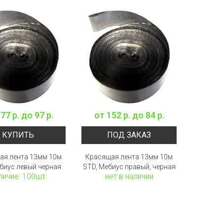
77 р.
до
97 р.
от
152 р.
до
84 р.
КУПИТЬ
ПОД ЗАКАЗ
ая лента 13мм 10м
Красящая лента 13мм 10м
биус левый черная
STD, Мебиус правый, черная
личие: 100шт.
нет в наличии