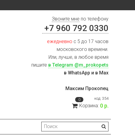
Звоните мне
по телефону
+7 960 792 0330
ежедневно
с 5 до 17 часов
московского времени.
Или, лучше, в любое время
пишите
в Telegram @m_prokopets
в WhatsApp и в Max
Максим Прокопец
код:
354
0
0 р.
Корзина: