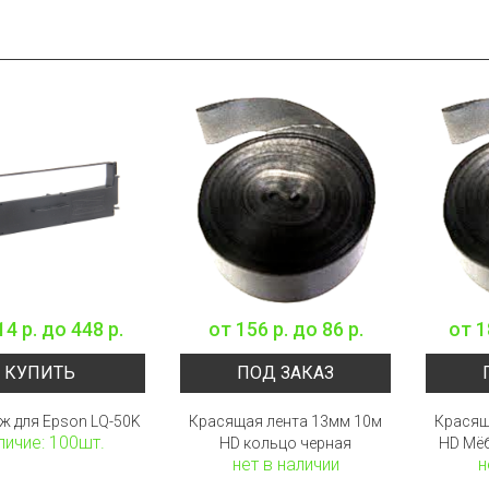
14 р.
до
448 р.
от
156 р.
до
86 р.
от
1
КУПИТЬ
ПОД ЗАКАЗ
ж для Epson LQ-50K
Красящая лента 13мм 10м
Красящ
личие: 100шт.
HD кольцо черная
HD Мёб
нет в наличии
н