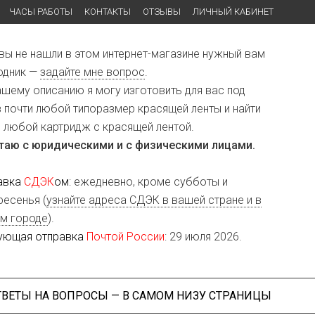
ЧАСЫ РАБОТЫ
КОНТАКТЫ
ОТЗЫВЫ
ЛИЧНЫЙ КАБИНЕТ
 вы не нашли в этом интернет-магазине нужный вам
одник —
задайте мне вопрос
.
ашему описанию я могу изготовить для вас под
з почти любой типоразмер красящей ленты и найти
и любой картридж с красящей лентой.
таю с юридическими и с физическими лицами.
авка
СДЭК
ом
: ежедневно, кроме субботы и
ресенья (
узнайте адреса СДЭК в вашей стране и в
м городе
).
ующая отправка
Почтой России
: 29 июля 2026.
ТВЕТЫ НА ВОПРОСЫ — В САМОМ НИЗУ СТРАНИЦЫ