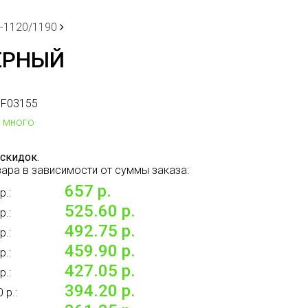
-1120/1190
ЧЁРНЫЙ
F03155
много
скидок.
ара в зависимости от суммы заказа:
657 р.
р.:
525.60 р.
р.:
492.75 р.
р.:
459.90 р.
р.:
427.05 р.
р.:
394.20 р.
 р.: