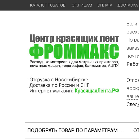
КАТАЛОГ ТОВАРОВ
ЮР.ЛИЦАМ
ОПЛАТА
ДОСТАВКА
Если
расх
По в
зака
почт
Рабо
Отпр
воск
ваше
След
ПОДОБРАТЬ ТОВАР ПО ПАРАМЕТРАМ . . . . .
О