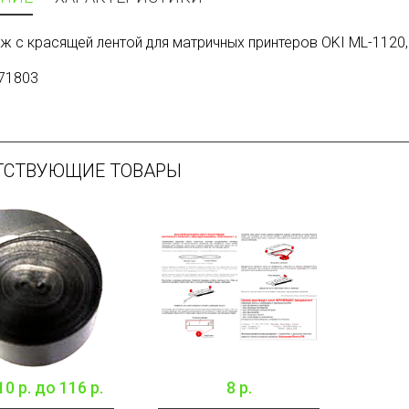
ж с красящей лентой для матричных принтеров OKI ML-1120, 
71803
ТСТВУЮЩИЕ ТОВАРЫ
10 р.
до
116 р.
8 р.