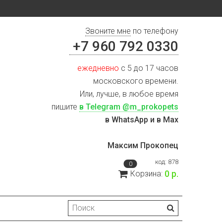
Звоните мне
по телефону
+7 960 792 0330
ежедневно
с 5 до 17 часов
московского времени.
Или, лучше, в любое время
пишите
в Telegram @m_prokopets
в WhatsApp и в Max
Максим Прокопец
код:
878
0
0 р.
Корзина: