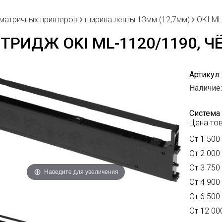
 матричных принтеров
ширина ленты 13мм (12,7мм)
OKI ML
ТРИДЖ OKI ML-1120/1190, 
Артикул:
Наличие:
Система 
Цена тов
От 1 500 
От 2 000 
От 3 750 
Наведите для увеличения
От 4 900 
От 6 500 
От 12 000