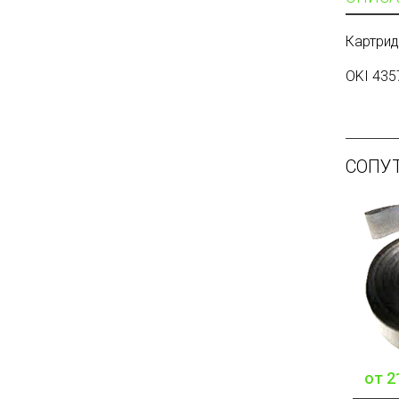
Картрид
OKI 435
СОПУ
от
2