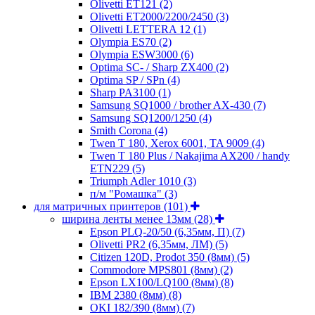
Olivetti ET121
(2)
Olivetti ET2000/2200/2450
(3)
Olivetti LETTERA 12
(1)
Olympia ES70
(2)
Olympia ESW3000
(6)
Optima SC- / Sharp ZX400
(2)
Optima SP / SPn
(4)
Sharp PA3100
(1)
Samsung SQ1000 / brother AX-430
(7)
Samsung SQ1200/1250
(4)
Smith Corona
(4)
Twen T 180, Xerox 6001, TA 9009
(4)
Twen T 180 Plus / Nakajima AX200 / handy
ETN229
(5)
Triumph Adler 1010
(3)
п/м "Ромашка"
(3)
для матричных принтеров
(101)
ширина ленты менее 13мм
(28)
Epson PLQ-20/50 (6,35мм, П)
(7)
Olivetti PR2 (6,35мм, ЛМ)
(5)
Citizen 120D, Prodot 350 (8мм)
(5)
Commodore MPS801 (8мм)
(2)
Epson LX100/LQ100 (8мм)
(8)
IBM 2380 (8мм)
(8)
OKI 182/390 (8мм)
(7)