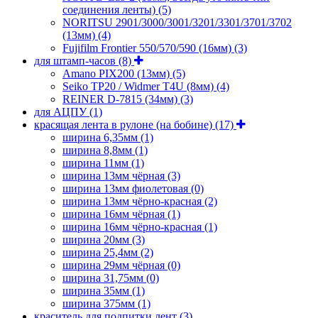
соединения ленты)
(5)
NORITSU 2901/3000/3001/3201/3301/3701/3702
(13мм)
(4)
Fujifilm Frontier 550/570/590 (16мм)
(3)
для штамп-часов
(8)
Amano PIX200 (13мм)
(5)
Seiko TP20 / Widmer T4U (8мм)
(4)
REINER D-7815 (34мм)
(3)
для АЦПУ
(1)
красящая лента в рулоне (на бобине)
(17)
ширина 6,35мм
(1)
ширина 8,8мм
(1)
ширина 11мм
(1)
ширина 13мм чёрная
(3)
ширина 13мм фиолетовая
(0)
ширина 13мм чёрно-красная
(2)
ширина 16мм чёрная
(1)
ширина 16мм чёрно-красная
(1)
ширина 20мм
(3)
ширина 25,4мм
(2)
ширина 29мм чёрная
(0)
ширина 31,75мм
(0)
ширина 35мм
(1)
ширина 375мм
(1)
краситель для подпитки лент
(3)