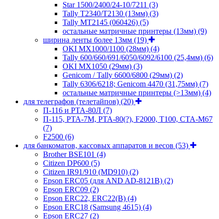
Star 1500/2400/24-10/7211
(3)
Tally T2340/T2130 (13мм)
(3)
Tally MT2145 (060426)
(5)
остальные матричные принтеры (13мм)
(9)
ширина ленты более 13мм
(19)
OKI MX1000/1100 (28мм)
(4)
Tally 600/660/691/6050/6092/6100 (25,4мм)
(6)
OKI MX1050 (29мм)
(3)
Genicom / Tally 6600/6800 (29мм)
(2)
Tally 6306/6218; Genicom 4470 (31,75мм)
(7)
остальные матричные принтеры (>13мм)
(4)
для телеграфов (телетайпов)
(20)
П-116 и РТА-80Л
(7)
П-115, РТА-7М, РТА-80(?), F2000, T100, СТА-М67
(7)
F2500
(6)
для банкоматов, кассовых аппаратов и весов
(53)
Brother BSE101
(4)
Citizen DP600
(5)
Citizen IR91/910 (MD910)
(2)
Epson ERC05 (для AND AD-8121B)
(2)
Epson ERC09
(2)
Epson ERC22, ERC22(B)
(4)
Epson ERC18 (Samsung 4615)
(4)
Epson ERC27
(2)