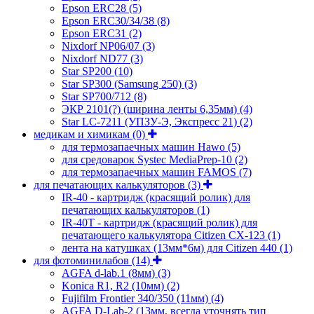
Epson ERC28
(5)
Epson ERC30/34/38
(8)
Epson ERC31
(2)
Nixdorf NP06/07
(3)
Nixdorf ND77
(3)
Star SP200
(10)
Star SP300 (Samsung 250)
(3)
Star SP700/712
(8)
ЭКР 2101(?) (ширина ленты 6,35мм)
(4)
Star LC-7211 (УПЗУ-Э, Экспресс 21)
(2)
медикам и химикам
(0)
для термозапаечных машин Hawo
(5)
для средоварок Systec MediaPrep-10
(2)
для термозапаечных машин FAMOS
(7)
для печатающих калькуляторов
(3)
IR-40 - картридж (красящий ролик) для
печатающих калькуляторов
(1)
IR-40T - картридж (красящий ролик) для
печатающего калькулятора Citizen CX-123
(1)
лента на катушках (13мм*6м) для Citizen 440
(1)
для фотоминилабов
(14)
AGFA d-lab.1 (8мм)
(3)
Konica R1, R2 (10мм)
(2)
Fujifilm Frontier 340/350 (11мм)
(4)
AGFA D-Lab-2 (13мм, всегда уточнять тип