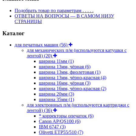
Подобрать товар по параметрам . . . . .
ОТВЕТЫ НА ВОПРОСЫ — В САМОМ НИЗУ
СТРАНИЦЫ
Каталог
для печатных машин
(56)
для механических п/м (используются катушки с
лентой)
(20)
ширина 11мм
(1)
ширина 13мм, чёрная
(6)
ширина 13мм, фиолетовая
(1)
ширина 13мм, чёрно-красная
(4)
ширина 16мм, чёрная
(3)
ширина 16мм, чёрно-красная
(2)
ширина 20мм
(3)
ширина 35мм
(1)
для электронных п/м (используются картриджи с
лентой)
(36)
* корректоры опечаток
(6)
Canon AP/QS100
(6)
IBM 6747
(3)
Olivetti ETP55/510
(7)