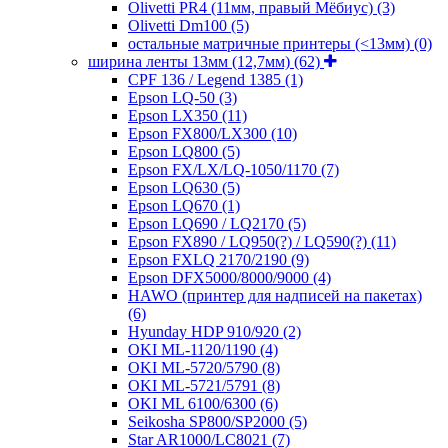
Olivetti PR4 (11мм, правый Мёбиус)
(3)
Olivetti Dm100
(5)
остальные матричные принтеры (<13мм)
(0)
ширина ленты 13мм (12,7мм)
(62)
CPF 136 / Legend 1385
(1)
Epson LQ-50
(3)
Epson LX350
(11)
Epson FX800/LX300
(10)
Epson LQ800
(5)
Epson FX/LX/LQ-1050/1170
(7)
Epson LQ630
(5)
Epson LQ670
(1)
Epson LQ690 / LQ2170
(5)
Epson FX890 / LQ950(?) / LQ590(?)
(11)
Epson FXLQ 2170/2190
(9)
Epson DFX5000/8000/9000
(4)
HAWO (принтер для надписей на пакетах)
(6)
Hyunday HDP 910/920
(2)
OKI ML-1120/1190
(4)
OKI ML-5720/5790
(8)
OKI ML-5721/5791
(8)
OKI ML 6100/6300
(6)
Seikosha SP800/SP2000
(5)
Star AR1000/LC8021
(7)