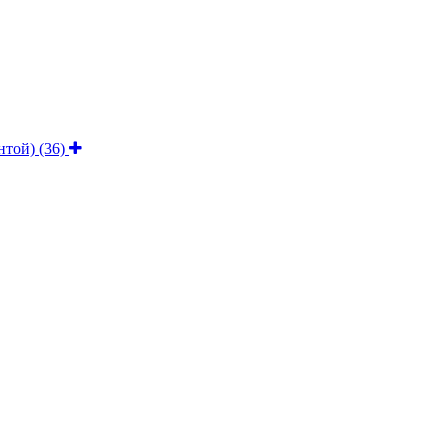
ентой)
(36)