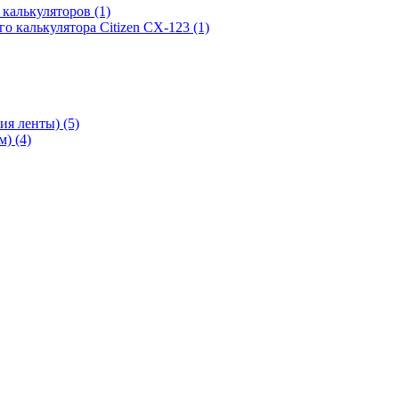
х калькуляторов
(1)
го калькулятора Citizen CX-123
(1)
ния ленты)
(5)
мм)
(4)