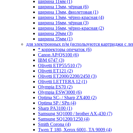
ширина 11мм
(1)
ширина 13мм, чёрная
(6)
ширина 13мм, фиолетовая
(1)
ширина 13мм, чёрно-красная
(4)
ширина 16мм, чёрная
(3)
ширина 16мм, чёрно-красная
(2)
ширина 20мм
(3)
ширина 35мм
(1)
для электронных п/м (используются картриджи с л
* корректоры опечаток
(6)
Canon AP/QS100
(6)
IBM 6747
(3)
Olivetti ETP55/510
(7)
Olivetti ET121
(2)
Olivetti ET2000/2200/2450
(3)
Olivetti LETTERA 12
(1)
Olympia ES70
(2)
Olympia ESW3000
(6)
Optima SC- / Sharp ZX400
(2)
Optima SP / SPn
(4)
Sharp PA3100
(1)
Samsung SQ1000 / brother AX-430
(7)
Samsung SQ1200/1250
(4)
Smith Corona
(4)
Twen T 180, Xerox 6001, TA 9009
(4)