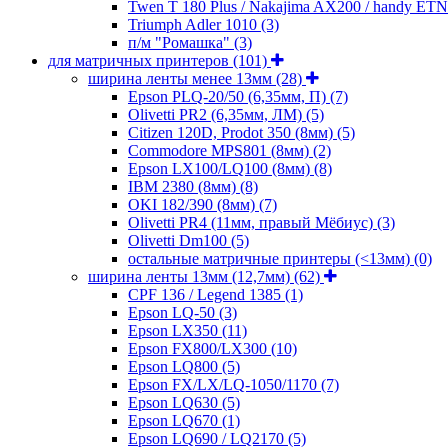
Twen T 180 Plus / Nakajima AX200 / handy ET
Triumph Adler 1010
(3)
п/м "Ромашка"
(3)
для матричных принтеров
(101)
ширина ленты менее 13мм
(28)
Epson PLQ-20/50 (6,35мм, П)
(7)
Olivetti PR2 (6,35мм, ЛМ)
(5)
Citizen 120D, Prodot 350 (8мм)
(5)
Commodore MPS801 (8мм)
(2)
Epson LX100/LQ100 (8мм)
(8)
IBM 2380 (8мм)
(8)
OKI 182/390 (8мм)
(7)
Olivetti PR4 (11мм, правый Мёбиус)
(3)
Olivetti Dm100
(5)
остальные матричные принтеры (<13мм)
(0)
ширина ленты 13мм (12,7мм)
(62)
CPF 136 / Legend 1385
(1)
Epson LQ-50
(3)
Epson LX350
(11)
Epson FX800/LX300
(10)
Epson LQ800
(5)
Epson FX/LX/LQ-1050/1170
(7)
Epson LQ630
(5)
Epson LQ670
(1)
Epson LQ690 / LQ2170
(5)