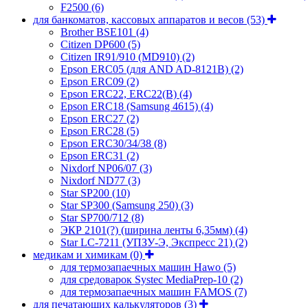
F2500
(6)
для банкоматов, кассовых аппаратов и весов
(53)
Brother BSE101
(4)
Citizen DP600
(5)
Citizen IR91/910 (MD910)
(2)
Epson ERC05 (для AND AD-8121B)
(2)
Epson ERC09
(2)
Epson ERC22, ERC22(B)
(4)
Epson ERC18 (Samsung 4615)
(4)
Epson ERC27
(2)
Epson ERC28
(5)
Epson ERC30/34/38
(8)
Epson ERC31
(2)
Nixdorf NP06/07
(3)
Nixdorf ND77
(3)
Star SP200
(10)
Star SP300 (Samsung 250)
(3)
Star SP700/712
(8)
ЭКР 2101(?) (ширина ленты 6,35мм)
(4)
Star LC-7211 (УПЗУ-Э, Экспресс 21)
(2)
медикам и химикам
(0)
для термозапаечных машин Hawo
(5)
для средоварок Systec MediaPrep-10
(2)
для термозапаечных машин FAMOS
(7)
для печатающих калькуляторов
(3)