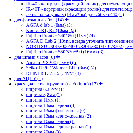
IR-40 - картридж (красящий ролик) для печатающи
IR-40T - картридж (красящий ролик) для печатающе
лента на катушках (13мм*6м) для Citizen 440
(1)
для фотоминилабов
(14)
AGFA d-lab.1 (8мм)
(3)
Konica R1, R2 (10мм)
(2)
Fujifilm Frontier 340/350 (11мм)
(4)
AGFA D-Lab-2 (13мм, всегда уточнять тип соедине
NORITSU 2901/3000/3001/3201/3301/3701/3702 (13
Fujifilm Frontier 550/570/590 (16мм)
(3)
для штамп-часов
(8)
Amano PIX200 (13мм)
(5)
Seiko TP20 / Widmer T4U (8мм)
(4)
REINER D-7815 (34мм)
(3)
для АЦПУ
(1)
красящая лента в рулоне (на бобине)
(17)
ширина 6,35мм
(1)
ширина 8,8мм
(1)
ширина 11мм
(1)
ширина 13мм чёрная
(3)
ширина 13мм фиолетовая
(0)
ширина 13мм чёрно-красная
(2)
ширина 16мм чёрная
(1)
ширина 16мм чёрно-красная
(1)
ширина 20мм
(3)