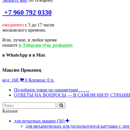
Звоните мне
по телефону
+7 960 792 0330
ежедневно
с 5 до 17 часов
московского времени.
Или, лучше, в любое время
пишите
в Telegram @m_prokopets
в WhatsApp и в Max
Максим Прокопец
код:
168
0
Корзина:
0 р.
Подобрать товар по параметрам . . . . .
ОТВЕТЫ НА ВОПРОСЫ — В САМОМ НИЗУ СТРАН
Каталог
для печатных машин
(56)
для механических п/м (используются катушки с лен