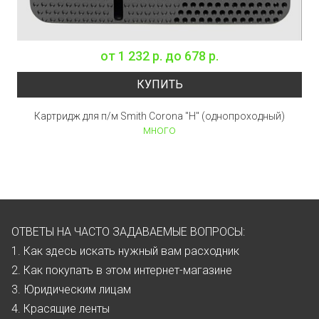
от
1 232 р.
до
678 р.
КУПИТЬ
Картридж для п/м Smith Corona "H" (однопроходный)
много
ОТВЕТЫ НА ЧАСТО ЗАДАВАЕМЫЕ ВОПРОСЫ:
1. Как здесь искать нужный вам расходник
2. Как покупать в этом интернет-магазине
3. Юридическим лицам
4. Красящие ленты