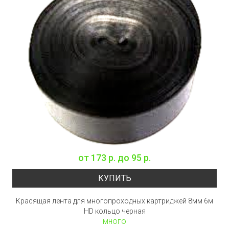
от
173 р.
до
95 р.
КУПИТЬ
Красящая лента для многопроходных картриджей 8мм 6м
HD кольцо черная
много