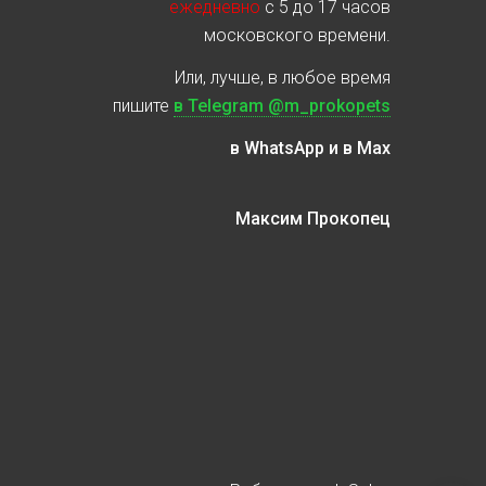
ежедневно
с 5 до 17 часов
московского времени.
Или, лучше, в любое время
пишите
в Telegram @m_prokopets
в WhatsApp и в Max
Максим Прокопец