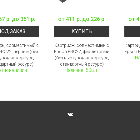
57 р.
до
361 р.
от
411 р.
до
226 р.
от
4
ПОД ЗАКАЗ
КУПИТЬ
дж, совместимый с
Картридж, совместимый с
Картри
ERC22, чёрный (без
Epson ERC22, фиолетовый
Epson 
На
упов на корпусе,
(без выступов на корпусе,
дартный ресурс)
стандартный ресурс)
ет в наличии
Наличие: 50шт.