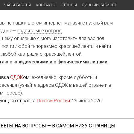
ЧАСЫ РАБОТЫ
КОНТАКТЫ
ОТЗЫВЫ
ЛИЧНЫЙ КАБИНЕТ
 вы не нашли в этом интернет-магазине нужный вам
одник —
задайте мне вопрос
.
ашему описанию я могу изготовить для вас под
з почти любой типоразмер красящей ленты и найти
и любой картридж с красящей лентой.
таю с юридическими и с физическими лицами.
авка
СДЭК
ом
: ежедневно, кроме субботы и
ресенья (
узнайте адреса СДЭК в вашей стране и в
м городе
).
ующая отправка
Почтой России
: 29 июля 2026.
ТВЕТЫ НА ВОПРОСЫ — В САМОМ НИЗУ СТРАНИЦЫ