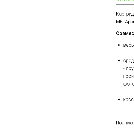
Картрид
MELA
pri
Совмес
весы
сред
- др
прои
фото
касс
Полную 