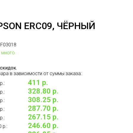
SON ERC09, ЧЁРНЫЙ
F03018
много
скидок.
ара в зависимости от суммы заказа:
411 р.
р.:
328.80 р.
р.:
308.25 р.
р.:
287.70 р.
р.:
267.15 р.
р.:
246.60 р.
 р.: