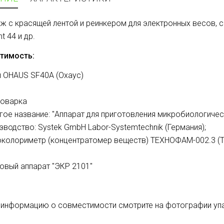
ж с красящей лентой и реинкером для электронных весов, 
nt 44
и др.
тимость:
 OHAUS SF40A (Охаус)
оварка
угое название: "Аппарат для приготовления микробиологичес
зводство: Systek GmbH Labor-Systemtechnik (Германия);
колориметр (концентратомер веществ) ТЕХНОФАМ-002.3 (
овый аппарат "ЭКР 2101"
информацию о совместимости смотрите на фотографии упа