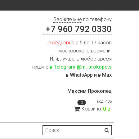
Звоните мне
по телефону
+7 960 792 0330
ежедневно
с 5 до 17 часов
московского времени.
Или, лучше, в любое время
пишите
в Telegram @m_prokopets
в WhatsApp и в Max
Максим Прокопец
код:
405
0
0 р.
Корзина: