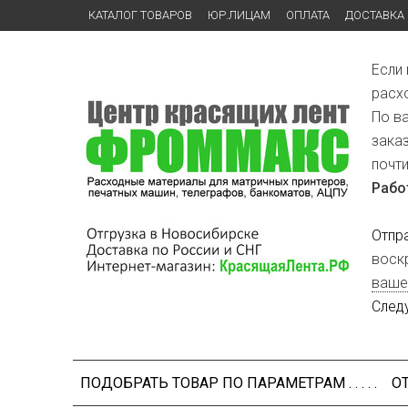
КАТАЛОГ ТОВАРОВ
ЮР.ЛИЦАМ
ОПЛАТА
ДОСТАВКА
Если
расх
По в
зака
почт
Рабо
Отпр
воск
ваше
След
ПОДОБРАТЬ ТОВАР ПО ПАРАМЕТРАМ . . . . .
О