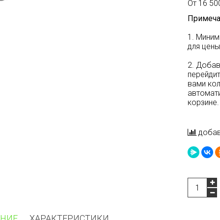
От 16 500
Примеча
1. Миним
для цены
2. Добав
перейдит
вами ко
автомати
корзине.
добав
НИЕ
ХАРАКТЕРИСТИКИ