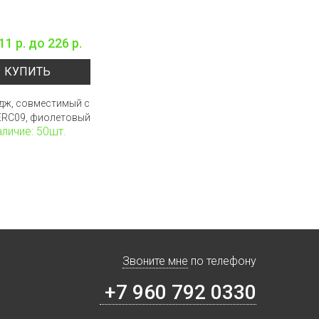
11 р.
до
226 р.
КУПИТЬ
дж, совместимый с
ERC09, фиолетовый
личие: 50шт.
Звоните мне
по телефону
+7 960 792 0330