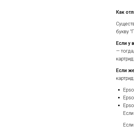
Как отл
Существ
букву "
Если у 
— тогда
картрид
Если же
картрид
Epso
Epso
Epso
Если
Если