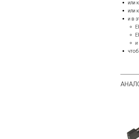
или 
или 
и в 
E
E
и
чтоб
АНАЛ