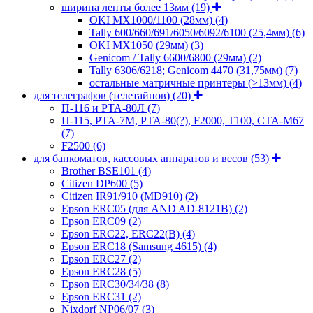
ширина ленты более 13мм
(19)
OKI MX1000/1100 (28мм)
(4)
Tally 600/660/691/6050/6092/6100 (25,4мм)
(6)
OKI MX1050 (29мм)
(3)
Genicom / Tally 6600/6800 (29мм)
(2)
Tally 6306/6218; Genicom 4470 (31,75мм)
(7)
остальные матричные принтеры (>13мм)
(4)
для телеграфов (телетайпов)
(20)
П-116 и РТА-80Л
(7)
П-115, РТА-7М, РТА-80(?), F2000, T100, СТА-М67
(7)
F2500
(6)
для банкоматов, кассовых аппаратов и весов
(53)
Brother BSE101
(4)
Citizen DP600
(5)
Citizen IR91/910 (MD910)
(2)
Epson ERC05 (для AND AD-8121B)
(2)
Epson ERC09
(2)
Epson ERC22, ERC22(B)
(4)
Epson ERC18 (Samsung 4615)
(4)
Epson ERC27
(2)
Epson ERC28
(5)
Epson ERC30/34/38
(8)
Epson ERC31
(2)
Nixdorf NP06/07
(3)