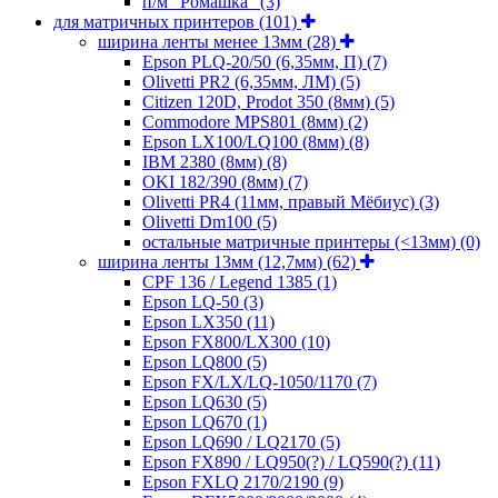
п/м "Ромашка"
(3)
для матричных принтеров
(101)
ширина ленты менее 13мм
(28)
Epson PLQ-20/50 (6,35мм, П)
(7)
Olivetti PR2 (6,35мм, ЛМ)
(5)
Citizen 120D, Prodot 350 (8мм)
(5)
Commodore MPS801 (8мм)
(2)
Epson LX100/LQ100 (8мм)
(8)
IBM 2380 (8мм)
(8)
OKI 182/390 (8мм)
(7)
Olivetti PR4 (11мм, правый Мёбиус)
(3)
Olivetti Dm100
(5)
остальные матричные принтеры (<13мм)
(0)
ширина ленты 13мм (12,7мм)
(62)
CPF 136 / Legend 1385
(1)
Epson LQ-50
(3)
Epson LX350
(11)
Epson FX800/LX300
(10)
Epson LQ800
(5)
Epson FX/LX/LQ-1050/1170
(7)
Epson LQ630
(5)
Epson LQ670
(1)
Epson LQ690 / LQ2170
(5)
Epson FX890 / LQ950(?) / LQ590(?)
(11)
Epson FXLQ 2170/2190
(9)