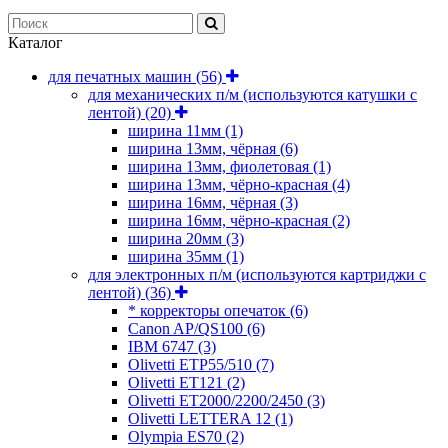
Каталог
для печатных машин
(56)
для механических п/м (используются катушки с
лентой)
(20)
ширина 11мм
(1)
ширина 13мм, чёрная
(6)
ширина 13мм, фиолетовая
(1)
ширина 13мм, чёрно-красная
(4)
ширина 16мм, чёрная
(3)
ширина 16мм, чёрно-красная
(2)
ширина 20мм
(3)
ширина 35мм
(1)
для электронных п/м (используются картриджи с
лентой)
(36)
* корректоры опечаток
(6)
Canon AP/QS100
(6)
IBM 6747
(3)
Olivetti ETP55/510
(7)
Olivetti ET121
(2)
Olivetti ET2000/2200/2450
(3)
Olivetti LETTERA 12
(1)
Olympia ES70
(2)