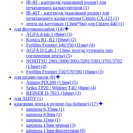
IR-40 - картридж (красящий ролик) для
печатающих калькуляторов
(1)
IR-40T - картридж (красящий ролик) для
печатающего калькулятора Citizen CX-123
(1)
лента на катушках (13мм*6м) для Citizen 440
(1)
для фотоминилабов
(14)
AGFA d-lab.1 (8мм)
(3)
Konica R1, R2 (10мм)
(2)
Fujifilm Frontier 340/350 (11мм)
(4)
AGFA D-Lab-2 (13мм, всегда уточнять тип
соединения ленты)
(5)
NORITSU 2901/3000/3001/3201/3301/3701/3702
(13мм)
(4)
Fujifilm Frontier 550/570/590 (16мм)
(3)
для штамп-часов
(8)
Amano PIX200 (13мм)
(5)
Seiko TP20 / Widmer T4U (8мм)
(4)
REINER D-7815 (34мм)
(3)
для АЦПУ
(1)
красящая лента в рулоне (на бобине)
(17)
ширина 6,35мм
(1)
ширина 8,8мм
(1)
ширина 11мм
(1)
ширина 13мм чёрная
(3)
ширина 13мм фиолетовая
(0)