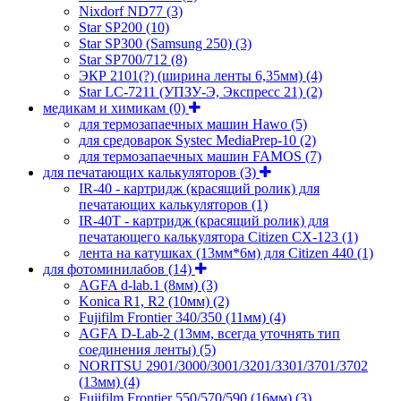
Nixdorf ND77
(3)
Star SP200
(10)
Star SP300 (Samsung 250)
(3)
Star SP700/712
(8)
ЭКР 2101(?) (ширина ленты 6,35мм)
(4)
Star LC-7211 (УПЗУ-Э, Экспресс 21)
(2)
медикам и химикам
(0)
для термозапаечных машин Hawo
(5)
для средоварок Systec MediaPrep-10
(2)
для термозапаечных машин FAMOS
(7)
для печатающих калькуляторов
(3)
IR-40 - картридж (красящий ролик) для
печатающих калькуляторов
(1)
IR-40T - картридж (красящий ролик) для
печатающего калькулятора Citizen CX-123
(1)
лента на катушках (13мм*6м) для Citizen 440
(1)
для фотоминилабов
(14)
AGFA d-lab.1 (8мм)
(3)
Konica R1, R2 (10мм)
(2)
Fujifilm Frontier 340/350 (11мм)
(4)
AGFA D-Lab-2 (13мм, всегда уточнять тип
соединения ленты)
(5)
NORITSU 2901/3000/3001/3201/3301/3701/3702
(13мм)
(4)
Fujifilm Frontier 550/570/590 (16мм)
(3)