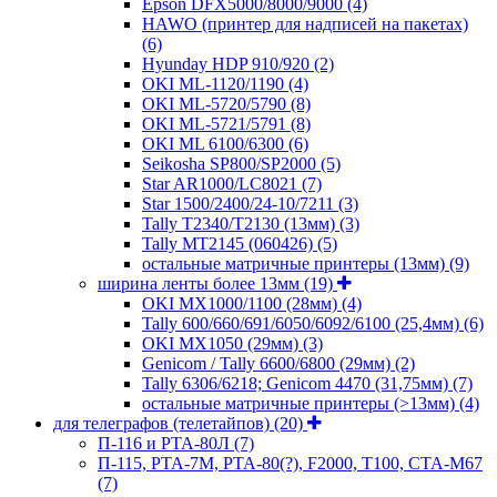
Epson DFX5000/8000/9000
(4)
HAWO (принтер для надписей на пакетах)
(6)
Hyunday HDP 910/920
(2)
OKI ML-1120/1190
(4)
OKI ML-5720/5790
(8)
OKI ML-5721/5791
(8)
OKI ML 6100/6300
(6)
Seikosha SP800/SP2000
(5)
Star AR1000/LC8021
(7)
Star 1500/2400/24-10/7211
(3)
Tally T2340/T2130 (13мм)
(3)
Tally MT2145 (060426)
(5)
остальные матричные принтеры (13мм)
(9)
ширина ленты более 13мм
(19)
OKI MX1000/1100 (28мм)
(4)
Tally 600/660/691/6050/6092/6100 (25,4мм)
(6)
OKI MX1050 (29мм)
(3)
Genicom / Tally 6600/6800 (29мм)
(2)
Tally 6306/6218; Genicom 4470 (31,75мм)
(7)
остальные матричные принтеры (>13мм)
(4)
для телеграфов (телетайпов)
(20)
П-116 и РТА-80Л
(7)
П-115, РТА-7М, РТА-80(?), F2000, T100, СТА-М67
(7)