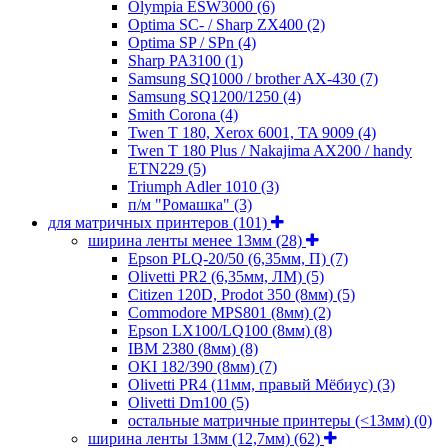
Olympia ESW3000
(6)
Optima SC- / Sharp ZX400
(2)
Optima SP / SPn
(4)
Sharp PA3100
(1)
Samsung SQ1000 / brother AX-430
(7)
Samsung SQ1200/1250
(4)
Smith Corona
(4)
Twen T 180, Xerox 6001, TA 9009
(4)
Twen T 180 Plus / Nakajima AX200 / handy
ETN229
(5)
Triumph Adler 1010
(3)
п/м "Ромашка"
(3)
для матричных принтеров
(101)
ширина ленты менее 13мм
(28)
Epson PLQ-20/50 (6,35мм, П)
(7)
Olivetti PR2 (6,35мм, ЛМ)
(5)
Citizen 120D, Prodot 350 (8мм)
(5)
Commodore MPS801 (8мм)
(2)
Epson LX100/LQ100 (8мм)
(8)
IBM 2380 (8мм)
(8)
OKI 182/390 (8мм)
(7)
Olivetti PR4 (11мм, правый Мёбиус)
(3)
Olivetti Dm100
(5)
остальные матричные принтеры (<13мм)
(0)
ширина ленты 13мм (12,7мм)
(62)