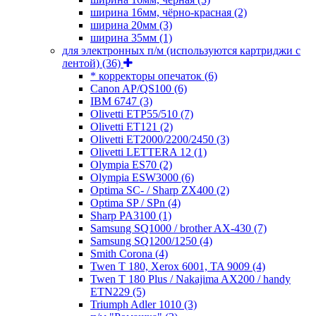
ширина 16мм, чёрно-красная
(2)
ширина 20мм
(3)
ширина 35мм
(1)
для электронных п/м (используются картриджи с
лентой)
(36)
* корректоры опечаток
(6)
Canon AP/QS100
(6)
IBM 6747
(3)
Olivetti ETP55/510
(7)
Olivetti ET121
(2)
Olivetti ET2000/2200/2450
(3)
Olivetti LETTERA 12
(1)
Olympia ES70
(2)
Olympia ESW3000
(6)
Optima SC- / Sharp ZX400
(2)
Optima SP / SPn
(4)
Sharp PA3100
(1)
Samsung SQ1000 / brother AX-430
(7)
Samsung SQ1200/1250
(4)
Smith Corona
(4)
Twen T 180, Xerox 6001, TA 9009
(4)
Twen T 180 Plus / Nakajima AX200 / handy
ETN229
(5)
Triumph Adler 1010
(3)