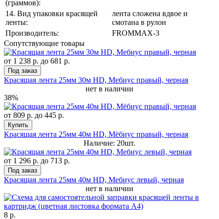
(граммов):
14. Вид упаковки красящей
лента сложена вдвое и
ленты:
смотана в рулон
Производитель:
FROMMAX-3
Сопутствующие товары
от
1 238 р.
до
681 р.
Под заказ
Красящая лента 25мм 30м HD, Мебиус правый, черная
нет в наличии
38%
от
809 р.
до
445 р.
Купить
Красящая лента 25мм 40м HD, Мёбиус правый, черная
Наличие: 20шт.
от
1 296 р.
до
713 р.
Под заказ
Красящая лента 25мм 40м HD, Мебиус левый, черная
нет в наличии
8 р.