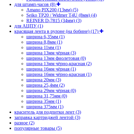
для штамп-часов
(8)
Amano PIX200 (13мм)
(5)
Seiko TP20 / Widmer T4U (8мм)
(4)
REINER D-7815 (34мм)
(3)
для АЦПУ
(1)
красящая лента в рулоне (на бобине)
(17)
ширина 6,35мм
(1)
ширина 8,8мм
(1)
ширина 11мм
(1)
ширина 13мм чёрная
(3)
ширина 13мм фиолетовая
(0)
ширина 13мм чёрно-красная
(2)
ширина 16мм чёрная
(1)
ширина 16мм чёрно-красная
(1)
ширина 20мм
(3)
ширина 25,4мм
(2)
ширина 29мм чёрная
(0)
ширина 31,75мм
(0)
ширина 35мм
(1)
ширина 375мм
(1)
краситель для подпитки лент
(3)
заправка картриджей лентой
(3)
разное
(2)
популярные товары
(5)