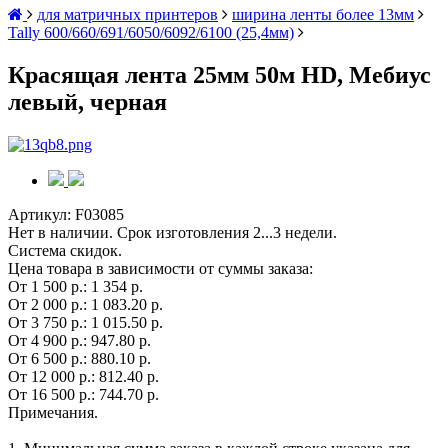
для матричных принтеров
ширина ленты более 13мм
Tally 600/660/691/6050/6092/6100 (25,4мм)
Красящая лента 25мм 50м HD, Мебиус
левый, черная
Артикул:
F03085
Нет в наличии. Срок изготовления 2...3 недели.
Система скидок.
Цена товара в зависимости от суммы заказа:
От 1 500 р.:
1 354 р.
От 2 000 р.:
1 083.20 р.
От 3 750 р.:
1 015.50 р.
От 4 900 р.:
947.80 р.
От 6 500 р.:
880.10 р.
От 12 000 р.:
812.40 р.
От 16 500 р.:
744.70 р.
Примечания.