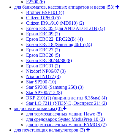
F2500
(6)
для банкоматов, кассовых аппаратов и весов
(53)
Brother BSE101
(4)
Citizen DP600
(5)
Citizen IR91/910 (MD910)
(2)
Epson ERC05 (для AND AD-8121B)
(2)
Epson ERC09
(2)
Epson ERC22, ERC22(B)
(4)
Epson ERC18 (Samsung 4615)
(4)
Epson ERC27
(2)
Epson ERC28
(5)
Epson ERC30/34/38
(8)
Epson ERC31
(2)
Nixdorf NP06/07
(3)
Nixdorf ND77
(3)
Star SP200
(10)
Star SP300 (Samsung 250)
(3)
Star SP700/712
(8)
ЭКР 2101(?) (ширина ленты 6,35мм)
(4)
Star LC-7211 (УПЗУ-Э, Экспресс 21)
(2)
медикам и химикам
(0)
для термозапаечных машин Hawo
(5)
для средоварок Systec MediaPrep-10
(2)
для термозапаечных машин FAMOS
(7)
для печатающих калькуляторов
(3)