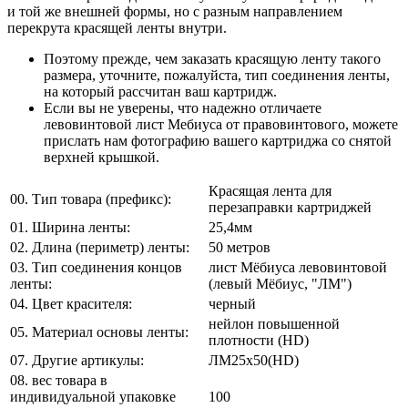
и той же внешней формы, но с разным направлением
перекрута красящей ленты внутри.
Поэтому прежде, чем заказать красящую ленту такого
размера, уточните, пожалуйста, тип соединения ленты,
на который рассчитан ваш картридж.
Если вы не уверены, что надежно отличаете
левовинтовой лист Мебиуса от правовинтового, можете
прислать нам фотографию вашего картриджа со снятой
верхней крышкой.
Красящая лента для
00. Тип товара (префикс):
перезаправки картриджей
01. Ширина ленты:
25,4мм
02. Длина (периметр) ленты:
50 метров
03. Тип соединения концов
лист Мёбиуса левовинтовой
ленты:
(левый Мёбиус, "ЛМ")
04. Цвет красителя:
черный
нейлон повышенной
05. Материал основы ленты:
плотности (HD)
07. Другие артикулы:
ЛМ25х50(HD)
08. вес товара в
индивидуальной упаковке
100