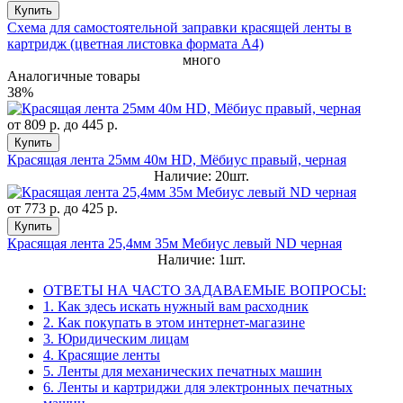
Купить
Схема для самостоятельной заправки красящей ленты в
картридж (цветная листовка формата А4)
много
Аналогичные товары
38%
от
809 р.
до
445 р.
Купить
Красящая лента 25мм 40м HD, Мёбиус правый, черная
Наличие: 20шт.
от
773 р.
до
425 р.
Купить
Красящая лента 25,4мм 35м Мебиус левый ND черная
Наличие: 1шт.
ОТВЕТЫ НА ЧАСТО ЗАДАВАЕМЫЕ ВОПРОСЫ:
1. Как здесь искать нужный вам расходник
2. Как покупать в этом интернет-магазине
3. Юридическим лицам
4. Красящие ленты
5. Ленты для механических печатных машин
6. Ленты и картриджи для электронных печатных