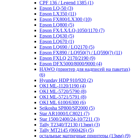
CPF 136 / Legend 1385
(1)
Epson LQ-50
(3)
Epson LX350
(11)
Epson FX800/LX300
(10)
Epson LQ800
(5)
Epson FX/LX/LQ-1050/1170
(7)
Epson LQ630
(5)
Epson LQ670
(1)
Epson LQ690 / LQ2170
(5)
Epson FX890 / LQ950(?) / LQ590(?)
(11)
Epson FXLQ 2170/2190
(9)
Epson DFX5000/8000/9000
(4)
HAWO (принтер для надписей на пакетах)
(6)
Hyunday HDP 910/920
(2)
OKI ML-1120/1190
(4)
OKI ML-5720/5790
(8)
OKI ML-5721/5791
(8)
OKI ML 6100/6300
(6)
Seikosha SP800/SP2000
(5)
Star AR1000/LC8021
(7)
Star 1500/2400/24-10/7211
(3)
Tally T2340/T2130 (13мм)
(3)
Tally MT2145 (060426)
(5)
остальные матричные принтеры (13мм)
(9)