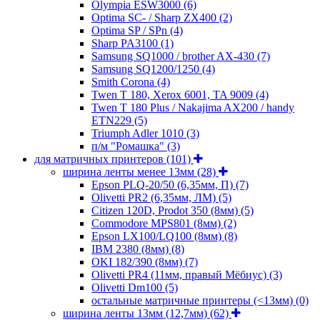
Olympia ESW3000
(6)
Optima SC- / Sharp ZX400
(2)
Optima SP / SPn
(4)
Sharp PA3100
(1)
Samsung SQ1000 / brother AX-430
(7)
Samsung SQ1200/1250
(4)
Smith Corona
(4)
Twen T 180, Xerox 6001, TA 9009
(4)
Twen T 180 Plus / Nakajima AX200 / handy
ETN229
(5)
Triumph Adler 1010
(3)
п/м "Ромашка"
(3)
для матричных принтеров
(101)
ширина ленты менее 13мм
(28)
Epson PLQ-20/50 (6,35мм, П)
(7)
Olivetti PR2 (6,35мм, ЛМ)
(5)
Citizen 120D, Prodot 350 (8мм)
(5)
Commodore MPS801 (8мм)
(2)
Epson LX100/LQ100 (8мм)
(8)
IBM 2380 (8мм)
(8)
OKI 182/390 (8мм)
(7)
Olivetti PR4 (11мм, правый Мёбиус)
(3)
Olivetti Dm100
(5)
остальные матричные принтеры (<13мм)
(0)
ширина ленты 13мм (12,7мм)
(62)