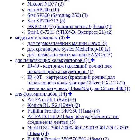
Nixdorf ND77
(3)
Star SP200
(10)
Star SP300 (Samsung 250)
(3)
Star SP700/712
(8)
ЭКР 2101(?) (ширина ленты 6,35мм)
(4)
Star LC-7211 (УПЗУ-Э, Экспресс 21)
(2)
медикам и химикам
(0)
для термозапаечных машин Hawo
(5)
для средоварок Systec MediaPrep-10
(2)
для термозапаечных машин FAMOS
(7)
для печатающих калькуляторов
(3)
IR-40 - картридж (красящий ролик) для
печатающих калькуляторов
(1)
IR-40T - картридж (красящий ролик) для
печатающего калькулятора Citizen CX-123
(1)
лента на катушках (13мм*6м) для Citizen 440
(1)
для фотоминилабов
(14)
AGFA d-lab.1 (8мм)
(3)
Konica R1, R2 (10мм)
(2)
Fujifilm Frontier 340/350 (11мм)
(4)
AGFA D-Lab-2 (13мм, всегда уточнять тип
соединения ленты)
(5)
NORITSU 2901/3000/3001/3201/3301/3701/3702
(13мм)
(4)
Fujifilm Frontier 550/570/590 (16мм)
(3)