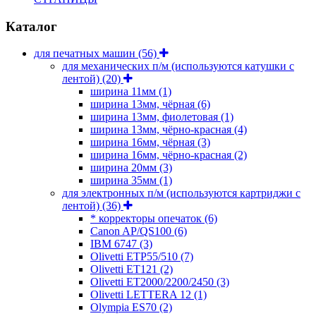
Каталог
для печатных машин
(56)
для механических п/м (используются катушки с
лентой)
(20)
ширина 11мм
(1)
ширина 13мм, чёрная
(6)
ширина 13мм, фиолетовая
(1)
ширина 13мм, чёрно-красная
(4)
ширина 16мм, чёрная
(3)
ширина 16мм, чёрно-красная
(2)
ширина 20мм
(3)
ширина 35мм
(1)
для электронных п/м (используются картриджи с
лентой)
(36)
* корректоры опечаток
(6)
Canon AP/QS100
(6)
IBM 6747
(3)
Olivetti ETP55/510
(7)
Olivetti ET121
(2)
Olivetti ET2000/2200/2450
(3)
Olivetti LETTERA 12
(1)
Olympia ES70
(2)