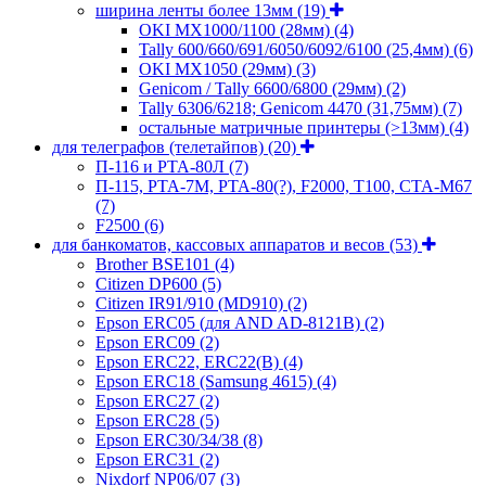
ширина ленты более 13мм
(19)
OKI MX1000/1100 (28мм)
(4)
Tally 600/660/691/6050/6092/6100 (25,4мм)
(6)
OKI MX1050 (29мм)
(3)
Genicom / Tally 6600/6800 (29мм)
(2)
Tally 6306/6218; Genicom 4470 (31,75мм)
(7)
остальные матричные принтеры (>13мм)
(4)
для телеграфов (телетайпов)
(20)
П-116 и РТА-80Л
(7)
П-115, РТА-7М, РТА-80(?), F2000, T100, СТА-М67
(7)
F2500
(6)
для банкоматов, кассовых аппаратов и весов
(53)
Brother BSE101
(4)
Citizen DP600
(5)
Citizen IR91/910 (MD910)
(2)
Epson ERC05 (для AND AD-8121B)
(2)
Epson ERC09
(2)
Epson ERC22, ERC22(B)
(4)
Epson ERC18 (Samsung 4615)
(4)
Epson ERC27
(2)
Epson ERC28
(5)
Epson ERC30/34/38
(8)
Epson ERC31
(2)
Nixdorf NP06/07
(3)