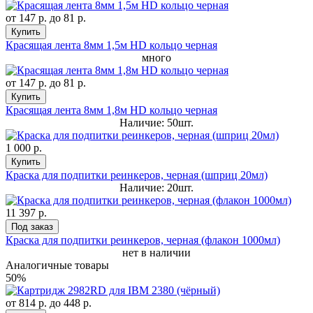
от
147 р.
до
81 р.
Купить
Красящая лента 8мм 1,5м HD кольцо черная
много
от
147 р.
до
81 р.
Купить
Красящая лента 8мм 1,8м HD кольцо черная
Наличие: 50шт.
1 000 р.
Купить
Краска для подпитки реинкеров, черная (шприц 20мл)
Наличие: 20шт.
11 397 р.
Под заказ
Краска для подпитки реинкеров, черная (флакон 1000мл)
нет в наличии
Аналогичные товары
50%
от
814 р.
до
448 р.