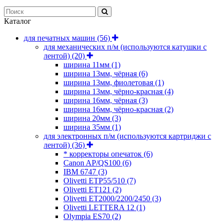
Каталог
для печатных машин
(56)
для механических п/м (используются катушки с
лентой)
(20)
ширина 11мм
(1)
ширина 13мм, чёрная
(6)
ширина 13мм, фиолетовая
(1)
ширина 13мм, чёрно-красная
(4)
ширина 16мм, чёрная
(3)
ширина 16мм, чёрно-красная
(2)
ширина 20мм
(3)
ширина 35мм
(1)
для электронных п/м (используются картриджи с
лентой)
(36)
* корректоры опечаток
(6)
Canon AP/QS100
(6)
IBM 6747
(3)
Olivetti ETP55/510
(7)
Olivetti ET121
(2)
Olivetti ET2000/2200/2450
(3)
Olivetti LETTERA 12
(1)
Olympia ES70
(2)