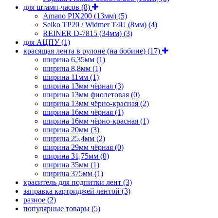
для штамп-часов
(8)
Amano PIX200 (13мм)
(5)
Seiko TP20 / Widmer T4U (8мм)
(4)
REINER D-7815 (34мм)
(3)
для АЦПУ
(1)
красящая лента в рулоне (на бобине)
(17)
ширина 6,35мм
(1)
ширина 8,8мм
(1)
ширина 11мм
(1)
ширина 13мм чёрная
(3)
ширина 13мм фиолетовая
(0)
ширина 13мм чёрно-красная
(2)
ширина 16мм чёрная
(1)
ширина 16мм чёрно-красная
(1)
ширина 20мм
(3)
ширина 25,4мм
(2)
ширина 29мм чёрная
(0)
ширина 31,75мм
(0)
ширина 35мм
(1)
ширина 375мм
(1)
краситель для подпитки лент
(3)
заправка картриджей лентой
(3)
разное
(2)
популярные товары
(5)