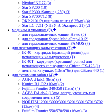
Nixdorf ND77
(3)
Star SP200
(10)
Star SP300 (Samsung 250)
(3)
Star SP700/712
(8)
ЭКР 2101(?) (ширина ленты 6,35мм)
(4)
Star LC-7211 (УПЗУ-Э, Экспресс 21)
(2)
медикам и химикам
(0)
для термозапаечных машин Hawo
(5)
для средоварок Systec MediaPrep-10
(2)
для термозапаечных машин FAMOS
(7)
для печатающих калькуляторов
(3)
IR-40 - картридж (красящий ролик) для
печатающих калькуляторов
(1)
IR-40T - картридж (красящий ролик) для
печатающего калькулятора Citizen CX-123
(1)
лента на катушках (13мм*6м) для Citizen 440
(1)
для фотоминилабов
(14)
AGFA d-lab.1 (8мм)
(3)
Konica R1, R2 (10мм)
(2)
Fujifilm Frontier 340/350 (11мм)
(4)
AGFA D-Lab-2 (13мм, всегда уточнять тип
соединения ленты)
(5)
NORITSU 2901/3000/3001/3201/3301/3701/3702
(13мм)
(4)
Fujifilm Frontier 550/570/590 (16мм)
(3)