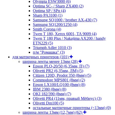
Olympia ESW3000
(6)
Optima SC- / Sharp ZX400
(2)
Optima SP / SPn
(4)
Sharp PA3100
(1)
Samsung SQ1000 / brother AX-430
(7)
Samsung SQ1200/1250
(4)
Smith Corona
(4)
Twen T 180, Xerox 6001, TA 9009
(4)
Twen T 180 Plus / Nakajima AX200 / handy
ETN229
(5)
Triumph Adler 1010
(3)
п/м "Ромашка"
(3)
для матричных принтеров
(101)
ширина ленты менее 13мм
(28)
Epson PLQ-20/50 (6,35мм, П)
(7)
Olivetti PR2 (6,35мм, ЛМ)
(5)
Citizen 120D, Prodot 350 (8мм)
(5)
Commodore MPS801 (8мм)
(2)
Epson LX100/LQ100 (8мм)
(8)
IBM 2380 (8мм)
(8)
OKI 182/390 (8мм)
(7)
Olivetti PR4 (11мм, правый Мёбиус)
(3)
Olivetti Dm100
(5)
остальные матричные принтеры (<13мм)
(0)
ширина ленты 13мм (12,7мм)
(62)