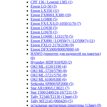
CPF 136 / Legend 1385
(1)
Epson LQ-50
(3)
Epson LX350
(11)
Epson FX800/LX300
(10)
Epson LQ800
(5)
Epson FX/LX/LQ-1050/1170
(7)
Epson LQ630
(5)
Epson LQ670
(1)
Epson LQ690 / LQ2170
(5)
Epson FX890 / LQ950(?) / LQ590(?)
(11)
Epson FXLQ 2170/2190
(9)
Epson DFX5000/8000/9000
(4)
HAWO (принтер для надписей на пакетах)
(6)
Hyunday HDP 910/920
(2)
OKI ML-1120/1190
(4)
OKI ML-5720/5790
(8)
OKI ML-5721/5791
(8)
OKI ML 6100/6300
(6)
Seikosha SP800/SP2000
(5)
Star AR1000/LC8021
(7)
Star 1500/2400/24-10/7211
(3)
Tally T2340/T2130 (13мм)
(3)
Tally MT2145 (060426)
(5)
остальные матричные принтеры (13мм)
(9)