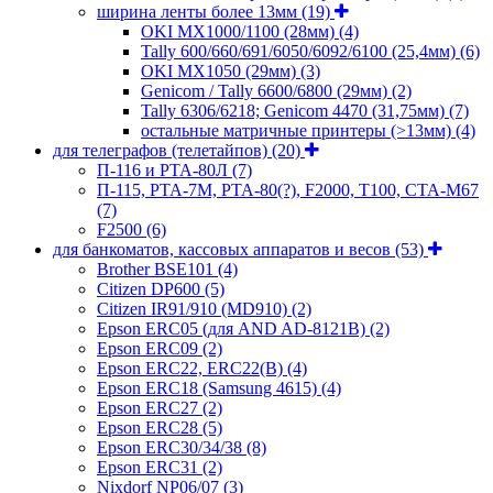
ширина ленты более 13мм
(19)
OKI MX1000/1100 (28мм)
(4)
Tally 600/660/691/6050/6092/6100 (25,4мм)
(6)
OKI MX1050 (29мм)
(3)
Genicom / Tally 6600/6800 (29мм)
(2)
Tally 6306/6218; Genicom 4470 (31,75мм)
(7)
остальные матричные принтеры (>13мм)
(4)
для телеграфов (телетайпов)
(20)
П-116 и РТА-80Л
(7)
П-115, РТА-7М, РТА-80(?), F2000, T100, СТА-М67
(7)
F2500
(6)
для банкоматов, кассовых аппаратов и весов
(53)
Brother BSE101
(4)
Citizen DP600
(5)
Citizen IR91/910 (MD910)
(2)
Epson ERC05 (для AND AD-8121B)
(2)
Epson ERC09
(2)
Epson ERC22, ERC22(B)
(4)
Epson ERC18 (Samsung 4615)
(4)
Epson ERC27
(2)
Epson ERC28
(5)
Epson ERC30/34/38
(8)
Epson ERC31
(2)
Nixdorf NP06/07
(3)