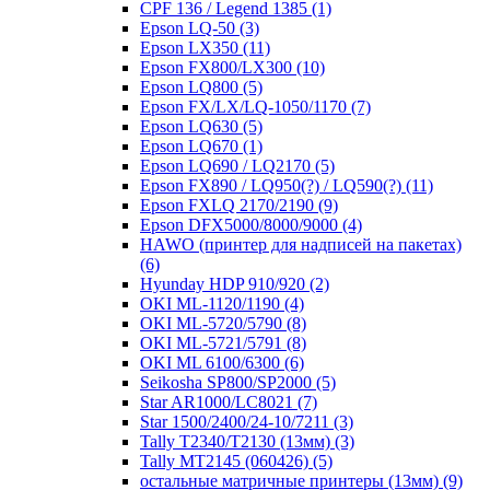
CPF 136 / Legend 1385
(1)
Epson LQ-50
(3)
Epson LX350
(11)
Epson FX800/LX300
(10)
Epson LQ800
(5)
Epson FX/LX/LQ-1050/1170
(7)
Epson LQ630
(5)
Epson LQ670
(1)
Epson LQ690 / LQ2170
(5)
Epson FX890 / LQ950(?) / LQ590(?)
(11)
Epson FXLQ 2170/2190
(9)
Epson DFX5000/8000/9000
(4)
HAWO (принтер для надписей на пакетах)
(6)
Hyunday HDP 910/920
(2)
OKI ML-1120/1190
(4)
OKI ML-5720/5790
(8)
OKI ML-5721/5791
(8)
OKI ML 6100/6300
(6)
Seikosha SP800/SP2000
(5)
Star AR1000/LC8021
(7)
Star 1500/2400/24-10/7211
(3)
Tally T2340/T2130 (13мм)
(3)
Tally MT2145 (060426)
(5)
остальные матричные принтеры (13мм)
(9)