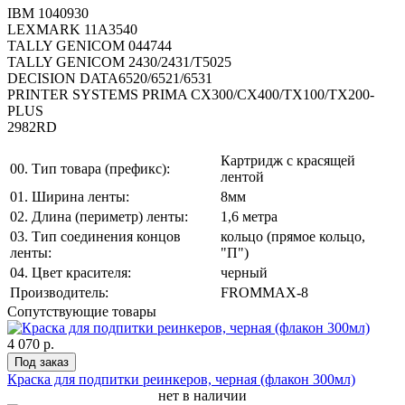
IBM 1040930
LEXMARK 11A3540
TALLY GENICOM 044744
TALLY GENICOM 2430/2431/T5025
DECISION DATA6520/6521/6531
PRINTER SYSTEMS PRIMA CX300/CX400/TX100/TX200-
PLUS
2982RD
Картридж с красящей
00. Тип товара (префикс):
лентой
01. Ширина ленты:
8мм
02. Длина (периметр) ленты:
1,6 метра
03. Тип соединения концов
кольцо (прямое кольцо,
ленты:
"П")
04. Цвет красителя:
черный
Производитель:
FROMMAX-8
Сопутствующие товары
4 070 р.
Под заказ
Краска для подпитки реинкеров, черная (флакон 300мл)
нет в наличии