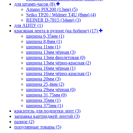
для штамп-часов
(8)
Amano PIX200 (13мм)
(5)
Seiko TP20 / Widmer T4U (8мм)
(4)
REINER D-7815 (34мм)
(3)
для АЦПУ
(1)
красящая лента в рулоне (на бобине)
(17)
ширина 6,35мм
(1)
ширина 8,8мм
(1)
ширина 11мм
(1)
ширина 13мм чёрная
(3)
ширина 13мм фиолетовая
(0)
ширина 13мм чёрно-красная
(2)
ширина 16мм чёрная
(1)
ширина 16мм чёрно-красная
(1)
ширина 20мм
(3)
ширина 25,4мм
(2)
ширина 29мм чёрная
(0)
ширина 31,75мм
(0)
ширина 35мм
(1)
ширина 375мм
(1)
краситель для подпитки лент
(3)
заправка картриджей лентой
(3)
разное
(2)
популярные товары
(5)