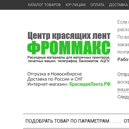
КАТАЛОГ ТОВАРОВ
ЮР.ЛИЦАМ
ОПЛАТА
ДОСТАВКА
Если
расх
По в
зака
почт
Рабо
Отпр
воск
ваше
След
ПОДОБРАТЬ ТОВАР ПО ПАРАМЕТРАМ . . . . .
О