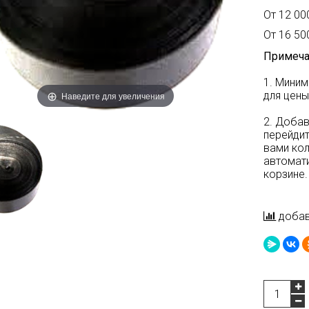
От 12 000
От 16 500
Примеча
1. Миним
для цены
Наведите для увеличения
2. Добав
перейдит
вами ко
автомати
корзине.
добав