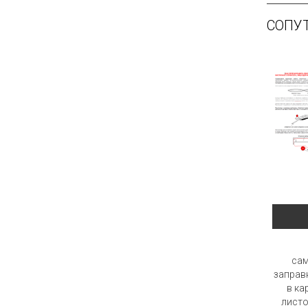
СОПУ
са
заправ
в ка
листо