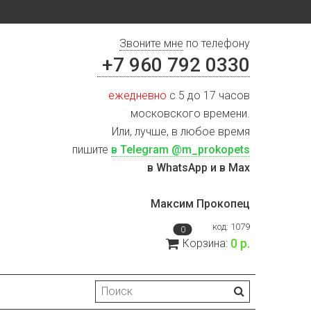
Звоните мне
по телефону
+7 960 792 0330
ежедневно
с 5 до 17 часов
московского времени.
Или, лучше, в любое время
пишите
в Telegram @m_prokopets
в WhatsApp и в Max
Максим Прокопец
код:
1079
0
0 р.
Корзина: