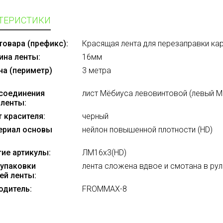
ТЕРИСТИКИ
 товара (префикс):
Красящая лента для перезаправки ка
ина ленты:
16мм
на (периметр)
3 метра
 соединения
лист Мёбиуса левовинтовой (левый М
 ленты:
т красителя:
черный
териал основы
нейлон повышенной плотности (HD)
гие артикулы:
ЛМ16х3(HD)
 упаковки
лента сложена вдвое и смотана в ру
ей ленты:
одитель:
FROMMAX-8