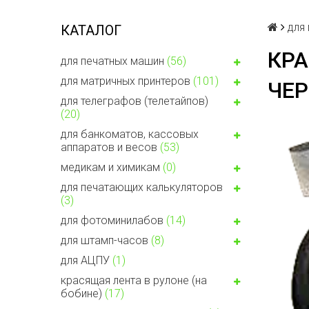
для
КАТАЛОГ
КРА
для печатных машин
(56)
для матричных принтеров
(101)
ЧЕ
для телеграфов (телетайпов)
(20)
для банкоматов, кассовых
аппаратов и весов
(53)
медикам и химикам
(0)
для печатающих калькуляторов
(3)
для фотоминилабов
(14)
для штамп-часов
(8)
для АЦПУ
(1)
красящая лента в рулоне (на
бобине)
(17)