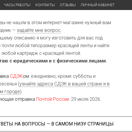
ЧАСЫ РАБОТЫ
КОНТАКТЫ
ОТЗЫВЫ
ЛИЧНЫЙ КАБИНЕТ
 вы не нашли в этом интернет-магазине нужный вам
одник —
задайте мне вопрос
.
ашему описанию я могу изготовить для вас под
з почти любой типоразмер красящей ленты и найти
и любой картридж с красящей лентой.
таю с юридическими и с физическими лицами.
авка
СДЭК
ом
: ежедневно, кроме субботы и
ресенья (
узнайте адреса СДЭК в вашей стране и в
м городе
).
ующая отправка
Почтой России
: 29 июля 2026.
ТВЕТЫ НА ВОПРОСЫ — В САМОМ НИЗУ СТРАНИЦЫ