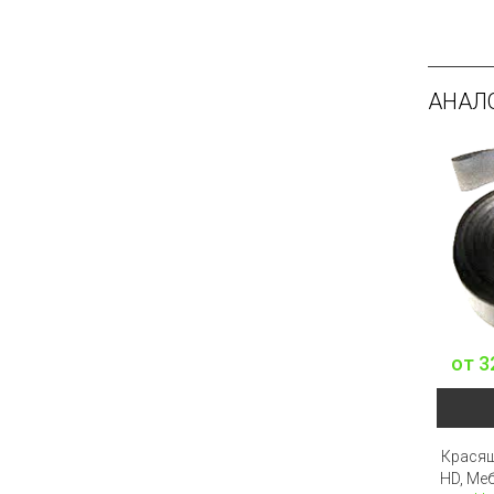
АНАЛ
от
3
Красящ
HD, Ме