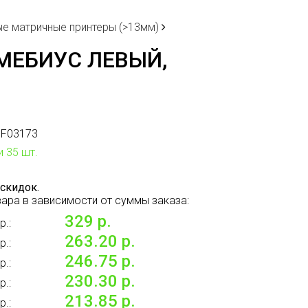
е матричные принтеры (>13мм)
МЕБИУС ЛЕВЫЙ,
F03173
и 35 шт.
скидок.
ара в зависимости от суммы заказа:
329 р.
р.:
263.20 р.
р.:
246.75 р.
р.:
230.30 р.
р.:
213.85 р.
р.: