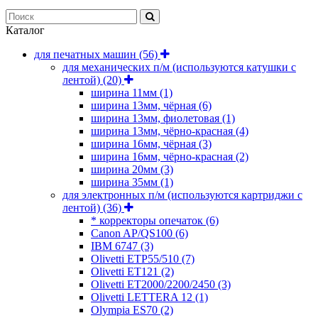
Каталог
для печатных машин
(56)
для механических п/м (используются катушки с
лентой)
(20)
ширина 11мм
(1)
ширина 13мм, чёрная
(6)
ширина 13мм, фиолетовая
(1)
ширина 13мм, чёрно-красная
(4)
ширина 16мм, чёрная
(3)
ширина 16мм, чёрно-красная
(2)
ширина 20мм
(3)
ширина 35мм
(1)
для электронных п/м (используются картриджи с
лентой)
(36)
* корректоры опечаток
(6)
Canon AP/QS100
(6)
IBM 6747
(3)
Olivetti ETP55/510
(7)
Olivetti ET121
(2)
Olivetti ET2000/2200/2450
(3)
Olivetti LETTERA 12
(1)
Olympia ES70
(2)