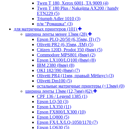
Twen T 180, Xerox 6001, TA 9009
(4)
Twen T 180 Plus / Nakajima AX200 / handy
ETN229
(5)
Triumph Adler 1010
(3)
п/м "Ромашка"
(3)
для матричных принтеров
(101)
ширина ленты менее 13мм
(28)
Epson PLQ-20/50 (6,35мм, П)
(7)
Olivetti PR2 (6,35мм, ЛМ)
(5)
Citizen 120D, Prodot 350 (8мм)
(5)
Commodore MPS801 (8мм)
(2)
Epson LX100/LQ100 (8мм)
(8)
IBM 2380 (8мм)
(8)
OKI 182/390 (8мм)
(7)
Olivetti PR4 (11мм, правый Мёбиус)
(3)
Olivetti Dm100
(5)
остальные матричные принтеры (<13мм)
(0)
ширина ленты 13мм (12,7мм)
(62)
CPF 136 / Legend 1385
(1)
Epson LQ-50
(3)
Epson LX350
(11)
Epson FX800/LX300
(10)
Epson LQ800
(5)
Epson FX/LX/LQ-1050/1170
(7)
Epson LQ630
(5)