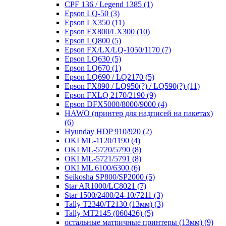
CPF 136 / Legend 1385
(1)
Epson LQ-50
(3)
Epson LX350
(11)
Epson FX800/LX300
(10)
Epson LQ800
(5)
Epson FX/LX/LQ-1050/1170
(7)
Epson LQ630
(5)
Epson LQ670
(1)
Epson LQ690 / LQ2170
(5)
Epson FX890 / LQ950(?) / LQ590(?)
(11)
Epson FXLQ 2170/2190
(9)
Epson DFX5000/8000/9000
(4)
HAWO (принтер для надписей на пакетах)
(6)
Hyunday HDP 910/920
(2)
OKI ML-1120/1190
(4)
OKI ML-5720/5790
(8)
OKI ML-5721/5791
(8)
OKI ML 6100/6300
(6)
Seikosha SP800/SP2000
(5)
Star AR1000/LC8021
(7)
Star 1500/2400/24-10/7211
(3)
Tally T2340/T2130 (13мм)
(3)
Tally MT2145 (060426)
(5)
остальные матричные принтеры (13мм)
(9)