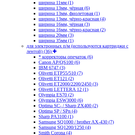
ширина 11мм
(1)
ширина 13мм, чёрная
(6)
ширина 13мм, фиолетовая
(1)
ширина 13мм, чёрно-красная
(4)
ширина 16мм, чёрная
(3)
ширина 16мм, чёрно-красная
(2)
ширина 20мм
(3)
ширина 35мм
(1)
для электронных п/м (используются картриджи с
лентой)
(36)
* корректоры опечаток
(6)
Canon AP/QS100
(6)
IBM 6747
(3)
Olivetti ETP55/510
(7)
Olivetti ET121
(2)
Olivetti ET2000/2200/2450
(3)
Olivetti LETTERA 12
(1)
Olympia ES70
(2)
Olympia ESW3000
(6)
Optima SC- / Sharp ZX400
(2)
Optima SP / SPn
(4)
Sharp PA3100
(1)
Samsung SQ1000 / brother AX-430
(7)
Samsung SQ1200/1250
(4)
Smith Corona
(4)