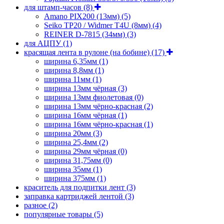
для штамп-часов
(8)
Amano PIX200 (13мм)
(5)
Seiko TP20 / Widmer T4U (8мм)
(4)
REINER D-7815 (34мм)
(3)
для АЦПУ
(1)
красящая лента в рулоне (на бобине)
(17)
ширина 6,35мм
(1)
ширина 8,8мм
(1)
ширина 11мм
(1)
ширина 13мм чёрная
(3)
ширина 13мм фиолетовая
(0)
ширина 13мм чёрно-красная
(2)
ширина 16мм чёрная
(1)
ширина 16мм чёрно-красная
(1)
ширина 20мм
(3)
ширина 25,4мм
(2)
ширина 29мм чёрная
(0)
ширина 31,75мм
(0)
ширина 35мм
(1)
ширина 375мм
(1)
краситель для подпитки лент
(3)
заправка картриджей лентой
(3)
разное
(2)
популярные товары
(5)