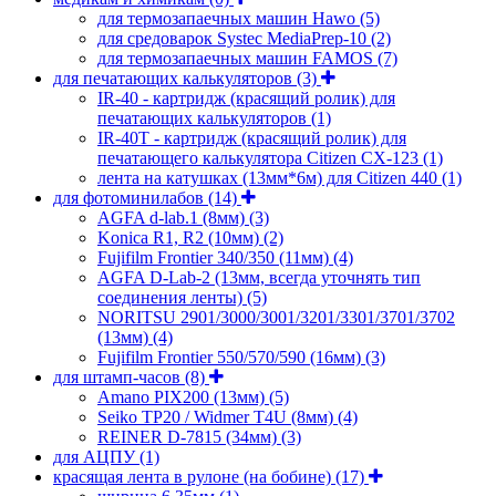
для термозапаечных машин Hawo
(5)
для средоварок Systec MediaPrep-10
(2)
для термозапаечных машин FAMOS
(7)
для печатающих калькуляторов
(3)
IR-40 - картридж (красящий ролик) для
печатающих калькуляторов
(1)
IR-40T - картридж (красящий ролик) для
печатающего калькулятора Citizen CX-123
(1)
лента на катушках (13мм*6м) для Citizen 440
(1)
для фотоминилабов
(14)
AGFA d-lab.1 (8мм)
(3)
Konica R1, R2 (10мм)
(2)
Fujifilm Frontier 340/350 (11мм)
(4)
AGFA D-Lab-2 (13мм, всегда уточнять тип
соединения ленты)
(5)
NORITSU 2901/3000/3001/3201/3301/3701/3702
(13мм)
(4)
Fujifilm Frontier 550/570/590 (16мм)
(3)
для штамп-часов
(8)
Amano PIX200 (13мм)
(5)
Seiko TP20 / Widmer T4U (8мм)
(4)
REINER D-7815 (34мм)
(3)
для АЦПУ
(1)
красящая лента в рулоне (на бобине)
(17)