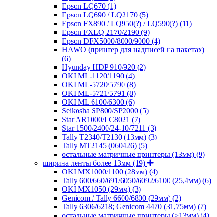
Epson LQ670
(1)
Epson LQ690 / LQ2170
(5)
Epson FX890 / LQ950(?) / LQ590(?)
(11)
Epson FXLQ 2170/2190
(9)
Epson DFX5000/8000/9000
(4)
HAWO (принтер для надписей на пакетах)
(6)
Hyunday HDP 910/920
(2)
OKI ML-1120/1190
(4)
OKI ML-5720/5790
(8)
OKI ML-5721/5791
(8)
OKI ML 6100/6300
(6)
Seikosha SP800/SP2000
(5)
Star AR1000/LC8021
(7)
Star 1500/2400/24-10/7211
(3)
Tally T2340/T2130 (13мм)
(3)
Tally MT2145 (060426)
(5)
остальные матричные принтеры (13мм)
(9)
ширина ленты более 13мм
(19)
OKI MX1000/1100 (28мм)
(4)
Tally 600/660/691/6050/6092/6100 (25,4мм)
(6)
OKI MX1050 (29мм)
(3)
Genicom / Tally 6600/6800 (29мм)
(2)
Tally 6306/6218; Genicom 4470 (31,75мм)
(7)
остальные матричные принтеры (>13мм)
(4)