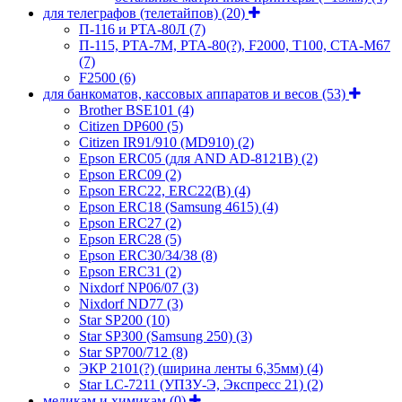
для телеграфов (телетайпов)
(20)
П-116 и РТА-80Л
(7)
П-115, РТА-7М, РТА-80(?), F2000, T100, СТА-М67
(7)
F2500
(6)
для банкоматов, кассовых аппаратов и весов
(53)
Brother BSE101
(4)
Citizen DP600
(5)
Citizen IR91/910 (MD910)
(2)
Epson ERC05 (для AND AD-8121B)
(2)
Epson ERC09
(2)
Epson ERC22, ERC22(B)
(4)
Epson ERC18 (Samsung 4615)
(4)
Epson ERC27
(2)
Epson ERC28
(5)
Epson ERC30/34/38
(8)
Epson ERC31
(2)
Nixdorf NP06/07
(3)
Nixdorf ND77
(3)
Star SP200
(10)
Star SP300 (Samsung 250)
(3)
Star SP700/712
(8)
ЭКР 2101(?) (ширина ленты 6,35мм)
(4)
Star LC-7211 (УПЗУ-Э, Экспресс 21)
(2)
медикам и химикам
(0)