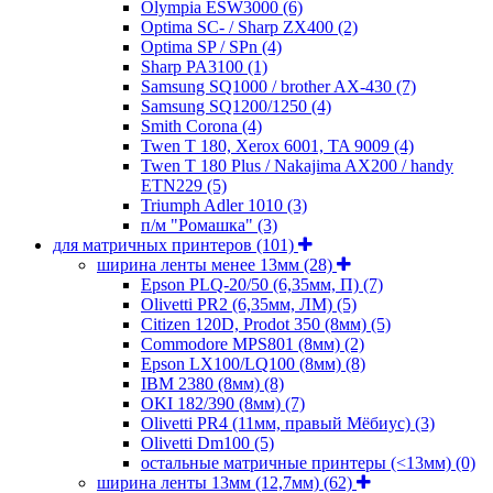
Olympia ESW3000
(6)
Optima SC- / Sharp ZX400
(2)
Optima SP / SPn
(4)
Sharp PA3100
(1)
Samsung SQ1000 / brother AX-430
(7)
Samsung SQ1200/1250
(4)
Smith Corona
(4)
Twen T 180, Xerox 6001, TA 9009
(4)
Twen T 180 Plus / Nakajima AX200 / handy
ETN229
(5)
Triumph Adler 1010
(3)
п/м "Ромашка"
(3)
для матричных принтеров
(101)
ширина ленты менее 13мм
(28)
Epson PLQ-20/50 (6,35мм, П)
(7)
Olivetti PR2 (6,35мм, ЛМ)
(5)
Citizen 120D, Prodot 350 (8мм)
(5)
Commodore MPS801 (8мм)
(2)
Epson LX100/LQ100 (8мм)
(8)
IBM 2380 (8мм)
(8)
OKI 182/390 (8мм)
(7)
Olivetti PR4 (11мм, правый Мёбиус)
(3)
Olivetti Dm100
(5)
остальные матричные принтеры (<13мм)
(0)
ширина ленты 13мм (12,7мм)
(62)