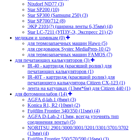
Nixdorf ND77
(3)
Star SP200
(10)
Star SP300 (Samsung 250)
(3)
Star SP700/712
(8)
ЭКР 2101(?) (ширина ленты 6,35мм)
(4)
Star LC-7211 (УПЗУ-Э, Экспресс 21)
(2)
медикам и химикам
(0)
для термозапаечных машин Hawo
(5)
для средоварок Systec MediaPrep-10
(2)
для термозапаечных машин FAMOS
(7)
для печатающих калькуляторов
(3)
IR-40 - картридж (красящий ролик) для
печатающих калькуляторов
(1)
IR-40T - картридж (красящий ролик) для
печатающего калькулятора Citizen CX-123
(1)
лента на катушках (13мм*6м) для Citizen 440
(1)
для фотоминилабов
(14)
AGFA d-lab.1 (8мм)
(3)
Konica R1, R2 (10мм)
(2)
Fujifilm Frontier 340/350 (11мм)
(4)
AGFA D-Lab-2 (13мм, всегда уточнять тип
соединения ленты)
(5)
NORITSU 2901/3000/3001/3201/3301/3701/3702
(13мм)
(4)
Fujifilm Frontier 550/570/590 (16мм)
(3)