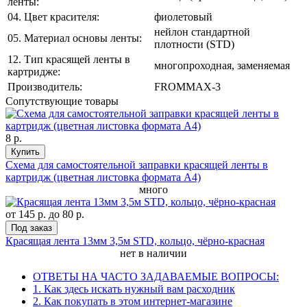
ленты:
04. Цвет красителя:
фиолетовый
нейлон стандартной
05. Материал основы ленты:
плотности (STD)
12. Тип красящей ленты в
многопроходная, заменяемая
картридже:
Производитель:
FROMMAX-3
Сопутствующие товары
8 р.
Купить
Схема для самостоятельной заправки красящей ленты в
картридж (цветная листовка формата А4)
много
от
145 р.
до
80 р.
Под заказ
Красящая лента 13мм 3,5м STD, кольцо, чёрно-красная
нет в наличии
ОТВЕТЫ НА ЧАСТО ЗАДАВАЕМЫЕ ВОПРОСЫ:
1. Как здесь искать нужный вам расходник
2. Как покупать в этом интернет-магазине