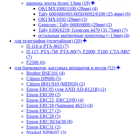
ширина ленты более 13мм
(19)
OKI MX1000/1100 (28мм)
(4)
Tally 600/660/691/6050/6092/6100 (25,4мм)
(6)
OKI MX1050 (29мм)
(3)
Genicom / Tally 6600/6800 (29мм)
(2)
Tally 6306/6218; Genicom 4470 (31,75мм)
(7)
остальные матричные принтеры (>13мм)
(4)
для телеграфов (телетайпов)
(20)
П-116 и РТА-80Л
(7)
П-115, РТА-7М, РТА-80(?), F2000, T100, СТА-М67
(7)
F2500
(6)
для банкоматов, кассовых аппаратов и весов
(53)
Brother BSE101
(4)
Citizen DP600
(5)
Citizen IR91/910 (MD910)
(2)
Epson ERC05 (для AND AD-8121B)
(2)
Epson ERC09
(2)
Epson ERC22, ERC22(B)
(4)
Epson ERC18 (Samsung 4615)
(4)
Epson ERC27
(2)
Epson ERC28
(5)
Epson ERC30/34/38
(8)
Epson ERC31
(2)
Nixdorf NP06/07
(3)