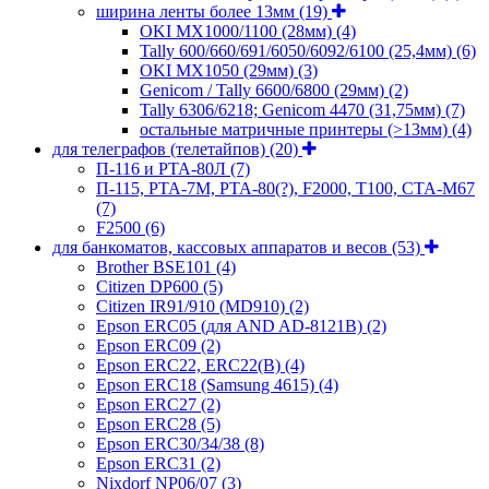
ширина ленты более 13мм
(19)
OKI MX1000/1100 (28мм)
(4)
Tally 600/660/691/6050/6092/6100 (25,4мм)
(6)
OKI MX1050 (29мм)
(3)
Genicom / Tally 6600/6800 (29мм)
(2)
Tally 6306/6218; Genicom 4470 (31,75мм)
(7)
остальные матричные принтеры (>13мм)
(4)
для телеграфов (телетайпов)
(20)
П-116 и РТА-80Л
(7)
П-115, РТА-7М, РТА-80(?), F2000, T100, СТА-М67
(7)
F2500
(6)
для банкоматов, кассовых аппаратов и весов
(53)
Brother BSE101
(4)
Citizen DP600
(5)
Citizen IR91/910 (MD910)
(2)
Epson ERC05 (для AND AD-8121B)
(2)
Epson ERC09
(2)
Epson ERC22, ERC22(B)
(4)
Epson ERC18 (Samsung 4615)
(4)
Epson ERC27
(2)
Epson ERC28
(5)
Epson ERC30/34/38
(8)
Epson ERC31
(2)
Nixdorf NP06/07
(3)