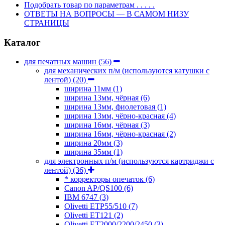
Подобрать товар по параметрам . . . . .
ОТВЕТЫ НА ВОПРОСЫ — В САМОМ НИЗУ
СТРАНИЦЫ
Каталог
для печатных машин
(56)
для механических п/м (используются катушки с
лентой)
(20)
ширина 11мм
(1)
ширина 13мм, чёрная
(6)
ширина 13мм, фиолетовая
(1)
ширина 13мм, чёрно-красная
(4)
ширина 16мм, чёрная
(3)
ширина 16мм, чёрно-красная
(2)
ширина 20мм
(3)
ширина 35мм
(1)
для электронных п/м (используются картриджи с
лентой)
(36)
* корректоры опечаток
(6)
Canon AP/QS100
(6)
IBM 6747
(3)
Olivetti ETP55/510
(7)
Olivetti ET121
(2)
Olivetti ET2000/2200/2450
(3)