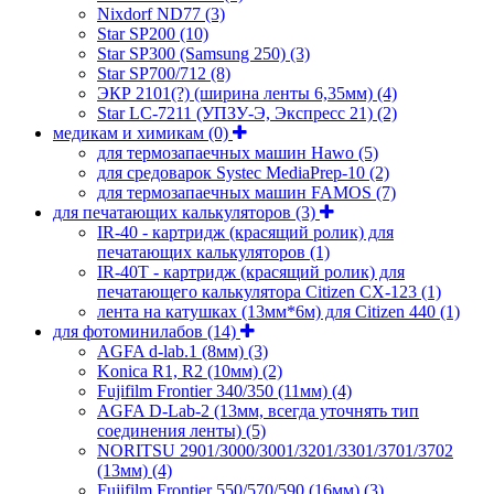
Nixdorf ND77
(3)
Star SP200
(10)
Star SP300 (Samsung 250)
(3)
Star SP700/712
(8)
ЭКР 2101(?) (ширина ленты 6,35мм)
(4)
Star LC-7211 (УПЗУ-Э, Экспресс 21)
(2)
медикам и химикам
(0)
для термозапаечных машин Hawo
(5)
для средоварок Systec MediaPrep-10
(2)
для термозапаечных машин FAMOS
(7)
для печатающих калькуляторов
(3)
IR-40 - картридж (красящий ролик) для
печатающих калькуляторов
(1)
IR-40T - картридж (красящий ролик) для
печатающего калькулятора Citizen CX-123
(1)
лента на катушках (13мм*6м) для Citizen 440
(1)
для фотоминилабов
(14)
AGFA d-lab.1 (8мм)
(3)
Konica R1, R2 (10мм)
(2)
Fujifilm Frontier 340/350 (11мм)
(4)
AGFA D-Lab-2 (13мм, всегда уточнять тип
соединения ленты)
(5)
NORITSU 2901/3000/3001/3201/3301/3701/3702
(13мм)
(4)
Fujifilm Frontier 550/570/590 (16мм)
(3)