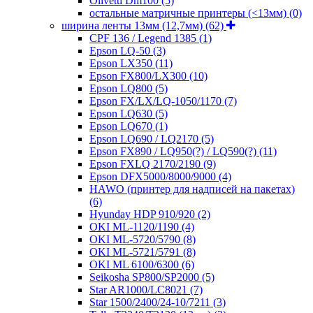
Olivetti Dm100
(5)
остальные матричные принтеры (<13мм)
(0)
ширина ленты 13мм (12,7мм)
(62)
CPF 136 / Legend 1385
(1)
Epson LQ-50
(3)
Epson LX350
(11)
Epson FX800/LX300
(10)
Epson LQ800
(5)
Epson FX/LX/LQ-1050/1170
(7)
Epson LQ630
(5)
Epson LQ670
(1)
Epson LQ690 / LQ2170
(5)
Epson FX890 / LQ950(?) / LQ590(?)
(11)
Epson FXLQ 2170/2190
(9)
Epson DFX5000/8000/9000
(4)
HAWO (принтер для надписей на пакетах)
(6)
Hyunday HDP 910/920
(2)
OKI ML-1120/1190
(4)
OKI ML-5720/5790
(8)
OKI ML-5721/5791
(8)
OKI ML 6100/6300
(6)
Seikosha SP800/SP2000
(5)
Star AR1000/LC8021
(7)
Star 1500/2400/24-10/7211
(3)