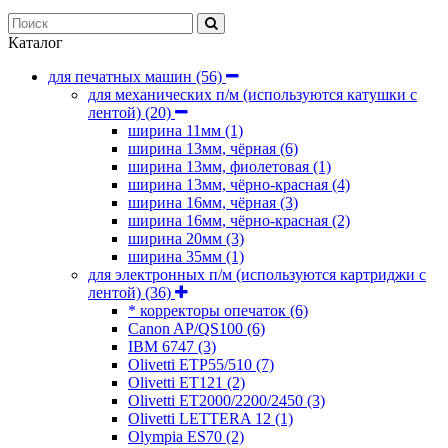
Каталог
для печатных машин
(56)
для механических п/м (используются катушки с
лентой)
(20)
ширина 11мм
(1)
ширина 13мм, чёрная
(6)
ширина 13мм, фиолетовая
(1)
ширина 13мм, чёрно-красная
(4)
ширина 16мм, чёрная
(3)
ширина 16мм, чёрно-красная
(2)
ширина 20мм
(3)
ширина 35мм
(1)
для электронных п/м (используются картриджи с
лентой)
(36)
* корректоры опечаток
(6)
Canon AP/QS100
(6)
IBM 6747
(3)
Olivetti ETP55/510
(7)
Olivetti ET121
(2)
Olivetti ET2000/2200/2450
(3)
Olivetti LETTERA 12
(1)
Olympia ES70
(2)