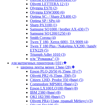
Olivetti LETTERA 12
(1)
Olympia ES70
(2)
Olympia ESW3000
(6)
Optima SC- / Sharp ZX400
(2)
Optima SP / SPn
(4)
Sharp PA3100
(1)
Samsung SQ1000 / brother AX-430
(7)
Samsung SQ1200/1250
(4)
Smith Corona
(4)
Twen T 180, Xerox 6001, TA 9009
(4)
Twen T 180 Plus / Nakajima AX200 / handy
ETN229
(5)
Triumph Adler 1010
(3)
п/м "Ромашка"
(3)
для матричных принтеров
(101)
ширина ленты менее 13мм
(28)
Epson PLQ-20/50 (6,35мм, П)
(7)
Olivetti PR2 (6,35мм, ЛМ)
(5)
Citizen 120D, Prodot 350 (8мм)
(5)
Commodore MPS801 (8мм)
(2)
Epson LX100/LQ100 (8мм)
(8)
IBM 2380 (8мм)
(8)
OKI 182/390 (8мм)
(7)
Olivetti PR4 (11мм, правый Мёбиус)
(3)