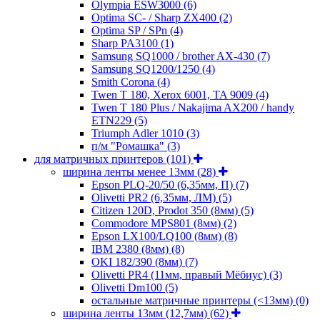
Olympia ESW3000
(6)
Optima SC- / Sharp ZX400
(2)
Optima SP / SPn
(4)
Sharp PA3100
(1)
Samsung SQ1000 / brother AX-430
(7)
Samsung SQ1200/1250
(4)
Smith Corona
(4)
Twen T 180, Xerox 6001, TA 9009
(4)
Twen T 180 Plus / Nakajima AX200 / handy
ETN229
(5)
Triumph Adler 1010
(3)
п/м "Ромашка"
(3)
для матричных принтеров
(101)
ширина ленты менее 13мм
(28)
Epson PLQ-20/50 (6,35мм, П)
(7)
Olivetti PR2 (6,35мм, ЛМ)
(5)
Citizen 120D, Prodot 350 (8мм)
(5)
Commodore MPS801 (8мм)
(2)
Epson LX100/LQ100 (8мм)
(8)
IBM 2380 (8мм)
(8)
OKI 182/390 (8мм)
(7)
Olivetti PR4 (11мм, правый Мёбиус)
(3)
Olivetti Dm100
(5)
остальные матричные принтеры (<13мм)
(0)
ширина ленты 13мм (12,7мм)
(62)