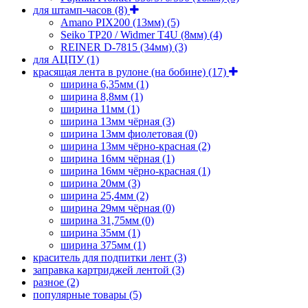
для штамп-часов
(8)
Amano PIX200 (13мм)
(5)
Seiko TP20 / Widmer T4U (8мм)
(4)
REINER D-7815 (34мм)
(3)
для АЦПУ
(1)
красящая лента в рулоне (на бобине)
(17)
ширина 6,35мм
(1)
ширина 8,8мм
(1)
ширина 11мм
(1)
ширина 13мм чёрная
(3)
ширина 13мм фиолетовая
(0)
ширина 13мм чёрно-красная
(2)
ширина 16мм чёрная
(1)
ширина 16мм чёрно-красная
(1)
ширина 20мм
(3)
ширина 25,4мм
(2)
ширина 29мм чёрная
(0)
ширина 31,75мм
(0)
ширина 35мм
(1)
ширина 375мм
(1)
краситель для подпитки лент
(3)
заправка картриджей лентой
(3)
разное
(2)
популярные товары
(5)