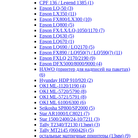
CPF 136 / Legend 1385
(1)
Epson LQ-50
(3)
Epson LX350
(11)
Epson FX800/LX300
(10)
Epson LQ800
(5)
Epson FX/LX/LQ-1050/1170
(7)
Epson LQ630
(5)
Epson LQ670
(1)
Epson LQ690 / LQ2170
(5)
Epson FX890 / LQ950(?) / LQ590(?)
(11)
Epson FXLQ 2170/2190
(9)
Epson DFX5000/8000/9000
(4)
HAWO (принтер для надписей на пакетах)
(6)
Hyunday HDP 910/920
(2)
OKI ML-1120/1190
(4)
OKI ML-5720/5790
(8)
OKI ML-5721/5791
(8)
OKI ML 6100/6300
(6)
Seikosha SP800/SP2000
(5)
Star AR1000/LC8021
(7)
Star 1500/2400/24-10/7211
(3)
Tally T2340/T2130 (13мм)
(3)
Tally MT2145 (060426)
(5)
остальные матричные принтеры (13мм)
(9)