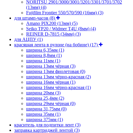
NORITSU 2901/3000/3001/3201/3301/3701/3702
(13мм)
(4)
Fujifilm Frontier 550/570/590 (16мм)
(3)
для штамп-часов
(8)
Amano PIX200 (13мм)
(5)
Seiko TP20 / Widmer T4U (8мм)
(4)
REINER D-7815 (34мм)
(3)
для АЦПУ
(1)
красящая лента в рулоне (на бобине)
(17)
ширина 6,35мм
(1)
ширина 8,8мм
(1)
ширина 11мм
(1)
ширина 13мм чёрная
(3)
ширина 13мм фиолетовая
(0)
ширина 13мм чёрно-красная
(2)
ширина 16мм чёрная
(1)
ширина 16мм чёрно-красная
(1)
ширина 20мм
(3)
ширина 25,4мм
(2)
ширина 29мм чёрная
(0)
ширина 31,75мм
(0)
ширина 35мм
(1)
ширина 375мм
(1)
краситель для подпитки лент
(3)
заправка картриджей лентой
(3)