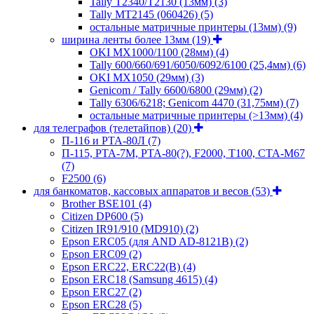
Tally T2340/T2130 (13мм)
(3)
Tally MT2145 (060426)
(5)
остальные матричные принтеры (13мм)
(9)
ширина ленты более 13мм
(19)
OKI MX1000/1100 (28мм)
(4)
Tally 600/660/691/6050/6092/6100 (25,4мм)
(6)
OKI MX1050 (29мм)
(3)
Genicom / Tally 6600/6800 (29мм)
(2)
Tally 6306/6218; Genicom 4470 (31,75мм)
(7)
остальные матричные принтеры (>13мм)
(4)
для телеграфов (телетайпов)
(20)
П-116 и РТА-80Л
(7)
П-115, РТА-7М, РТА-80(?), F2000, T100, СТА-М67
(7)
F2500
(6)
для банкоматов, кассовых аппаратов и весов
(53)
Brother BSE101
(4)
Citizen DP600
(5)
Citizen IR91/910 (MD910)
(2)
Epson ERC05 (для AND AD-8121B)
(2)
Epson ERC09
(2)
Epson ERC22, ERC22(B)
(4)
Epson ERC18 (Samsung 4615)
(4)
Epson ERC27
(2)
Epson ERC28
(5)