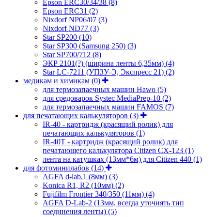
Epson ERC30/34/38
(8)
Epson ERC31
(2)
Nixdorf NP06/07
(3)
Nixdorf ND77
(3)
Star SP200
(10)
Star SP300 (Samsung 250)
(3)
Star SP700/712
(8)
ЭКР 2101(?) (ширина ленты 6,35мм)
(4)
Star LC-7211 (УПЗУ-Э, Экспресс 21)
(2)
медикам и химикам
(0)
для термозапаечных машин Hawo
(5)
для средоварок Systec MediaPrep-10
(2)
для термозапаечных машин FAMOS
(7)
для печатающих калькуляторов
(3)
IR-40 - картридж (красящий ролик) для
печатающих калькуляторов
(1)
IR-40T - картридж (красящий ролик) для
печатающего калькулятора Citizen CX-123
(1)
лента на катушках (13мм*6м) для Citizen 440
(1)
для фотоминилабов
(14)
AGFA d-lab.1 (8мм)
(3)
Konica R1, R2 (10мм)
(2)
Fujifilm Frontier 340/350 (11мм)
(4)
AGFA D-Lab-2 (13мм, всегда уточнять тип
соединения ленты)
(5)