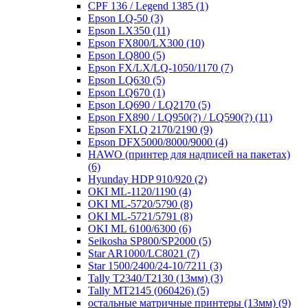
CPF 136 / Legend 1385
(1)
Epson LQ-50
(3)
Epson LX350
(11)
Epson FX800/LX300
(10)
Epson LQ800
(5)
Epson FX/LX/LQ-1050/1170
(7)
Epson LQ630
(5)
Epson LQ670
(1)
Epson LQ690 / LQ2170
(5)
Epson FX890 / LQ950(?) / LQ590(?)
(11)
Epson FXLQ 2170/2190
(9)
Epson DFX5000/8000/9000
(4)
HAWO (принтер для надписей на пакетах)
(6)
Hyunday HDP 910/920
(2)
OKI ML-1120/1190
(4)
OKI ML-5720/5790
(8)
OKI ML-5721/5791
(8)
OKI ML 6100/6300
(6)
Seikosha SP800/SP2000
(5)
Star AR1000/LC8021
(7)
Star 1500/2400/24-10/7211
(3)
Tally T2340/T2130 (13мм)
(3)
Tally MT2145 (060426)
(5)
остальные матричные принтеры (13мм)
(9)