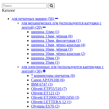
Каталог
для печатных машин
(56)
для механических п/м (используются катушки с
лентой)
(20)
ширина 11мм
(1)
ширина 13мм, чёрная
(6)
ширина 13мм, фиолетовая
(1)
ширина 13мм, чёрно-красная
(4)
ширина 16мм, чёрная
(3)
ширина 16мм, чёрно-красная
(2)
ширина 20мм
(3)
ширина 35мм
(1)
для электронных п/м (используются картриджи с
лентой)
(36)
* корректоры опечаток
(6)
Canon AP/QS100
(6)
IBM 6747
(3)
Olivetti ETP55/510
(7)
Olivetti ET121
(2)
Olivetti ET2000/2200/2450
(3)
Olivetti LETTERA 12
(1)
Olympia ES70
(2)