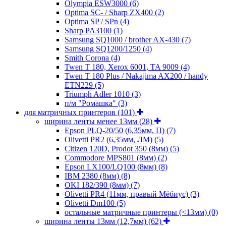
Olympia ESW3000
(6)
Optima SC- / Sharp ZX400
(2)
Optima SP / SPn
(4)
Sharp PA3100
(1)
Samsung SQ1000 / brother AX-430
(7)
Samsung SQ1200/1250
(4)
Smith Corona
(4)
Twen T 180, Xerox 6001, TA 9009
(4)
Twen T 180 Plus / Nakajima AX200 / handy
ETN229
(5)
Triumph Adler 1010
(3)
п/м "Ромашка"
(3)
для матричных принтеров
(101)
ширина ленты менее 13мм
(28)
Epson PLQ-20/50 (6,35мм, П)
(7)
Olivetti PR2 (6,35мм, ЛМ)
(5)
Citizen 120D, Prodot 350 (8мм)
(5)
Commodore MPS801 (8мм)
(2)
Epson LX100/LQ100 (8мм)
(8)
IBM 2380 (8мм)
(8)
OKI 182/390 (8мм)
(7)
Olivetti PR4 (11мм, правый Мёбиус)
(3)
Olivetti Dm100
(5)
остальные матричные принтеры (<13мм)
(0)
ширина ленты 13мм (12,7мм)
(62)