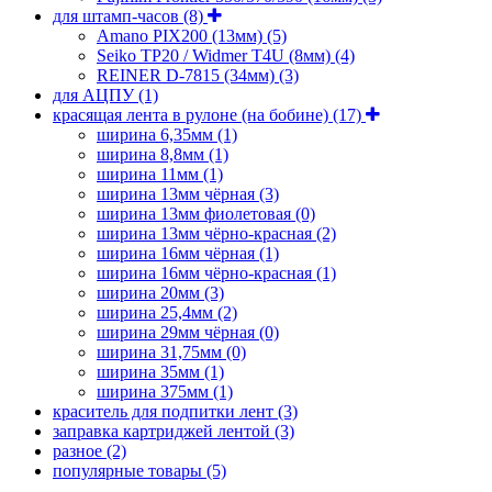
для штамп-часов
(8)
Amano PIX200 (13мм)
(5)
Seiko TP20 / Widmer T4U (8мм)
(4)
REINER D-7815 (34мм)
(3)
для АЦПУ
(1)
красящая лента в рулоне (на бобине)
(17)
ширина 6,35мм
(1)
ширина 8,8мм
(1)
ширина 11мм
(1)
ширина 13мм чёрная
(3)
ширина 13мм фиолетовая
(0)
ширина 13мм чёрно-красная
(2)
ширина 16мм чёрная
(1)
ширина 16мм чёрно-красная
(1)
ширина 20мм
(3)
ширина 25,4мм
(2)
ширина 29мм чёрная
(0)
ширина 31,75мм
(0)
ширина 35мм
(1)
ширина 375мм
(1)
краситель для подпитки лент
(3)
заправка картриджей лентой
(3)
разное
(2)
популярные товары
(5)