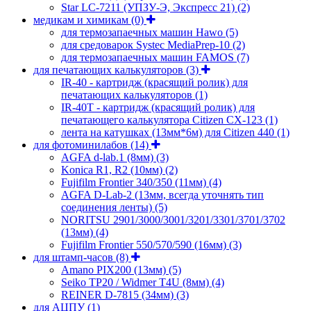
Star LC-7211 (УПЗУ-Э, Экспресс 21)
(2)
медикам и химикам
(0)
для термозапаечных машин Hawo
(5)
для средоварок Systec MediaPrep-10
(2)
для термозапаечных машин FAMOS
(7)
для печатающих калькуляторов
(3)
IR-40 - картридж (красящий ролик) для
печатающих калькуляторов
(1)
IR-40T - картридж (красящий ролик) для
печатающего калькулятора Citizen CX-123
(1)
лента на катушках (13мм*6м) для Citizen 440
(1)
для фотоминилабов
(14)
AGFA d-lab.1 (8мм)
(3)
Konica R1, R2 (10мм)
(2)
Fujifilm Frontier 340/350 (11мм)
(4)
AGFA D-Lab-2 (13мм, всегда уточнять тип
соединения ленты)
(5)
NORITSU 2901/3000/3001/3201/3301/3701/3702
(13мм)
(4)
Fujifilm Frontier 550/570/590 (16мм)
(3)
для штамп-часов
(8)
Amano PIX200 (13мм)
(5)
Seiko TP20 / Widmer T4U (8мм)
(4)
REINER D-7815 (34мм)
(3)
для АЦПУ
(1)