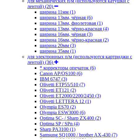
для механических п/м (используются катушки с
лентой)
(20)
ширина 11мм
(1)
ширина 13мм, чёрная
(6)
ширина 13мм, фиолетовая
(1)
ширина 13мм, чёрно-красная
(4)
ширина 16мм, чёрная
(3)
ширина 16мм, чёрно-красная
(2)
ширина 20мм
(3)
ширина 35мм
(1)
для электронных п/м (используются картриджи с
лентой)
(36)
* корректоры опечаток
(6)
Canon AP/QS100
(6)
IBM 6747
(3)
Olivetti ETP55/510
(7)
Olivetti ET121
(2)
Olivetti ET2000/2200/2450
(3)
Olivetti LETTERA 12
(1)
Olympia ES70
(2)
Olympia ESW3000
(6)
Optima SC- / Sharp ZX400
(2)
Optima SP / SPn
(4)
Sharp PA3100
(1)
Samsung SQ1000 / brother AX-430
(7)