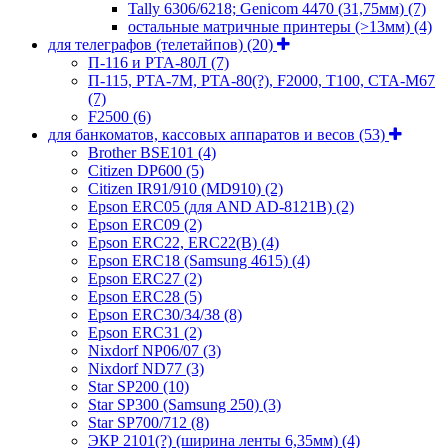
Tally 6306/6218; Genicom 4470 (31,75мм)
(7)
остальные матричные принтеры (>13мм)
(4)
для телеграфов (телетайпов)
(20)
П-116 и РТА-80Л
(7)
П-115, РТА-7М, РТА-80(?), F2000, T100, СТА-М67
(7)
F2500
(6)
для банкоматов, кассовых аппаратов и весов
(53)
Brother BSE101
(4)
Citizen DP600
(5)
Citizen IR91/910 (MD910)
(2)
Epson ERC05 (для AND AD-8121B)
(2)
Epson ERC09
(2)
Epson ERC22, ERC22(B)
(4)
Epson ERC18 (Samsung 4615)
(4)
Epson ERC27
(2)
Epson ERC28
(5)
Epson ERC30/34/38
(8)
Epson ERC31
(2)
Nixdorf NP06/07
(3)
Nixdorf ND77
(3)
Star SP200
(10)
Star SP300 (Samsung 250)
(3)
Star SP700/712
(8)
ЭКР 2101(?) (ширина ленты 6,35мм)
(4)