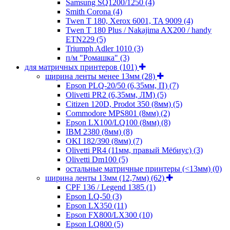
Samsung SQ1200/1250
(4)
Smith Corona
(4)
Twen T 180, Xerox 6001, TA 9009
(4)
Twen T 180 Plus / Nakajima AX200 / handy
ETN229
(5)
Triumph Adler 1010
(3)
п/м "Ромашка"
(3)
для матричных принтеров
(101)
ширина ленты менее 13мм
(28)
Epson PLQ-20/50 (6,35мм, П)
(7)
Olivetti PR2 (6,35мм, ЛМ)
(5)
Citizen 120D, Prodot 350 (8мм)
(5)
Commodore MPS801 (8мм)
(2)
Epson LX100/LQ100 (8мм)
(8)
IBM 2380 (8мм)
(8)
OKI 182/390 (8мм)
(7)
Olivetti PR4 (11мм, правый Мёбиус)
(3)
Olivetti Dm100
(5)
остальные матричные принтеры (<13мм)
(0)
ширина ленты 13мм (12,7мм)
(62)
CPF 136 / Legend 1385
(1)
Epson LQ-50
(3)
Epson LX350
(11)
Epson FX800/LX300
(10)
Epson LQ800
(5)