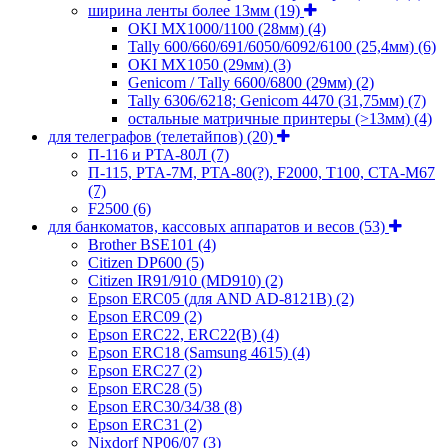
ширина ленты более 13мм
(19)
OKI MX1000/1100 (28мм)
(4)
Tally 600/660/691/6050/6092/6100 (25,4мм)
(6)
OKI MX1050 (29мм)
(3)
Genicom / Tally 6600/6800 (29мм)
(2)
Tally 6306/6218; Genicom 4470 (31,75мм)
(7)
остальные матричные принтеры (>13мм)
(4)
для телеграфов (телетайпов)
(20)
П-116 и РТА-80Л
(7)
П-115, РТА-7М, РТА-80(?), F2000, T100, СТА-М67
(7)
F2500
(6)
для банкоматов, кассовых аппаратов и весов
(53)
Brother BSE101
(4)
Citizen DP600
(5)
Citizen IR91/910 (MD910)
(2)
Epson ERC05 (для AND AD-8121B)
(2)
Epson ERC09
(2)
Epson ERC22, ERC22(B)
(4)
Epson ERC18 (Samsung 4615)
(4)
Epson ERC27
(2)
Epson ERC28
(5)
Epson ERC30/34/38
(8)
Epson ERC31
(2)
Nixdorf NP06/07
(3)