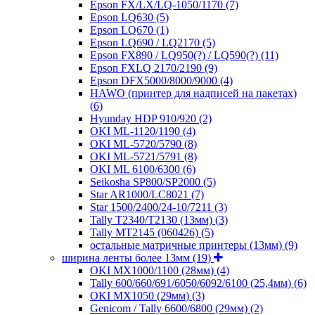
Epson FX/LX/LQ-1050/1170
(7)
Epson LQ630
(5)
Epson LQ670
(1)
Epson LQ690 / LQ2170
(5)
Epson FX890 / LQ950(?) / LQ590(?)
(11)
Epson FXLQ 2170/2190
(9)
Epson DFX5000/8000/9000
(4)
HAWO (принтер для надписей на пакетах)
(6)
Hyunday HDP 910/920
(2)
OKI ML-1120/1190
(4)
OKI ML-5720/5790
(8)
OKI ML-5721/5791
(8)
OKI ML 6100/6300
(6)
Seikosha SP800/SP2000
(5)
Star AR1000/LC8021
(7)
Star 1500/2400/24-10/7211
(3)
Tally T2340/T2130 (13мм)
(3)
Tally MT2145 (060426)
(5)
остальные матричные принтеры (13мм)
(9)
ширина ленты более 13мм
(19)
OKI MX1000/1100 (28мм)
(4)
Tally 600/660/691/6050/6092/6100 (25,4мм)
(6)
OKI MX1050 (29мм)
(3)
Genicom / Tally 6600/6800 (29мм)
(2)