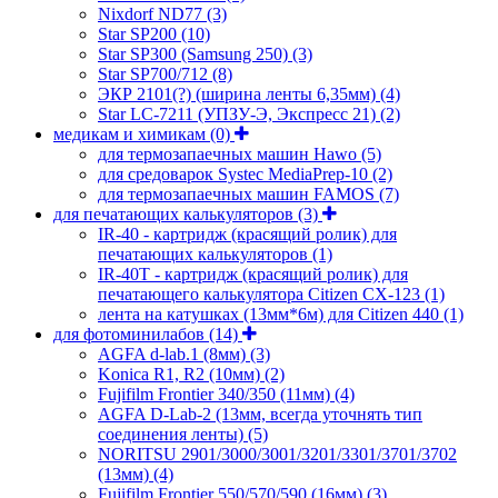
Nixdorf ND77
(3)
Star SP200
(10)
Star SP300 (Samsung 250)
(3)
Star SP700/712
(8)
ЭКР 2101(?) (ширина ленты 6,35мм)
(4)
Star LC-7211 (УПЗУ-Э, Экспресс 21)
(2)
медикам и химикам
(0)
для термозапаечных машин Hawo
(5)
для средоварок Systec MediaPrep-10
(2)
для термозапаечных машин FAMOS
(7)
для печатающих калькуляторов
(3)
IR-40 - картридж (красящий ролик) для
печатающих калькуляторов
(1)
IR-40T - картридж (красящий ролик) для
печатающего калькулятора Citizen CX-123
(1)
лента на катушках (13мм*6м) для Citizen 440
(1)
для фотоминилабов
(14)
AGFA d-lab.1 (8мм)
(3)
Konica R1, R2 (10мм)
(2)
Fujifilm Frontier 340/350 (11мм)
(4)
AGFA D-Lab-2 (13мм, всегда уточнять тип
соединения ленты)
(5)
NORITSU 2901/3000/3001/3201/3301/3701/3702
(13мм)
(4)
Fujifilm Frontier 550/570/590 (16мм)
(3)