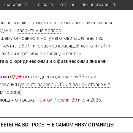
ЧАСЫ РАБОТЫ
КОНТАКТЫ
ОТЗЫВЫ
ЛИЧНЫЙ КАБИНЕТ
 вы не нашли в этом интернет-магазине нужный вам
одник —
задайте мне вопрос
.
ашему описанию я могу изготовить для вас под
з почти любой типоразмер красящей ленты и найти
и любой картридж с красящей лентой.
таю с юридическими и с физическими лицами.
авка
СДЭК
ом
: ежедневно, кроме субботы и
ресенья (
узнайте адреса СДЭК в вашей стране и в
м городе
).
ующая отправка
Почтой России
: 29 июля 2026.
ТВЕТЫ НА ВОПРОСЫ — В САМОМ НИЗУ СТРАНИЦЫ