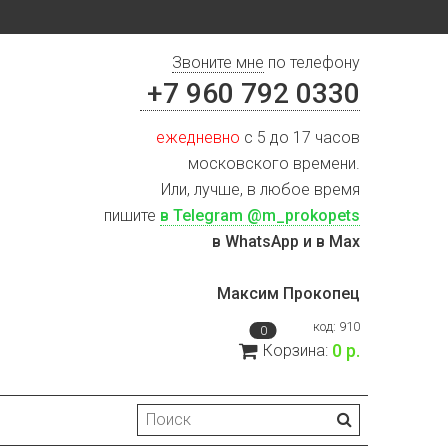
Звоните мне
по телефону
+7 960 792 0330
ежедневно
с 5 до 17 часов
московского времени.
Или, лучше, в любое время
пишите
в Telegram @m_prokopets
в WhatsApp и в Max
Максим Прокопец
код:
910
0
0 р.
Корзина: