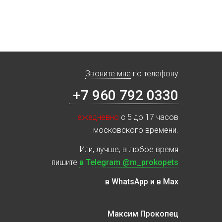
Звоните мне
по телефону
+7 960 792 0330
ежедневно
с 5 до 17 часов
московского времени.
Или, лучше, в любое время
пишите
в Telegram @m_prokopets
в WhatsApp и в Max
Максим Прокопец