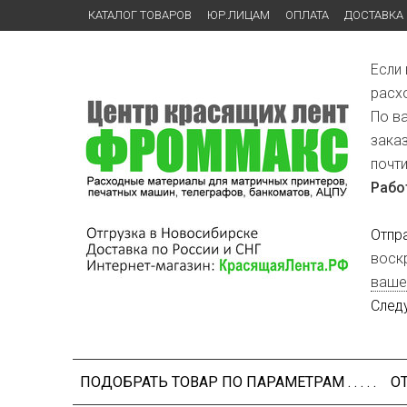
КАТАЛОГ ТОВАРОВ
ЮР.ЛИЦАМ
ОПЛАТА
ДОСТАВКА
Если
расх
По в
зака
почт
Рабо
Отпр
воск
ваше
След
ПОДОБРАТЬ ТОВАР ПО ПАРАМЕТРАМ . . . . .
О