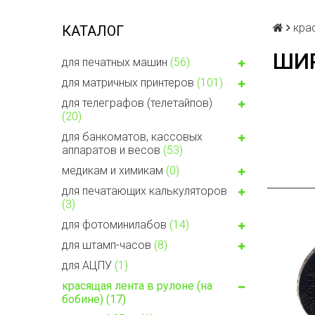
кра
КАТАЛОГ
ШИ
для печатных машин
(56)
для матричных принтеров
(101)
для телеграфов (телетайпов)
(20)
для банкоматов, кассовых
аппаратов и весов
(53)
медикам и химикам
(0)
для печатающих калькуляторов
(3)
для фотоминилабов
(14)
для штамп-часов
(8)
для АЦПУ
(1)
красящая лента в рулоне (на
бобине)
(17)