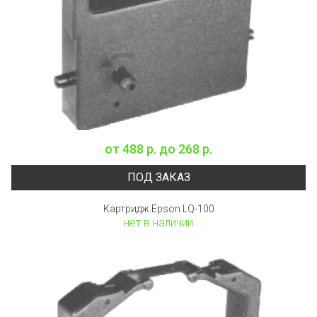
от
488 р.
до
268 р.
ПОД ЗАКАЗ
Картридж Epson LQ-100
нет в наличии