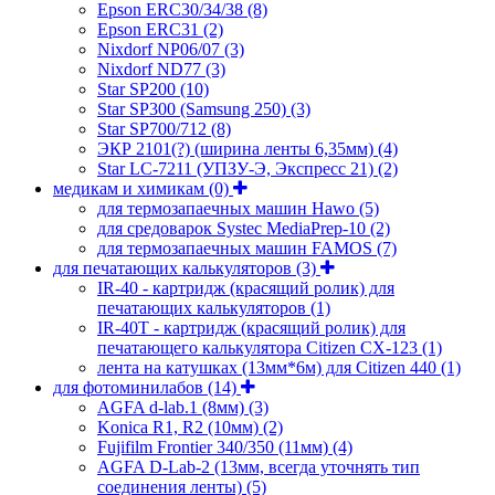
Epson ERC30/34/38
(8)
Epson ERC31
(2)
Nixdorf NP06/07
(3)
Nixdorf ND77
(3)
Star SP200
(10)
Star SP300 (Samsung 250)
(3)
Star SP700/712
(8)
ЭКР 2101(?) (ширина ленты 6,35мм)
(4)
Star LC-7211 (УПЗУ-Э, Экспресс 21)
(2)
медикам и химикам
(0)
для термозапаечных машин Hawo
(5)
для средоварок Systec MediaPrep-10
(2)
для термозапаечных машин FAMOS
(7)
для печатающих калькуляторов
(3)
IR-40 - картридж (красящий ролик) для
печатающих калькуляторов
(1)
IR-40T - картридж (красящий ролик) для
печатающего калькулятора Citizen CX-123
(1)
лента на катушках (13мм*6м) для Citizen 440
(1)
для фотоминилабов
(14)
AGFA d-lab.1 (8мм)
(3)
Konica R1, R2 (10мм)
(2)
Fujifilm Frontier 340/350 (11мм)
(4)
AGFA D-Lab-2 (13мм, всегда уточнять тип
соединения ленты)
(5)