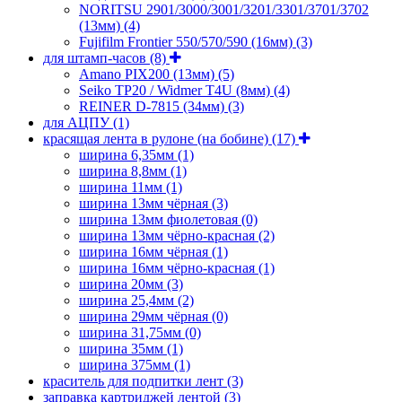
NORITSU 2901/3000/3001/3201/3301/3701/3702
(13мм)
(4)
Fujifilm Frontier 550/570/590 (16мм)
(3)
для штамп-часов
(8)
Amano PIX200 (13мм)
(5)
Seiko TP20 / Widmer T4U (8мм)
(4)
REINER D-7815 (34мм)
(3)
для АЦПУ
(1)
красящая лента в рулоне (на бобине)
(17)
ширина 6,35мм
(1)
ширина 8,8мм
(1)
ширина 11мм
(1)
ширина 13мм чёрная
(3)
ширина 13мм фиолетовая
(0)
ширина 13мм чёрно-красная
(2)
ширина 16мм чёрная
(1)
ширина 16мм чёрно-красная
(1)
ширина 20мм
(3)
ширина 25,4мм
(2)
ширина 29мм чёрная
(0)
ширина 31,75мм
(0)
ширина 35мм
(1)
ширина 375мм
(1)
краситель для подпитки лент
(3)
заправка картриджей лентой
(3)