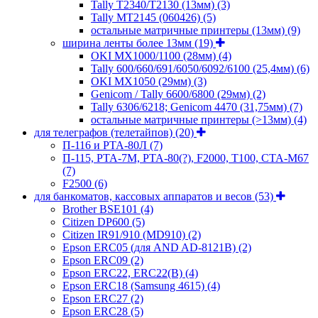
Tally T2340/T2130 (13мм)
(3)
Tally MT2145 (060426)
(5)
остальные матричные принтеры (13мм)
(9)
ширина ленты более 13мм
(19)
OKI MX1000/1100 (28мм)
(4)
Tally 600/660/691/6050/6092/6100 (25,4мм)
(6)
OKI MX1050 (29мм)
(3)
Genicom / Tally 6600/6800 (29мм)
(2)
Tally 6306/6218; Genicom 4470 (31,75мм)
(7)
остальные матричные принтеры (>13мм)
(4)
для телеграфов (телетайпов)
(20)
П-116 и РТА-80Л
(7)
П-115, РТА-7М, РТА-80(?), F2000, T100, СТА-М67
(7)
F2500
(6)
для банкоматов, кассовых аппаратов и весов
(53)
Brother BSE101
(4)
Citizen DP600
(5)
Citizen IR91/910 (MD910)
(2)
Epson ERC05 (для AND AD-8121B)
(2)
Epson ERC09
(2)
Epson ERC22, ERC22(B)
(4)
Epson ERC18 (Samsung 4615)
(4)
Epson ERC27
(2)
Epson ERC28
(5)