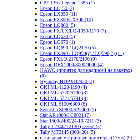
CPF 136 / Legend 1385
(1)
Epson LQ-50
(3)
Epson LX350
(11)
Epson FX800/LX300
(10)
Epson LQ800
(5)
Epson FX/LX/LQ-1050/1170
(7)
Epson LQ630
(5)
Epson LQ670
(1)
Epson LQ690 / LQ2170
(5)
Epson FX890 / LQ950(?) / LQ590(?)
(11)
Epson FXLQ 2170/2190
(9)
Epson DFX5000/8000/9000
(4)
HAWO (принтер для надписей на пакетах)
(6)
Hyunday HDP 910/920
(2)
OKI ML-1120/1190
(4)
OKI ML-5720/5790
(8)
OKI ML-5721/5791
(8)
OKI ML 6100/6300
(6)
Seikosha SP800/SP2000
(5)
Star AR1000/LC8021
(7)
Star 1500/2400/24-10/7211
(3)
Tally T2340/T2130 (13мм)
(3)
Tally MT2145 (060426)
(5)
остальные матричные принтеры (13мм)
(9)