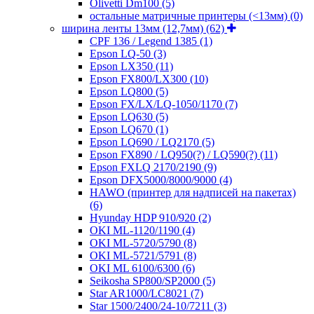
Olivetti Dm100
(5)
остальные матричные принтеры (<13мм)
(0)
ширина ленты 13мм (12,7мм)
(62)
CPF 136 / Legend 1385
(1)
Epson LQ-50
(3)
Epson LX350
(11)
Epson FX800/LX300
(10)
Epson LQ800
(5)
Epson FX/LX/LQ-1050/1170
(7)
Epson LQ630
(5)
Epson LQ670
(1)
Epson LQ690 / LQ2170
(5)
Epson FX890 / LQ950(?) / LQ590(?)
(11)
Epson FXLQ 2170/2190
(9)
Epson DFX5000/8000/9000
(4)
HAWO (принтер для надписей на пакетах)
(6)
Hyunday HDP 910/920
(2)
OKI ML-1120/1190
(4)
OKI ML-5720/5790
(8)
OKI ML-5721/5791
(8)
OKI ML 6100/6300
(6)
Seikosha SP800/SP2000
(5)
Star AR1000/LC8021
(7)
Star 1500/2400/24-10/7211
(3)