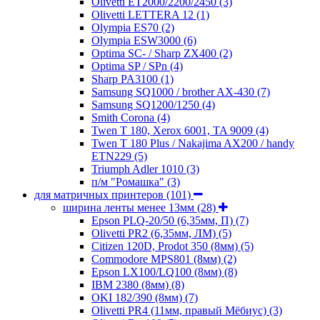
Olivetti ET2000/2200/2450
(3)
Olivetti LETTERA 12
(1)
Olympia ES70
(2)
Olympia ESW3000
(6)
Optima SC- / Sharp ZX400
(2)
Optima SP / SPn
(4)
Sharp PA3100
(1)
Samsung SQ1000 / brother AX-430
(7)
Samsung SQ1200/1250
(4)
Smith Corona
(4)
Twen T 180, Xerox 6001, TA 9009
(4)
Twen T 180 Plus / Nakajima AX200 / handy
ETN229
(5)
Triumph Adler 1010
(3)
п/м "Ромашка"
(3)
для матричных принтеров
(101)
ширина ленты менее 13мм
(28)
Epson PLQ-20/50 (6,35мм, П)
(7)
Olivetti PR2 (6,35мм, ЛМ)
(5)
Citizen 120D, Prodot 350 (8мм)
(5)
Commodore MPS801 (8мм)
(2)
Epson LX100/LQ100 (8мм)
(8)
IBM 2380 (8мм)
(8)
OKI 182/390 (8мм)
(7)
Olivetti PR4 (11мм, правый Мёбиус)
(3)