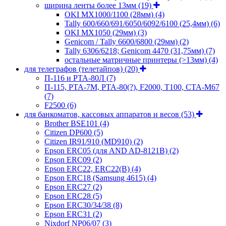
ширина ленты более 13мм
(19)
OKI MX1000/1100 (28мм)
(4)
Tally 600/660/691/6050/6092/6100 (25,4мм)
(6)
OKI MX1050 (29мм)
(3)
Genicom / Tally 6600/6800 (29мм)
(2)
Tally 6306/6218; Genicom 4470 (31,75мм)
(7)
остальные матричные принтеры (>13мм)
(4)
для телеграфов (телетайпов)
(20)
П-116 и РТА-80Л
(7)
П-115, РТА-7М, РТА-80(?), F2000, T100, СТА-М67
(7)
F2500
(6)
для банкоматов, кассовых аппаратов и весов
(53)
Brother BSE101
(4)
Citizen DP600
(5)
Citizen IR91/910 (MD910)
(2)
Epson ERC05 (для AND AD-8121B)
(2)
Epson ERC09
(2)
Epson ERC22, ERC22(B)
(4)
Epson ERC18 (Samsung 4615)
(4)
Epson ERC27
(2)
Epson ERC28
(5)
Epson ERC30/34/38
(8)
Epson ERC31
(2)
Nixdorf NP06/07
(3)