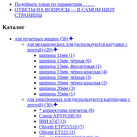
Подобрать товар по параметрам . . . . .
ОТВЕТЫ НА ВОПРОСЫ — В САМОМ НИЗУ
СТРАНИЦЫ
Каталог
для печатных машин
(56)
для механических п/м (используются катушки с
лентой)
(20)
ширина 11мм
(1)
ширина 13мм, чёрная
(6)
ширина 13мм, фиолетовая
(1)
ширина 13мм, чёрно-красная
(4)
ширина 16мм, чёрная
(3)
ширина 16мм, чёрно-красная
(2)
ширина 20мм
(3)
ширина 35мм
(1)
для электронных п/м (используются картриджи с
лентой)
(36)
* корректоры опечаток
(6)
Canon AP/QS100
(6)
IBM 6747
(3)
Olivetti ETP55/510
(7)
Olivetti ET121
(2)