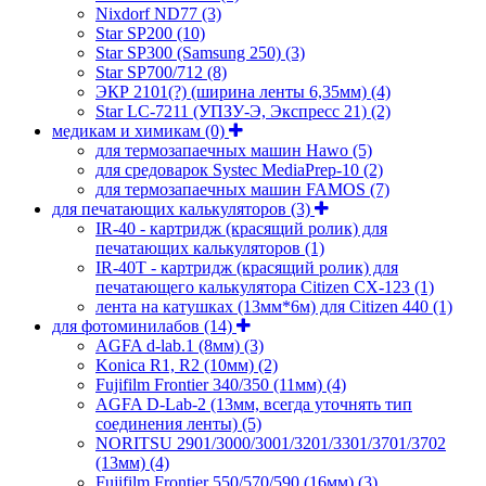
Nixdorf ND77
(3)
Star SP200
(10)
Star SP300 (Samsung 250)
(3)
Star SP700/712
(8)
ЭКР 2101(?) (ширина ленты 6,35мм)
(4)
Star LC-7211 (УПЗУ-Э, Экспресс 21)
(2)
медикам и химикам
(0)
для термозапаечных машин Hawo
(5)
для средоварок Systec MediaPrep-10
(2)
для термозапаечных машин FAMOS
(7)
для печатающих калькуляторов
(3)
IR-40 - картридж (красящий ролик) для
печатающих калькуляторов
(1)
IR-40T - картридж (красящий ролик) для
печатающего калькулятора Citizen CX-123
(1)
лента на катушках (13мм*6м) для Citizen 440
(1)
для фотоминилабов
(14)
AGFA d-lab.1 (8мм)
(3)
Konica R1, R2 (10мм)
(2)
Fujifilm Frontier 340/350 (11мм)
(4)
AGFA D-Lab-2 (13мм, всегда уточнять тип
соединения ленты)
(5)
NORITSU 2901/3000/3001/3201/3301/3701/3702
(13мм)
(4)
Fujifilm Frontier 550/570/590 (16мм)
(3)