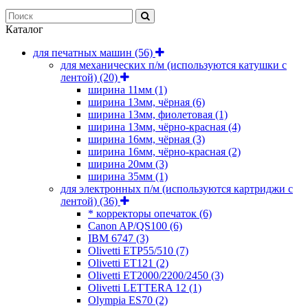
Каталог
для печатных машин
(56)
для механических п/м (используются катушки с
лентой)
(20)
ширина 11мм
(1)
ширина 13мм, чёрная
(6)
ширина 13мм, фиолетовая
(1)
ширина 13мм, чёрно-красная
(4)
ширина 16мм, чёрная
(3)
ширина 16мм, чёрно-красная
(2)
ширина 20мм
(3)
ширина 35мм
(1)
для электронных п/м (используются картриджи с
лентой)
(36)
* корректоры опечаток
(6)
Canon AP/QS100
(6)
IBM 6747
(3)
Olivetti ETP55/510
(7)
Olivetti ET121
(2)
Olivetti ET2000/2200/2450
(3)
Olivetti LETTERA 12
(1)
Olympia ES70
(2)