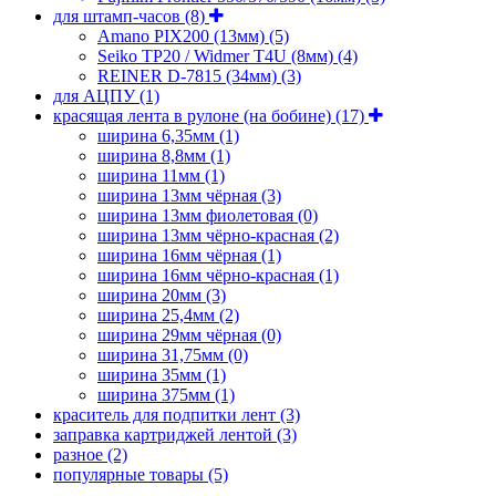
для штамп-часов
(8)
Amano PIX200 (13мм)
(5)
Seiko TP20 / Widmer T4U (8мм)
(4)
REINER D-7815 (34мм)
(3)
для АЦПУ
(1)
красящая лента в рулоне (на бобине)
(17)
ширина 6,35мм
(1)
ширина 8,8мм
(1)
ширина 11мм
(1)
ширина 13мм чёрная
(3)
ширина 13мм фиолетовая
(0)
ширина 13мм чёрно-красная
(2)
ширина 16мм чёрная
(1)
ширина 16мм чёрно-красная
(1)
ширина 20мм
(3)
ширина 25,4мм
(2)
ширина 29мм чёрная
(0)
ширина 31,75мм
(0)
ширина 35мм
(1)
ширина 375мм
(1)
краситель для подпитки лент
(3)
заправка картриджей лентой
(3)
разное
(2)
популярные товары
(5)