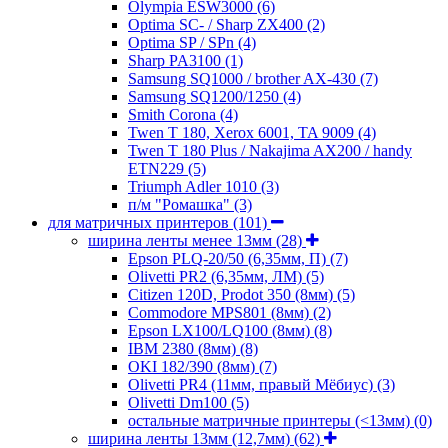
Olympia ESW3000
(6)
Optima SC- / Sharp ZX400
(2)
Optima SP / SPn
(4)
Sharp PA3100
(1)
Samsung SQ1000 / brother AX-430
(7)
Samsung SQ1200/1250
(4)
Smith Corona
(4)
Twen T 180, Xerox 6001, TA 9009
(4)
Twen T 180 Plus / Nakajima AX200 / handy
ETN229
(5)
Triumph Adler 1010
(3)
п/м "Ромашка"
(3)
для матричных принтеров
(101)
ширина ленты менее 13мм
(28)
Epson PLQ-20/50 (6,35мм, П)
(7)
Olivetti PR2 (6,35мм, ЛМ)
(5)
Citizen 120D, Prodot 350 (8мм)
(5)
Commodore MPS801 (8мм)
(2)
Epson LX100/LQ100 (8мм)
(8)
IBM 2380 (8мм)
(8)
OKI 182/390 (8мм)
(7)
Olivetti PR4 (11мм, правый Мёбиус)
(3)
Olivetti Dm100
(5)
остальные матричные принтеры (<13мм)
(0)
ширина ленты 13мм (12,7мм)
(62)