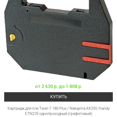
от
2 630 р.
до
1 808 р.
КУПИТЬ
Картридж для п/м Twen T 180 Plus / Nakajima AX200 /handy
ETN229 однопроходный (графитовый)