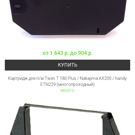
от
1 643 р.
до
904 р.
КУПИТЬ
Картридж для п/м Twen T 180 Plus / Nakajima AX200 / handy
ETN229 (многопроходный)
много