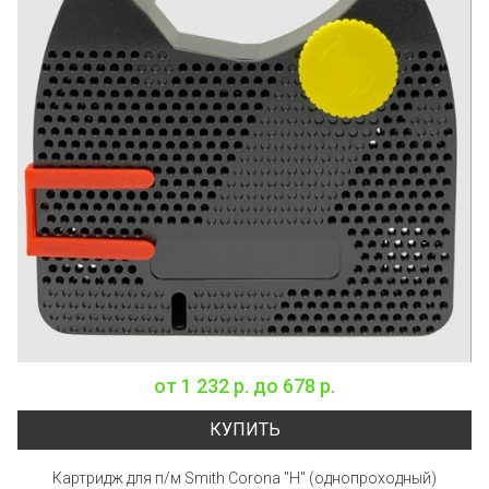
от
1 232 р.
до
678 р.
КУПИТЬ
Картридж для п/м Smith Corona "H" (однопроходный)