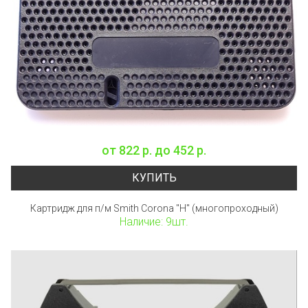
от
822 р.
до
452 р.
КУПИТЬ
Картридж для п/м Smith Corona "H" (многопроходный)
Наличие: 9шт.