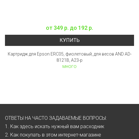
от
349 р.
до
192 р.
КУПИТЬ
Картридж для Epson ERC05, фиолетовый, для весов AND AD-
8121B, A23-p
много
ОТВЕТЫ НА ЧАСТО ЗАДАВАЕМЫЕ ВОПРОСЫ:
1. Как здесь искать нужный вам расходник
2. Как покупать в этом интернет-магазине