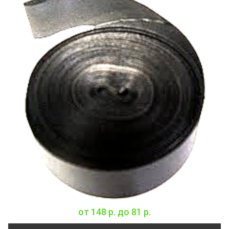
от
148 р.
до
81 р.