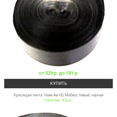
от
329 р.
до
181 р.
КУПИТЬ
Красящая лента 16мм 4м HD, Мебиус левый, черная
Наличие: 43шт.