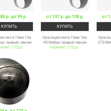
80 р.
до
99 р.
от
197 р.
до
108 р.
от
1
КУПИТЬ
КУПИТЬ
ая лента 13мм 12м
Красящая лента 13мм 16м
Красящ
иус правый, черная
HD Мебиус правый черная
STD Ме
личие: 170шт.
Наличие: 125шт.
09 р.
до
225 р.