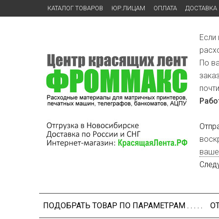
КАТАЛОГ ТОВАРОВ
ЮР.ЛИЦАМ
ОПЛАТА
ДОСТАВКА
Если
расх
По в
зака
почт
Рабо
Отпр
воск
ваше
След
ПОДОБРАТЬ ТОВАР ПО ПАРАМЕТРАМ . . . . .
О