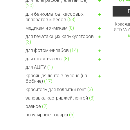
для телеграфов (телетайпов)
(20)
для банкоматов, кассовых
аппаратов и весов
(53)
Красящ
медикам и химикам
(0)
STD Меб
н
для печатающих калькуляторов
(3)
для фотоминилабов
(14)
для штамп-часов
(8)
для АЦПУ
(1)
красящая лента в рулоне (на
бобине)
(17)
краситель для подпитки лент
(3)
заправка картриджей лентой
(3)
разное
(2)
популярные товары
(5)