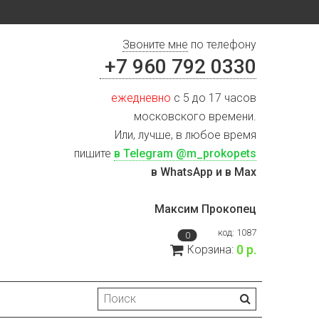
Звоните мне
по телефону
+7 960 792 0330
ежедневно
с 5 до 17 часов
московского времени.
Или, лучше, в любое время
пишите
в Telegram @m_prokopets
в WhatsApp и в Max
Максим Прокопец
код:
1087
0
0 р.
Корзина: