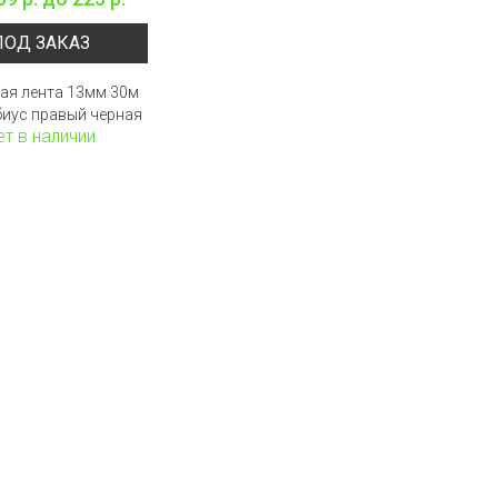
ПОД ЗАКАЗ
ая лента 13мм 30м
иус правый черная
ет в наличии