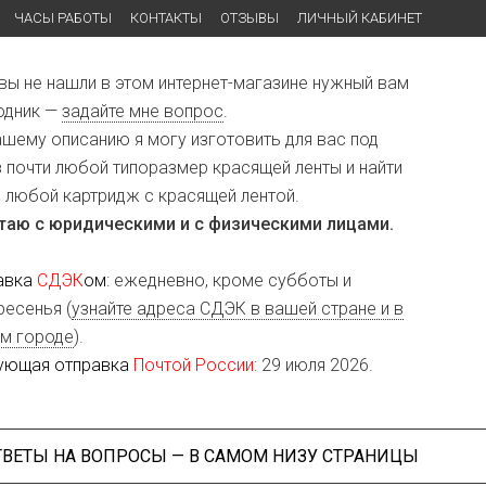
ЧАСЫ РАБОТЫ
КОНТАКТЫ
ОТЗЫВЫ
ЛИЧНЫЙ КАБИНЕТ
 вы не нашли в этом интернет-магазине нужный вам
одник —
задайте мне вопрос
.
ашему описанию я могу изготовить для вас под
з почти любой типоразмер красящей ленты и найти
и любой картридж с красящей лентой.
таю с юридическими и с физическими лицами.
авка
СДЭК
ом
: ежедневно, кроме субботы и
ресенья (
узнайте адреса СДЭК в вашей стране и в
м городе
).
ующая отправка
Почтой России
: 29 июля 2026.
ТВЕТЫ НА ВОПРОСЫ — В САМОМ НИЗУ СТРАНИЦЫ