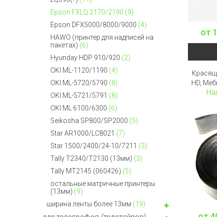
Epson FXLQ 2170/2190
(9)
Epson DFX5000/8000/9000
(4)
от
1
HAWO (принтер для надписей на
пакетах)
(6)
Hyunday HDP 910/920
(2)
OKI ML-1120/1190
(4)
Красящ
HD, Меб
OKI ML-5720/5790
(8)
На
OKI ML-5721/5791
(8)
OKI ML 6100/6300
(6)
Seikosha SP800/SP2000
(5)
Star AR1000/LC8021
(7)
Star 1500/2400/24-10/7211
(3)
Tally T2340/T2130 (13мм)
(3)
Tally MT2145 (060426)
(5)
остальные матричные принтеры
(13мм)
(9)
ширина ленты более 13мм
(19)
от
4