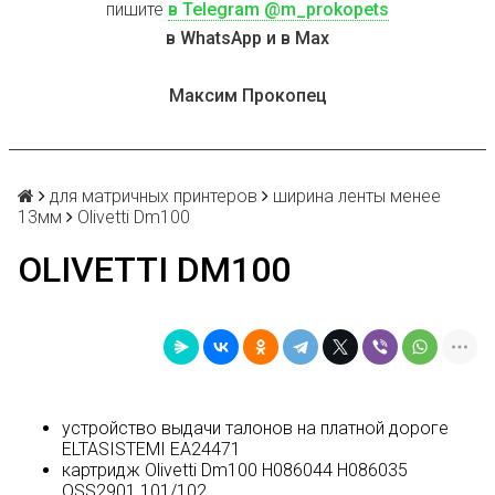
пишите
в Telegram @m_prokopets
в WhatsApp и в Max
Максим Прокопец
для матричных принтеров
ширина ленты менее
13мм
Olivetti Dm100
OLIVETTI DM100
устройство выдачи талонов на платной дороге
ELTASISTEMI EA24471
картридж Olivetti Dm100 H086044 H086035
QSS2901 101/102