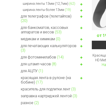
ширина ленты 13мм (12,7мм)
(62)
ширина ленты более 13мм
(19)
для телеграфов (телетайпов)
(20)
для банкоматов, кассовых
аппаратов и весов
(53)
от
1
медикам и химикам
(0)
для печатающих калькуляторов
(3)
Красяща
для фотоминилабов
(14)
HD Меб
для штамп-часов
(8)
На
для АЦПУ
(1)
красящая лента в рулоне (на
бобине)
(17)
краситель для подпитки лент
(3)
заправка картриджей лентой
(3)
разное
(2)