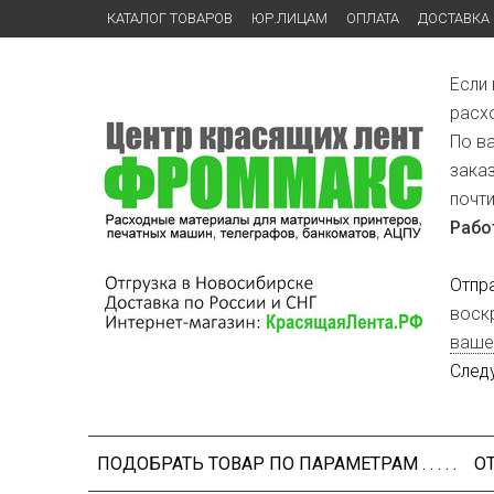
КАТАЛОГ ТОВАРОВ
ЮР.ЛИЦАМ
ОПЛАТА
ДОСТАВКА
Если
расх
По в
зака
почт
Рабо
Отпр
воск
ваше
След
ПОДОБРАТЬ ТОВАР ПО ПАРАМЕТРАМ . . . . .
О