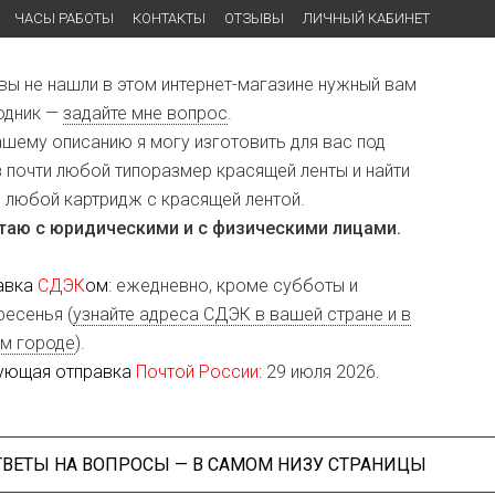
ЧАСЫ РАБОТЫ
КОНТАКТЫ
ОТЗЫВЫ
ЛИЧНЫЙ КАБИНЕТ
 вы не нашли в этом интернет-магазине нужный вам
одник —
задайте мне вопрос
.
ашему описанию я могу изготовить для вас под
з почти любой типоразмер красящей ленты и найти
и любой картридж с красящей лентой.
таю с юридическими и с физическими лицами.
авка
СДЭК
ом
: ежедневно, кроме субботы и
ресенья (
узнайте адреса СДЭК в вашей стране и в
м городе
).
ующая отправка
Почтой России
: 29 июля 2026.
ТВЕТЫ НА ВОПРОСЫ — В САМОМ НИЗУ СТРАНИЦЫ