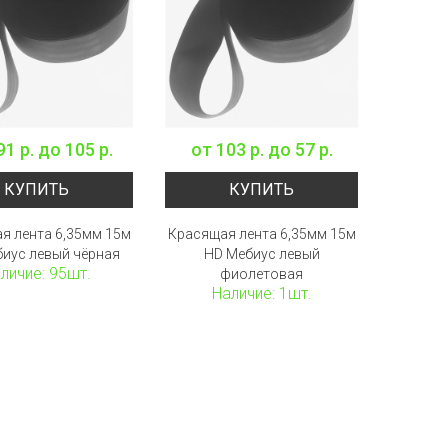
91 р.
до
105 р.
от
103 р.
до
57 р.
КУПИТЬ
КУПИТЬ
я лента 6,35мм 15м
Красящая лента 6,35мм 15м
иус левый чёрная
HD Мебиус левый
личие: 95шт.
фиолетовая
Наличие: 1шт.