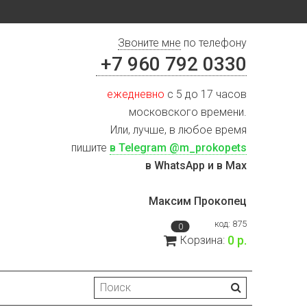
Звоните мне
по телефону
+7 960 792 0330
ежедневно
с 5 до 17 часов
московского времени.
Или, лучше, в любое время
пишите
в Telegram @m_prokopets
в WhatsApp и в Max
Максим Прокопец
код:
875
0
0 р.
Корзина: