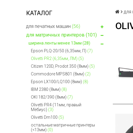
для
КАТАЛОГ
OLI
для печатных машин
(56)
для матричных принтеров
(101)
ширина ленты менее 13мм
(28)
Epson PLQ-20/50 (6,35мм, П)
(7)
Olivetti PR2 (6,35мм, ЛМ)
(5)
Citizen 120D, Prodot 350 (8мм)
(5)
Commodore MPS801 (8мм)
(2)
Epson LX100/LQ100 (8мм)
(8)
IBM 2380 (8мм)
(8)
OKI 182/390 (8мм)
(7)
Olivetti PR4 (11мм, правый
Мёбиус)
(3)
Olivetti Dm100
(5)
остальные матричные принтеры
(<13мм)
(0)