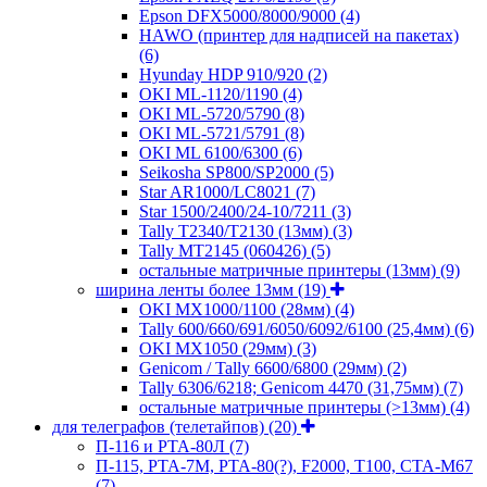
Epson DFX5000/8000/9000
(4)
HAWO (принтер для надписей на пакетах)
(6)
Hyunday HDP 910/920
(2)
OKI ML-1120/1190
(4)
OKI ML-5720/5790
(8)
OKI ML-5721/5791
(8)
OKI ML 6100/6300
(6)
Seikosha SP800/SP2000
(5)
Star AR1000/LC8021
(7)
Star 1500/2400/24-10/7211
(3)
Tally T2340/T2130 (13мм)
(3)
Tally MT2145 (060426)
(5)
остальные матричные принтеры (13мм)
(9)
ширина ленты более 13мм
(19)
OKI MX1000/1100 (28мм)
(4)
Tally 600/660/691/6050/6092/6100 (25,4мм)
(6)
OKI MX1050 (29мм)
(3)
Genicom / Tally 6600/6800 (29мм)
(2)
Tally 6306/6218; Genicom 4470 (31,75мм)
(7)
остальные матричные принтеры (>13мм)
(4)
для телеграфов (телетайпов)
(20)
П-116 и РТА-80Л
(7)
П-115, РТА-7М, РТА-80(?), F2000, T100, СТА-М67
(7)