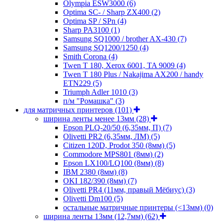
Olympia ESW3000
(6)
Optima SC- / Sharp ZX400
(2)
Optima SP / SPn
(4)
Sharp PA3100
(1)
Samsung SQ1000 / brother AX-430
(7)
Samsung SQ1200/1250
(4)
Smith Corona
(4)
Twen T 180, Xerox 6001, TA 9009
(4)
Twen T 180 Plus / Nakajima AX200 / handy
ETN229
(5)
Triumph Adler 1010
(3)
п/м "Ромашка"
(3)
для матричных принтеров
(101)
ширина ленты менее 13мм
(28)
Epson PLQ-20/50 (6,35мм, П)
(7)
Olivetti PR2 (6,35мм, ЛМ)
(5)
Citizen 120D, Prodot 350 (8мм)
(5)
Commodore MPS801 (8мм)
(2)
Epson LX100/LQ100 (8мм)
(8)
IBM 2380 (8мм)
(8)
OKI 182/390 (8мм)
(7)
Olivetti PR4 (11мм, правый Мёбиус)
(3)
Olivetti Dm100
(5)
остальные матричные принтеры (<13мм)
(0)
ширина ленты 13мм (12,7мм)
(62)