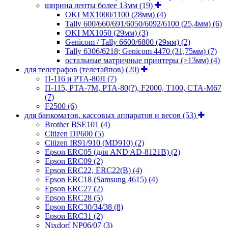
ширина ленты более 13мм
(19)
OKI MX1000/1100 (28мм)
(4)
Tally 600/660/691/6050/6092/6100 (25,4мм)
(6)
OKI MX1050 (29мм)
(3)
Genicom / Tally 6600/6800 (29мм)
(2)
Tally 6306/6218; Genicom 4470 (31,75мм)
(7)
остальные матричные принтеры (>13мм)
(4)
для телеграфов (телетайпов)
(20)
П-116 и РТА-80Л
(7)
П-115, РТА-7М, РТА-80(?), F2000, T100, СТА-М67
(7)
F2500
(6)
для банкоматов, кассовых аппаратов и весов
(53)
Brother BSE101
(4)
Citizen DP600
(5)
Citizen IR91/910 (MD910)
(2)
Epson ERC05 (для AND AD-8121B)
(2)
Epson ERC09
(2)
Epson ERC22, ERC22(B)
(4)
Epson ERC18 (Samsung 4615)
(4)
Epson ERC27
(2)
Epson ERC28
(5)
Epson ERC30/34/38
(8)
Epson ERC31
(2)
Nixdorf NP06/07
(3)