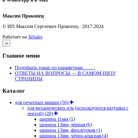
Максим Прокопец
© ИП Максим Сергеевич Прокопец 2017-2024
Работает на
InSales
Главное меню
Подобрать товар по параметрам . . . . .
ОТВЕТЫ НА ВОПРОСЫ — В САМОМ НИЗУ
СТРАНИЦЫ
Каталог
для печатных машин
(56)
для механических п/м (используются катушки с
лентой)
(20)
ширина 11мм
(1)
ширина 13мм, чёрная
(6)
ширина 13мм, фиолетовая
(1)
ширина 13мм, чёрно-красная
(4)