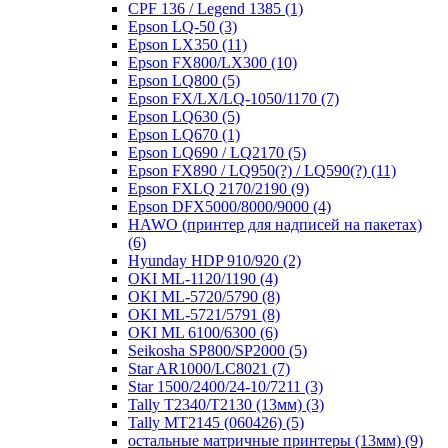
CPF 136 / Legend 1385
(1)
Epson LQ-50
(3)
Epson LX350
(11)
Epson FX800/LX300
(10)
Epson LQ800
(5)
Epson FX/LX/LQ-1050/1170
(7)
Epson LQ630
(5)
Epson LQ670
(1)
Epson LQ690 / LQ2170
(5)
Epson FX890 / LQ950(?) / LQ590(?)
(11)
Epson FXLQ 2170/2190
(9)
Epson DFX5000/8000/9000
(4)
HAWO (принтер для надписей на пакетах)
(6)
Hyunday HDP 910/920
(2)
OKI ML-1120/1190
(4)
OKI ML-5720/5790
(8)
OKI ML-5721/5791
(8)
OKI ML 6100/6300
(6)
Seikosha SP800/SP2000
(5)
Star AR1000/LC8021
(7)
Star 1500/2400/24-10/7211
(3)
Tally T2340/T2130 (13мм)
(3)
Tally MT2145 (060426)
(5)
остальные матричные принтеры (13мм)
(9)