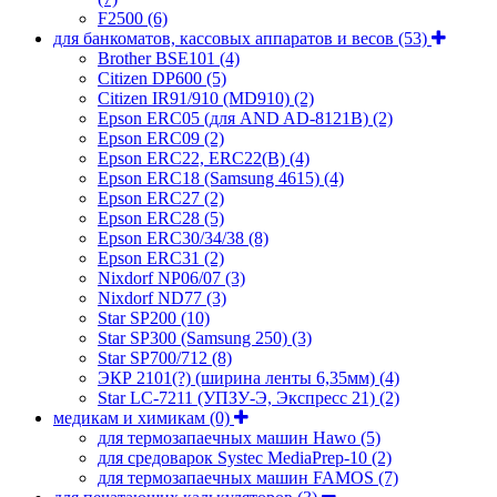
F2500
(6)
для банкоматов, кассовых аппаратов и весов
(53)
Brother BSE101
(4)
Citizen DP600
(5)
Citizen IR91/910 (MD910)
(2)
Epson ERC05 (для AND AD-8121B)
(2)
Epson ERC09
(2)
Epson ERC22, ERC22(B)
(4)
Epson ERC18 (Samsung 4615)
(4)
Epson ERC27
(2)
Epson ERC28
(5)
Epson ERC30/34/38
(8)
Epson ERC31
(2)
Nixdorf NP06/07
(3)
Nixdorf ND77
(3)
Star SP200
(10)
Star SP300 (Samsung 250)
(3)
Star SP700/712
(8)
ЭКР 2101(?) (ширина ленты 6,35мм)
(4)
Star LC-7211 (УПЗУ-Э, Экспресс 21)
(2)
медикам и химикам
(0)
для термозапаечных машин Hawo
(5)
для средоварок Systec MediaPrep-10
(2)
для термозапаечных машин FAMOS
(7)