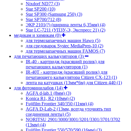
Nixdorf ND77
(3)
Star SP200
(10)
Star SP300 (Samsung 250)
(3)
Star SP700/712
(8)
ЭКР 2101(?) (ширина ленты 6,35мм)
(4)
Star LC-7211 (УПЗУ-Э, Экспресс 21)
(2)
медикам и химикам
(0)
для термозапаечных машин Hawo
(5)
для средоварок Systec MediaPrep-10
(2)
для термозапаечных машин FAMOS
(7)
для печатающих калькуляторов
(3)
IR-40 - картридж (красящий ролик) для
печатающих калькуляторов
(1)
IR-40T - картридж (красящий ролик) для
печатающего калькулятора Citizen CX-123
(1)
лента на катушках (13мм*6м) для Citizen 440
(1)
для фотоминилабов
(14)
AGFA d-lab.1 (8мм)
(3)
Konica R1, R2 (10мм)
(2)
Fujifilm Frontier 340/350 (11мм)
(4)
AGFA D-Lab-2 (13мм, всегда уточнять тип
соединения ленты)
(5)
NORITSU 2901/3000/3001/3201/3301/3701/3702
(13мм)
(4)
Fujifilm Frontier 550/570/590 (16мм)
(3)