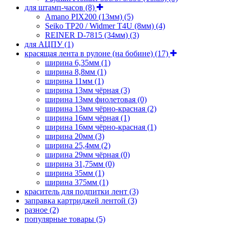
для штамп-часов
(8)
Amano PIX200 (13мм)
(5)
Seiko TP20 / Widmer T4U (8мм)
(4)
REINER D-7815 (34мм)
(3)
для АЦПУ
(1)
красящая лента в рулоне (на бобине)
(17)
ширина 6,35мм
(1)
ширина 8,8мм
(1)
ширина 11мм
(1)
ширина 13мм чёрная
(3)
ширина 13мм фиолетовая
(0)
ширина 13мм чёрно-красная
(2)
ширина 16мм чёрная
(1)
ширина 16мм чёрно-красная
(1)
ширина 20мм
(3)
ширина 25,4мм
(2)
ширина 29мм чёрная
(0)
ширина 31,75мм
(0)
ширина 35мм
(1)
ширина 375мм
(1)
краситель для подпитки лент
(3)
заправка картриджей лентой
(3)
разное
(2)
популярные товары
(5)