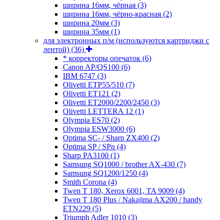
ширина 16мм, чёрная
(3)
ширина 16мм, чёрно-красная
(2)
ширина 20мм
(3)
ширина 35мм
(1)
для электронных п/м (используются картриджи с
лентой)
(36)
* корректоры опечаток
(6)
Canon AP/QS100
(6)
IBM 6747
(3)
Olivetti ETP55/510
(7)
Olivetti ET121
(2)
Olivetti ET2000/2200/2450
(3)
Olivetti LETTERA 12
(1)
Olympia ES70
(2)
Olympia ESW3000
(6)
Optima SC- / Sharp ZX400
(2)
Optima SP / SPn
(4)
Sharp PA3100
(1)
Samsung SQ1000 / brother AX-430
(7)
Samsung SQ1200/1250
(4)
Smith Corona
(4)
Twen T 180, Xerox 6001, TA 9009
(4)
Twen T 180 Plus / Nakajima AX200 / handy
ETN229
(5)
Triumph Adler 1010
(3)