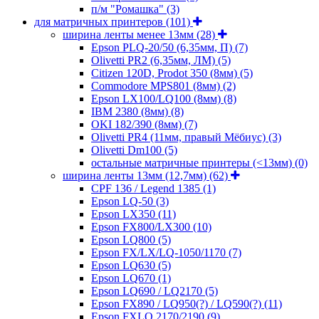
п/м "Ромашка"
(3)
для матричных принтеров
(101)
ширина ленты менее 13мм
(28)
Epson PLQ-20/50 (6,35мм, П)
(7)
Olivetti PR2 (6,35мм, ЛМ)
(5)
Citizen 120D, Prodot 350 (8мм)
(5)
Commodore MPS801 (8мм)
(2)
Epson LX100/LQ100 (8мм)
(8)
IBM 2380 (8мм)
(8)
OKI 182/390 (8мм)
(7)
Olivetti PR4 (11мм, правый Мёбиус)
(3)
Olivetti Dm100
(5)
остальные матричные принтеры (<13мм)
(0)
ширина ленты 13мм (12,7мм)
(62)
CPF 136 / Legend 1385
(1)
Epson LQ-50
(3)
Epson LX350
(11)
Epson FX800/LX300
(10)
Epson LQ800
(5)
Epson FX/LX/LQ-1050/1170
(7)
Epson LQ630
(5)
Epson LQ670
(1)
Epson LQ690 / LQ2170
(5)
Epson FX890 / LQ950(?) / LQ590(?)
(11)
Epson FXLQ 2170/2190
(9)