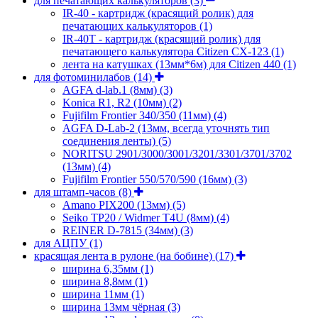
для печатающих калькуляторов
(3)
IR-40 - картридж (красящий ролик) для
печатающих калькуляторов
(1)
IR-40T - картридж (красящий ролик) для
печатающего калькулятора Citizen CX-123
(1)
лента на катушках (13мм*6м) для Citizen 440
(1)
для фотоминилабов
(14)
AGFA d-lab.1 (8мм)
(3)
Konica R1, R2 (10мм)
(2)
Fujifilm Frontier 340/350 (11мм)
(4)
AGFA D-Lab-2 (13мм, всегда уточнять тип
соединения ленты)
(5)
NORITSU 2901/3000/3001/3201/3301/3701/3702
(13мм)
(4)
Fujifilm Frontier 550/570/590 (16мм)
(3)
для штамп-часов
(8)
Amano PIX200 (13мм)
(5)
Seiko TP20 / Widmer T4U (8мм)
(4)
REINER D-7815 (34мм)
(3)
для АЦПУ
(1)
красящая лента в рулоне (на бобине)
(17)
ширина 6,35мм
(1)
ширина 8,8мм
(1)
ширина 11мм
(1)
ширина 13мм чёрная
(3)