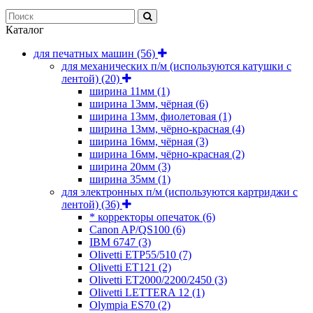
Каталог
для печатных машин
(56)
для механических п/м (используются катушки с
лентой)
(20)
ширина 11мм
(1)
ширина 13мм, чёрная
(6)
ширина 13мм, фиолетовая
(1)
ширина 13мм, чёрно-красная
(4)
ширина 16мм, чёрная
(3)
ширина 16мм, чёрно-красная
(2)
ширина 20мм
(3)
ширина 35мм
(1)
для электронных п/м (используются картриджи с
лентой)
(36)
* корректоры опечаток
(6)
Canon AP/QS100
(6)
IBM 6747
(3)
Olivetti ETP55/510
(7)
Olivetti ET121
(2)
Olivetti ET2000/2200/2450
(3)
Olivetti LETTERA 12
(1)
Olympia ES70
(2)