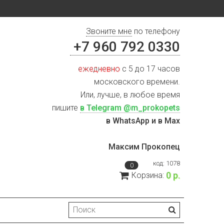
Звоните мне
по телефону
+7 960 792 0330
ежедневно
с 5 до 17 часов
московского времени.
Или, лучше, в любое время
пишите
в Telegram @m_prokopets
в WhatsApp и в Max
Максим Прокопец
код:
1078
0
0 р.
Корзина: