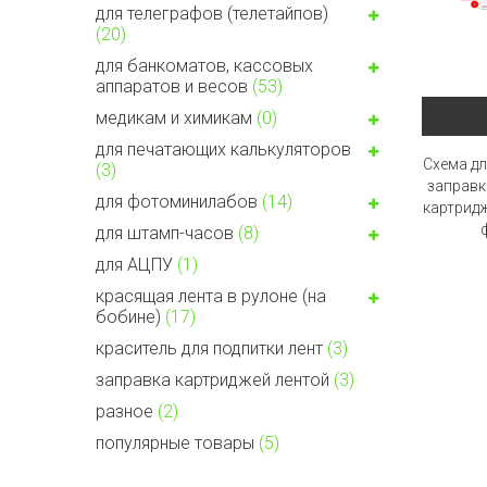
для телеграфов (телетайпов)
(20)
для банкоматов, кассовых
аппаратов и весов
(53)
медикам и химикам
(0)
для печатающих калькуляторов
Схема д
(3)
заправк
для фотоминилабов
(14)
картридж
для штамп-часов
(8)
для АЦПУ
(1)
красящая лента в рулоне (на
бобине)
(17)
краситель для подпитки лент
(3)
заправка картриджей лентой
(3)
разное
(2)
популярные товары
(5)