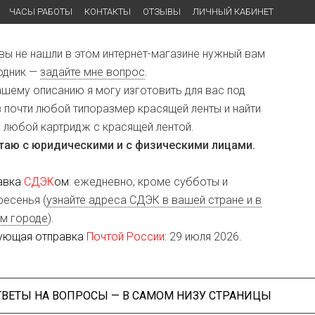
ЧАСЫ РАБОТЫ
КОНТАКТЫ
ОТЗЫВЫ
ЛИЧНЫЙ КАБИНЕТ
 вы не нашли в этом интернет-магазине нужный вам
одник —
задайте мне вопрос
.
ашему описанию я могу изготовить для вас под
з почти любой типоразмер красящей ленты и найти
и любой картридж с красящей лентой.
таю с юридическими и с физическими лицами.
авка
СДЭК
ом
: ежедневно, кроме субботы и
ресенья (
узнайте адреса СДЭК в вашей стране и в
м городе
).
ующая отправка
Почтой России
: 29 июля 2026.
ТВЕТЫ НА ВОПРОСЫ — В САМОМ НИЗУ СТРАНИЦЫ