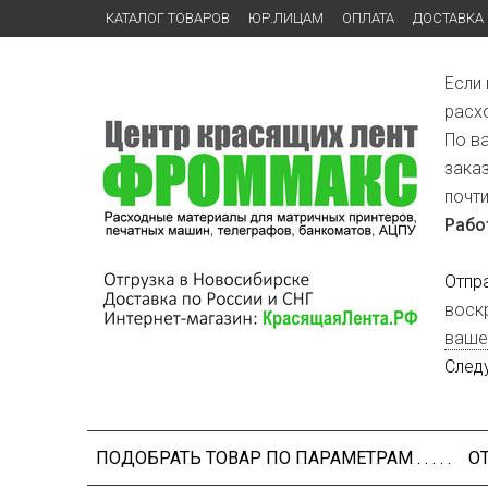
КАТАЛОГ ТОВАРОВ
ЮР.ЛИЦАМ
ОПЛАТА
ДОСТАВКА
Если
расх
По в
зака
почт
Рабо
Отпр
воск
ваше
След
ПОДОБРАТЬ ТОВАР ПО ПАРАМЕТРАМ . . . . .
О