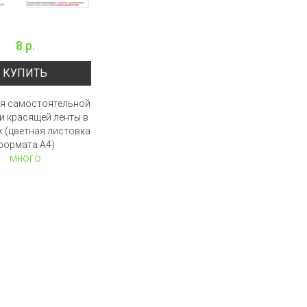
8 р.
КУПИТЬ
ля самостоятельной
и красящей ленты в
 (цветная листовка
формата А4)
много