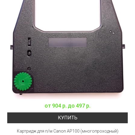
от
904 р.
до
497 р.
КУПИТЬ
Картридж для п/м Canon AP100 (многопроходный)