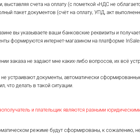
, выставляя счета на оплату (с пометкой «НДС не облагаетс
олный пакет документов (счёт на оплату, УПД, акт выполнен
азине вы указываете ваши банковские реквизиты и получает
менты формируются интернет-магазином на платформе InSale
ии заказа не задают мне каких-либо вопросов, их всё уст
х не устраивают документы, автоматически сформированны
л, что делать в такой ситуации.
узополучатель и плательщик являются разными юридическим
томатическом режиме будут сформированы, к сожалению, н