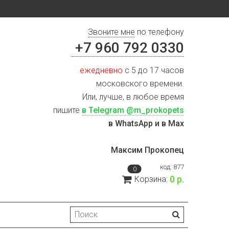
Звоните мне
по телефону
+7 960 792 0330
ежедневно
с 5 до 17 часов
московского времени.
Или, лучше, в любое время
пишите
в Telegram @m_prokopets
в WhatsApp и в Max
Максим Прокопец
код:
877
0
0 р.
Корзина: