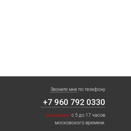
Звоните мне
по телефону
+7 960 792 0330
ежедневно
с 5 до 17 часов
московского времени.