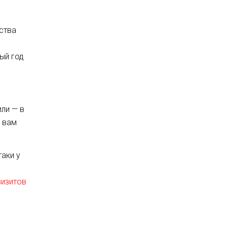
ства
вый год
или — в
ю вам
таки у
визитов