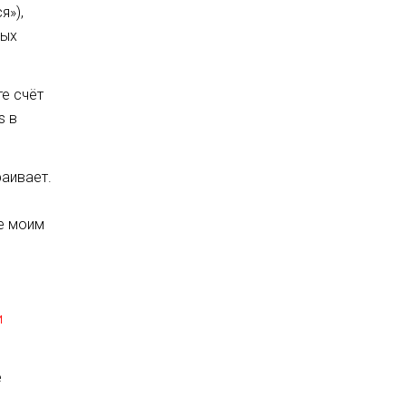
я»),
ных
е счёт
s в
раивает.
е моим
и
е