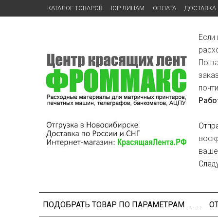
КАТАЛОГ ТОВАРОВ
ЮР.ЛИЦАМ
ОПЛАТА
ДОСТАВКА
Если
расх
По в
зака
почт
Рабо
Отпр
воск
ваше
След
ПОДОБРАТЬ ТОВАР ПО ПАРАМЕТРАМ . . . . .
О