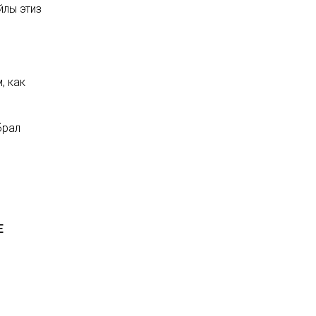
йлы этиз
, как
брал
Е