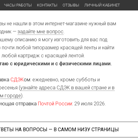
ЧАСЫ РАБОТЫ
КОНТАКТЫ
ОТЗЫВЫ
ЛИЧНЫЙ КАБИНЕТ
 вы не нашли в этом интернет-магазине нужный вам
одник —
задайте мне вопрос
.
ашему описанию я могу изготовить для вас под
з почти любой типоразмер красящей ленты и найти
и любой картридж с красящей лентой.
таю с юридическими и с физическими лицами.
авка
СДЭК
ом
: ежедневно, кроме субботы и
ресенья (
узнайте адреса СДЭК в вашей стране и в
м городе
).
ующая отправка
Почтой России
: 29 июля 2026.
ТВЕТЫ НА ВОПРОСЫ — В САМОМ НИЗУ СТРАНИЦЫ