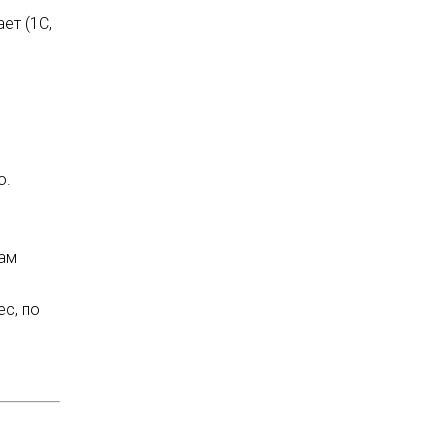
ет (1С,
о.
вам
с, по