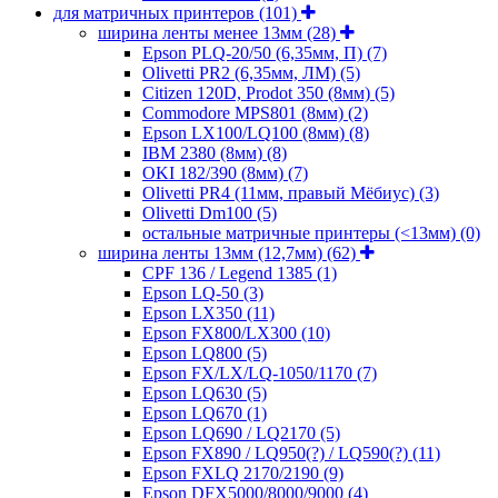
для матричных принтеров
(101)
ширина ленты менее 13мм
(28)
Epson PLQ-20/50 (6,35мм, П)
(7)
Olivetti PR2 (6,35мм, ЛМ)
(5)
Citizen 120D, Prodot 350 (8мм)
(5)
Commodore MPS801 (8мм)
(2)
Epson LX100/LQ100 (8мм)
(8)
IBM 2380 (8мм)
(8)
OKI 182/390 (8мм)
(7)
Olivetti PR4 (11мм, правый Мёбиус)
(3)
Olivetti Dm100
(5)
остальные матричные принтеры (<13мм)
(0)
ширина ленты 13мм (12,7мм)
(62)
CPF 136 / Legend 1385
(1)
Epson LQ-50
(3)
Epson LX350
(11)
Epson FX800/LX300
(10)
Epson LQ800
(5)
Epson FX/LX/LQ-1050/1170
(7)
Epson LQ630
(5)
Epson LQ670
(1)
Epson LQ690 / LQ2170
(5)
Epson FX890 / LQ950(?) / LQ590(?)
(11)
Epson FXLQ 2170/2190
(9)
Epson DFX5000/8000/9000
(4)