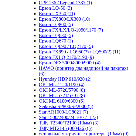
CPF 136 / Legend 1385
(1)
Epson LQ-50
(3)
Epson LX350
(11)
Epson FX800/LX300
(10)
Epson LQ800
(5)
Epson FX/LX/LQ-1050/1170
(7)
Epson LQ630
(5)
Epson LQ670
(1)
Epson LQ690 / LQ2170
(5)
Epson FX890 / LQ950(?) / LQ590(?)
(11)
Epson FXLQ 2170/2190
(9)
Epson DFX5000/8000/9000
(4)
HAWO (принтер для надписей на пакетах)
(6)
Hyunday HDP 910/920
(2)
OKI ML-1120/1190
(4)
OKI ML-5720/5790
(8)
OKI ML-5721/5791
(8)
OKI ML 6100/6300
(6)
Seikosha SP800/SP2000
(5)
Star AR1000/LC8021
(7)
Star 1500/2400/24-10/7211
(3)
Tally T2340/T2130 (13мм)
(3)
Tally MT2145 (060426)
(5)
остальные матричные принтеры (13мм)
(9)