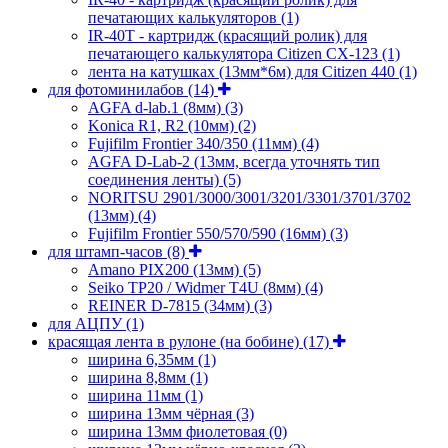
печатающих калькуляторов
(1)
IR-40T - картридж (красящий ролик) для
печатающего калькулятора Citizen CX-123
(1)
лента на катушках (13мм*6м) для Citizen 440
(1)
для фотоминилабов
(14)
AGFA d-lab.1 (8мм)
(3)
Konica R1, R2 (10мм)
(2)
Fujifilm Frontier 340/350 (11мм)
(4)
AGFA D-Lab-2 (13мм, всегда уточнять тип
соединения ленты)
(5)
NORITSU 2901/3000/3001/3201/3301/3701/3702
(13мм)
(4)
Fujifilm Frontier 550/570/590 (16мм)
(3)
для штамп-часов
(8)
Amano PIX200 (13мм)
(5)
Seiko TP20 / Widmer T4U (8мм)
(4)
REINER D-7815 (34мм)
(3)
для АЦПУ
(1)
красящая лента в рулоне (на бобине)
(17)
ширина 6,35мм
(1)
ширина 8,8мм
(1)
ширина 11мм
(1)
ширина 13мм чёрная
(3)
ширина 13мм фиолетовая
(0)