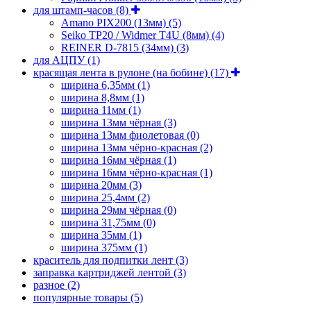
для штамп-часов
(8)
Amano PIX200 (13мм)
(5)
Seiko TP20 / Widmer T4U (8мм)
(4)
REINER D-7815 (34мм)
(3)
для АЦПУ
(1)
красящая лента в рулоне (на бобине)
(17)
ширина 6,35мм
(1)
ширина 8,8мм
(1)
ширина 11мм
(1)
ширина 13мм чёрная
(3)
ширина 13мм фиолетовая
(0)
ширина 13мм чёрно-красная
(2)
ширина 16мм чёрная
(1)
ширина 16мм чёрно-красная
(1)
ширина 20мм
(3)
ширина 25,4мм
(2)
ширина 29мм чёрная
(0)
ширина 31,75мм
(0)
ширина 35мм
(1)
ширина 375мм
(1)
краситель для подпитки лент
(3)
заправка картриджей лентой
(3)
разное
(2)
популярные товары
(5)