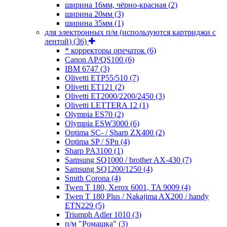
ширина 16мм, чёрно-красная
(2)
ширина 20мм
(3)
ширина 35мм
(1)
для электронных п/м (используются картриджи с
лентой)
(36)
* корректоры опечаток
(6)
Canon AP/QS100
(6)
IBM 6747
(3)
Olivetti ETP55/510
(7)
Olivetti ET121
(2)
Olivetti ET2000/2200/2450
(3)
Olivetti LETTERA 12
(1)
Olympia ES70
(2)
Olympia ESW3000
(6)
Optima SC- / Sharp ZX400
(2)
Optima SP / SPn
(4)
Sharp PA3100
(1)
Samsung SQ1000 / brother AX-430
(7)
Samsung SQ1200/1250
(4)
Smith Corona
(4)
Twen T 180, Xerox 6001, TA 9009
(4)
Twen T 180 Plus / Nakajima AX200 / handy
ETN229
(5)
Triumph Adler 1010
(3)
п/м "Ромашка"
(3)