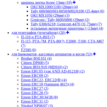
ширина ленты более 13мм
(19)
OKI MX1000/1100 (28мм)
(4)
Tally 600/660/691/6050/6092/6100 (25,4мм)
(6)
OKI MX1050 (29мм)
(3)
Genicom / Tally 6600/6800 (29мм)
(2)
Tally 6306/6218; Genicom 4470 (31,75мм)
(7)
остальные матричные принтеры (>13мм)
(4)
для телеграфов (телетайпов)
(20)
П-116 и РТА-80Л
(7)
П-115, РТА-7М, РТА-80(?), F2000, T100, СТА-М67
(7)
F2500
(6)
для банкоматов, кассовых аппаратов и весов
(53)
Brother BSE101
(4)
Citizen DP600
(5)
Citizen IR91/910 (MD910)
(2)
Epson ERC05 (для AND AD-8121B)
(2)
Epson ERC09
(2)
Epson ERC22, ERC22(B)
(4)
Epson ERC18 (Samsung 4615)
(4)
Epson ERC27
(2)
Epson ERC28
(5)
Epson ERC30/34/38
(8)
Epson ERC31
(2)
Nixdorf NP06/07
(3)