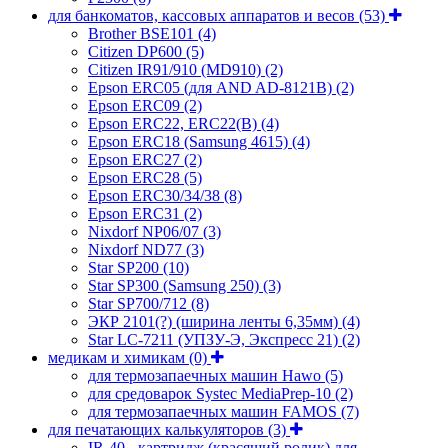
для банкоматов, кассовых аппаратов и весов
(53)
Brother BSE101
(4)
Citizen DP600
(5)
Citizen IR91/910 (MD910)
(2)
Epson ERC05 (для AND AD-8121B)
(2)
Epson ERC09
(2)
Epson ERC22, ERC22(B)
(4)
Epson ERC18 (Samsung 4615)
(4)
Epson ERC27
(2)
Epson ERC28
(5)
Epson ERC30/34/38
(8)
Epson ERC31
(2)
Nixdorf NP06/07
(3)
Nixdorf ND77
(3)
Star SP200
(10)
Star SP300 (Samsung 250)
(3)
Star SP700/712
(8)
ЭКР 2101(?) (ширина ленты 6,35мм)
(4)
Star LC-7211 (УПЗУ-Э, Экспресс 21)
(2)
медикам и химикам
(0)
для термозапаечных машин Hawo
(5)
для средоварок Systec MediaPrep-10
(2)
для термозапаечных машин FAMOS
(7)
для печатающих калькуляторов
(3)
IR-40 - картридж (красящий ролик) для