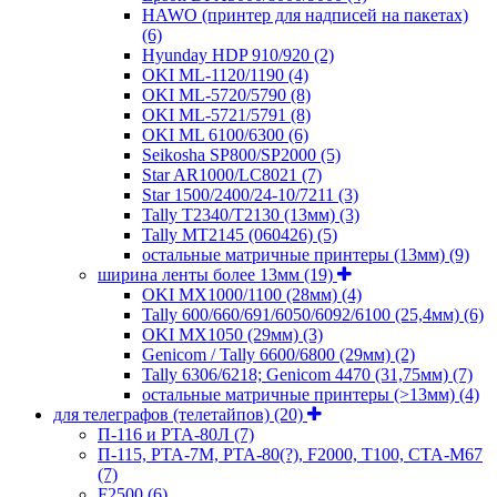
HAWO (принтер для надписей на пакетах)
(6)
Hyunday HDP 910/920
(2)
OKI ML-1120/1190
(4)
OKI ML-5720/5790
(8)
OKI ML-5721/5791
(8)
OKI ML 6100/6300
(6)
Seikosha SP800/SP2000
(5)
Star AR1000/LC8021
(7)
Star 1500/2400/24-10/7211
(3)
Tally T2340/T2130 (13мм)
(3)
Tally MT2145 (060426)
(5)
остальные матричные принтеры (13мм)
(9)
ширина ленты более 13мм
(19)
OKI MX1000/1100 (28мм)
(4)
Tally 600/660/691/6050/6092/6100 (25,4мм)
(6)
OKI MX1050 (29мм)
(3)
Genicom / Tally 6600/6800 (29мм)
(2)
Tally 6306/6218; Genicom 4470 (31,75мм)
(7)
остальные матричные принтеры (>13мм)
(4)
для телеграфов (телетайпов)
(20)
П-116 и РТА-80Л
(7)
П-115, РТА-7М, РТА-80(?), F2000, T100, СТА-М67
(7)
F2500
(6)