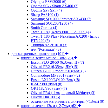
Olympia ESW3000
(6)
Optima SC- / Sharp ZX400
(2)
Optima SP / SPn
(4)
Sharp PA3100
(1)
Samsung SQ1000 / brother AX-430
(7)
Samsung SQ1200/1250
(4)
Smith Corona
(4)
Twen T 180, Xerox 6001, TA 9009
(4)
Twen T 180 Plus / Nakajima AX200 / handy
ETN229
(5)
Triumph Adler 1010
(3)
п/м "Ромашка"
(3)
для матричных принтеров
(101)
ширина ленты менее 13мм
(28)
Epson PLQ-20/50 (6,35мм, П)
(7)
Olivetti PR2 (6,35мм, ЛМ)
(5)
Citizen 120D, Prodot 350 (8мм)
(5)
Commodore MPS801 (8мм)
(2)
Epson LX100/LQ100 (8мм)
(8)
IBM 2380 (8мм)
(8)
OKI 182/390 (8мм)
(7)
Olivetti PR4 (11мм, правый Мёбиус)
(3)
Olivetti Dm100
(5)
остальные матричные принтеры (<13мм)
(0)
ширина ленты 13мм (12,7мм)
(62)