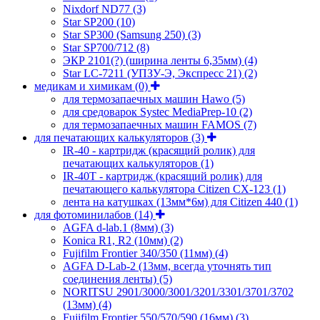
Nixdorf ND77
(3)
Star SP200
(10)
Star SP300 (Samsung 250)
(3)
Star SP700/712
(8)
ЭКР 2101(?) (ширина ленты 6,35мм)
(4)
Star LC-7211 (УПЗУ-Э, Экспресс 21)
(2)
медикам и химикам
(0)
для термозапаечных машин Hawo
(5)
для средоварок Systec MediaPrep-10
(2)
для термозапаечных машин FAMOS
(7)
для печатающих калькуляторов
(3)
IR-40 - картридж (красящий ролик) для
печатающих калькуляторов
(1)
IR-40T - картридж (красящий ролик) для
печатающего калькулятора Citizen CX-123
(1)
лента на катушках (13мм*6м) для Citizen 440
(1)
для фотоминилабов
(14)
AGFA d-lab.1 (8мм)
(3)
Konica R1, R2 (10мм)
(2)
Fujifilm Frontier 340/350 (11мм)
(4)
AGFA D-Lab-2 (13мм, всегда уточнять тип
соединения ленты)
(5)
NORITSU 2901/3000/3001/3201/3301/3701/3702
(13мм)
(4)
Fujifilm Frontier 550/570/590 (16мм)
(3)