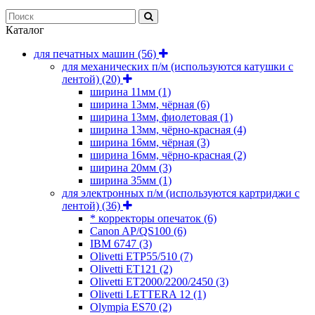
Каталог
для печатных машин
(56)
для механических п/м (используются катушки с
лентой)
(20)
ширина 11мм
(1)
ширина 13мм, чёрная
(6)
ширина 13мм, фиолетовая
(1)
ширина 13мм, чёрно-красная
(4)
ширина 16мм, чёрная
(3)
ширина 16мм, чёрно-красная
(2)
ширина 20мм
(3)
ширина 35мм
(1)
для электронных п/м (используются картриджи с
лентой)
(36)
* корректоры опечаток
(6)
Canon AP/QS100
(6)
IBM 6747
(3)
Olivetti ETP55/510
(7)
Olivetti ET121
(2)
Olivetti ET2000/2200/2450
(3)
Olivetti LETTERA 12
(1)
Olympia ES70
(2)