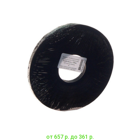
от
657 р.
до
361 р.