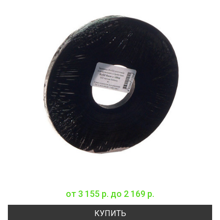
от
3 155 р.
до
2 169 р.
КУПИТЬ