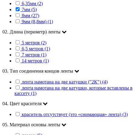
6,35мм (2)
7мм (5)
8мм (27)
9мм (8,8мм) (1)
02. Длина (периметр) ленты
5 метров (2)
6,5 метров (1)
7 метров (1)
14 метров (1)
03. Тип соединения концов ленты
лента намотана на две катушки ("2К") (4)
лента намотана на две катушки, которые вставлены в
кассету (1)
04. Цвет красителя
краситель отсутствует (это «снимающая» лента) (3)
05. Материал основы ленты