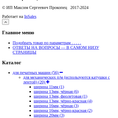
© ИП Максим Сергеевич Прокопец 2017-2024
Работает на
InSales
Главное меню
Подобрать товар по параметрам . . . . .
ОТВЕТЫ НА ВОПРОСЫ — В САМОМ НИЗУ
СТРАНИЦЫ
Каталог
для печатных машин
(56)
для механических п/м (используются катушки с
лентой)
(20)
ширина 11мм
(1)
ширина 13мм, чёрная
(6)
ширина 13мм, фиолетовая
(1)
ширина 13мм, чёрно-красная
(4)
ширина 16мм, чёрная
(3)
ширина 16мм, чёрно-красная
(2)
ширина 20мм
(3)