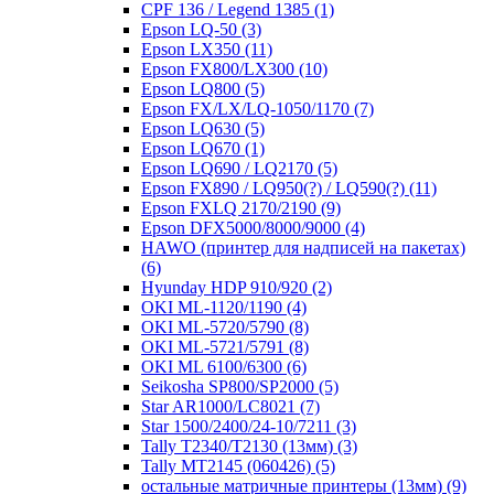
CPF 136 / Legend 1385
(1)
Epson LQ-50
(3)
Epson LX350
(11)
Epson FX800/LX300
(10)
Epson LQ800
(5)
Epson FX/LX/LQ-1050/1170
(7)
Epson LQ630
(5)
Epson LQ670
(1)
Epson LQ690 / LQ2170
(5)
Epson FX890 / LQ950(?) / LQ590(?)
(11)
Epson FXLQ 2170/2190
(9)
Epson DFX5000/8000/9000
(4)
HAWO (принтер для надписей на пакетах)
(6)
Hyunday HDP 910/920
(2)
OKI ML-1120/1190
(4)
OKI ML-5720/5790
(8)
OKI ML-5721/5791
(8)
OKI ML 6100/6300
(6)
Seikosha SP800/SP2000
(5)
Star AR1000/LC8021
(7)
Star 1500/2400/24-10/7211
(3)
Tally T2340/T2130 (13мм)
(3)
Tally MT2145 (060426)
(5)
остальные матричные принтеры (13мм)
(9)