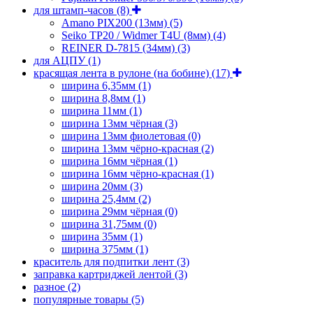
для штамп-часов
(8)
Amano PIX200 (13мм)
(5)
Seiko TP20 / Widmer T4U (8мм)
(4)
REINER D-7815 (34мм)
(3)
для АЦПУ
(1)
красящая лента в рулоне (на бобине)
(17)
ширина 6,35мм
(1)
ширина 8,8мм
(1)
ширина 11мм
(1)
ширина 13мм чёрная
(3)
ширина 13мм фиолетовая
(0)
ширина 13мм чёрно-красная
(2)
ширина 16мм чёрная
(1)
ширина 16мм чёрно-красная
(1)
ширина 20мм
(3)
ширина 25,4мм
(2)
ширина 29мм чёрная
(0)
ширина 31,75мм
(0)
ширина 35мм
(1)
ширина 375мм
(1)
краситель для подпитки лент
(3)
заправка картриджей лентой
(3)
разное
(2)
популярные товары
(5)