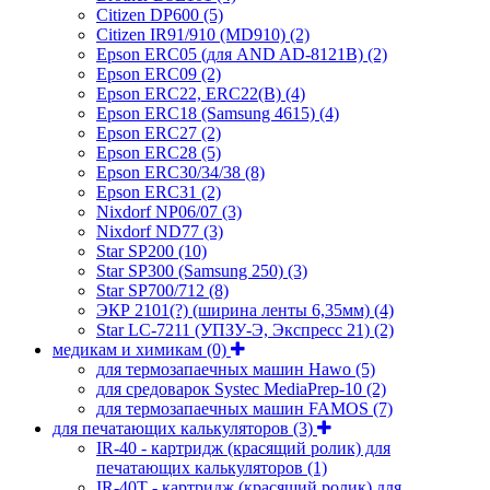
Citizen DP600
(5)
Citizen IR91/910 (MD910)
(2)
Epson ERC05 (для AND AD-8121B)
(2)
Epson ERC09
(2)
Epson ERC22, ERC22(B)
(4)
Epson ERC18 (Samsung 4615)
(4)
Epson ERC27
(2)
Epson ERC28
(5)
Epson ERC30/34/38
(8)
Epson ERC31
(2)
Nixdorf NP06/07
(3)
Nixdorf ND77
(3)
Star SP200
(10)
Star SP300 (Samsung 250)
(3)
Star SP700/712
(8)
ЭКР 2101(?) (ширина ленты 6,35мм)
(4)
Star LC-7211 (УПЗУ-Э, Экспресс 21)
(2)
медикам и химикам
(0)
для термозапаечных машин Hawo
(5)
для средоварок Systec MediaPrep-10
(2)
для термозапаечных машин FAMOS
(7)
для печатающих калькуляторов
(3)
IR-40 - картридж (красящий ролик) для
печатающих калькуляторов
(1)
IR-40T - картридж (красящий ролик) для