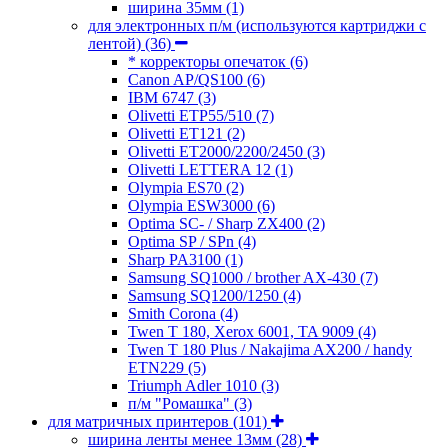
ширина 35мм
(1)
для электронных п/м (используются картриджи с
лентой)
(36)
* корректоры опечаток
(6)
Canon AP/QS100
(6)
IBM 6747
(3)
Olivetti ETP55/510
(7)
Olivetti ET121
(2)
Olivetti ET2000/2200/2450
(3)
Olivetti LETTERA 12
(1)
Olympia ES70
(2)
Olympia ESW3000
(6)
Optima SC- / Sharp ZX400
(2)
Optima SP / SPn
(4)
Sharp PA3100
(1)
Samsung SQ1000 / brother AX-430
(7)
Samsung SQ1200/1250
(4)
Smith Corona
(4)
Twen T 180, Xerox 6001, TA 9009
(4)
Twen T 180 Plus / Nakajima AX200 / handy
ETN229
(5)
Triumph Adler 1010
(3)
п/м "Ромашка"
(3)
для матричных принтеров
(101)
ширина ленты менее 13мм
(28)