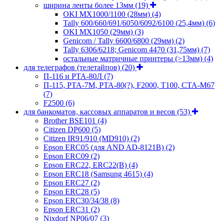
ширина ленты более 13мм
(19)
OKI MX1000/1100 (28мм)
(4)
Tally 600/660/691/6050/6092/6100 (25,4мм)
(6)
OKI MX1050 (29мм)
(3)
Genicom / Tally 6600/6800 (29мм)
(2)
Tally 6306/6218; Genicom 4470 (31,75мм)
(7)
остальные матричные принтеры (>13мм)
(4)
для телеграфов (телетайпов)
(20)
П-116 и РТА-80Л
(7)
П-115, РТА-7М, РТА-80(?), F2000, T100, СТА-М67
(7)
F2500
(6)
для банкоматов, кассовых аппаратов и весов
(53)
Brother BSE101
(4)
Citizen DP600
(5)
Citizen IR91/910 (MD910)
(2)
Epson ERC05 (для AND AD-8121B)
(2)
Epson ERC09
(2)
Epson ERC22, ERC22(B)
(4)
Epson ERC18 (Samsung 4615)
(4)
Epson ERC27
(2)
Epson ERC28
(5)
Epson ERC30/34/38
(8)
Epson ERC31
(2)
Nixdorf NP06/07
(3)