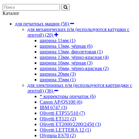
Каталог
для печатных машин
(56)
для механических п/м (используются катушки с
лентой)
(20)
ширина 11мм
(1)
ширина 13мм, чёрная
(6)
ширина 13мм, фиолетовая
(1)
ширина 13мм, чёрно-красная
(4)
ширина 16мм, чёрная
(3)
ширина 16мм, чёрно-красная
(2)
ширина 20мм
(3)
ширина 35мм
(1)
для электронных п/м (используются картриджи с
лентой)
(36)
* корректоры опечаток
(6)
Canon AP/QS100
(6)
IBM 6747
(3)
Olivetti ETP55/510
(7)
Olivetti ET121
(2)
Olivetti ET2000/2200/2450
(3)
Olivetti LETTERA 12
(1)
Olympia ES70
(2)