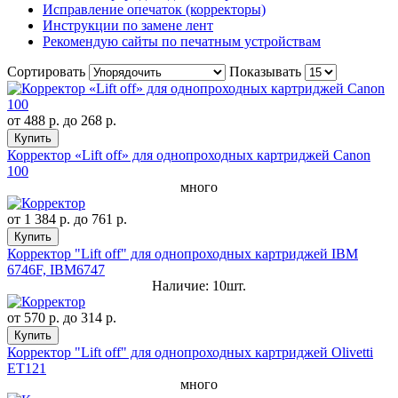
Исправление опечаток (корректоры)
Инструкции по замене лент
Рекомендую сайты по печатным устройствам
Сортировать
Показывать
от
488 р.
до
268 р.
Купить
Корректор «Lift off» для однопроходных картриджей Canon
100
много
от
1 384 р.
до
761 р.
Купить
Корректор "Lift off" для однопроходных картриджей IBM
6746F, IBM6747
Наличие: 10шт.
от
570 р.
до
314 р.
Купить
Корректор "Lift off" для однопроходных картриджей Olivetti
ET121
много