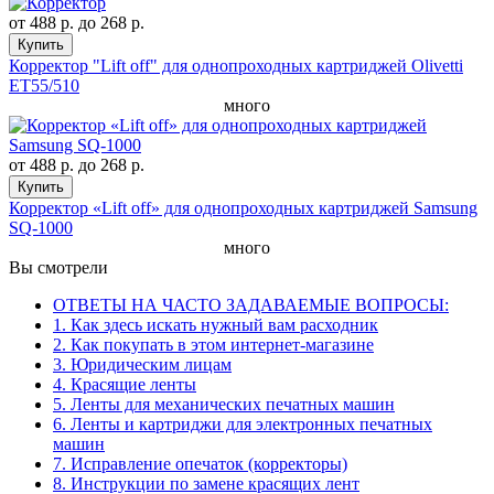
от
488 р.
до
268 р.
Купить
Корректор "Lift off" для однопроходных картриджей Olivetti
ET55/510
много
от
488 р.
до
268 р.
Купить
Корректор «Lift off» для однопроходных картриджей Samsung
SQ-1000
много
Вы смотрели
ОТВЕТЫ НА ЧАСТО ЗАДАВАЕМЫЕ ВОПРОСЫ:
1. Как здесь искать нужный вам расходник
2. Как покупать в этом интернет-магазине
3. Юридическим лицам
4. Красящие ленты
5. Ленты для механических печатных машин
6. Ленты и картриджи для электронных печатных
машин
7. Исправление опечаток (корректоры)
8. Инструкции по замене красящих лент