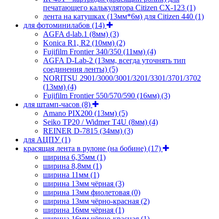
печатающего калькулятора Citizen CX-123
(1)
лента на катушках (13мм*6м) для Citizen 440
(1)
для фотоминилабов
(14)
AGFA d-lab.1 (8мм)
(3)
Konica R1, R2 (10мм)
(2)
Fujifilm Frontier 340/350 (11мм)
(4)
AGFA D-Lab-2 (13мм, всегда уточнять тип
соединения ленты)
(5)
NORITSU 2901/3000/3001/3201/3301/3701/3702
(13мм)
(4)
Fujifilm Frontier 550/570/590 (16мм)
(3)
для штамп-часов
(8)
Amano PIX200 (13мм)
(5)
Seiko TP20 / Widmer T4U (8мм)
(4)
REINER D-7815 (34мм)
(3)
для АЦПУ
(1)
красящая лента в рулоне (на бобине)
(17)
ширина 6,35мм
(1)
ширина 8,8мм
(1)
ширина 11мм
(1)
ширина 13мм чёрная
(3)
ширина 13мм фиолетовая
(0)
ширина 13мм чёрно-красная
(2)
ширина 16мм чёрная
(1)
ширина 16мм чёрно-красная
(1)