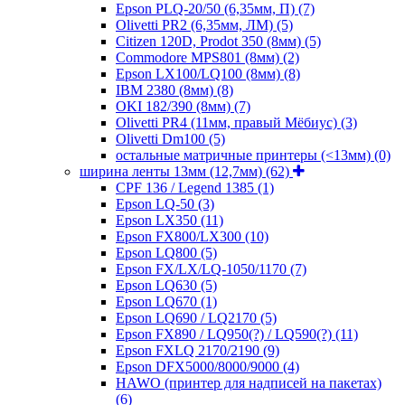
Epson PLQ-20/50 (6,35мм, П)
(7)
Olivetti PR2 (6,35мм, ЛМ)
(5)
Citizen 120D, Prodot 350 (8мм)
(5)
Commodore MPS801 (8мм)
(2)
Epson LX100/LQ100 (8мм)
(8)
IBM 2380 (8мм)
(8)
OKI 182/390 (8мм)
(7)
Olivetti PR4 (11мм, правый Мёбиус)
(3)
Olivetti Dm100
(5)
остальные матричные принтеры (<13мм)
(0)
ширина ленты 13мм (12,7мм)
(62)
CPF 136 / Legend 1385
(1)
Epson LQ-50
(3)
Epson LX350
(11)
Epson FX800/LX300
(10)
Epson LQ800
(5)
Epson FX/LX/LQ-1050/1170
(7)
Epson LQ630
(5)
Epson LQ670
(1)
Epson LQ690 / LQ2170
(5)
Epson FX890 / LQ950(?) / LQ590(?)
(11)
Epson FXLQ 2170/2190
(9)
Epson DFX5000/8000/9000
(4)
HAWO (принтер для надписей на пакетах)
(6)