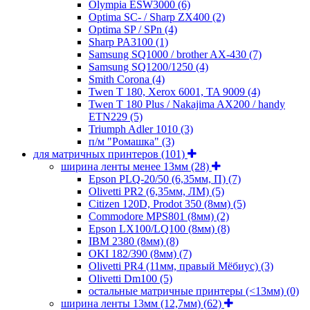
Olympia ESW3000
(6)
Optima SC- / Sharp ZX400
(2)
Optima SP / SPn
(4)
Sharp PA3100
(1)
Samsung SQ1000 / brother AX-430
(7)
Samsung SQ1200/1250
(4)
Smith Corona
(4)
Twen T 180, Xerox 6001, TA 9009
(4)
Twen T 180 Plus / Nakajima AX200 / handy
ETN229
(5)
Triumph Adler 1010
(3)
п/м "Ромашка"
(3)
для матричных принтеров
(101)
ширина ленты менее 13мм
(28)
Epson PLQ-20/50 (6,35мм, П)
(7)
Olivetti PR2 (6,35мм, ЛМ)
(5)
Citizen 120D, Prodot 350 (8мм)
(5)
Commodore MPS801 (8мм)
(2)
Epson LX100/LQ100 (8мм)
(8)
IBM 2380 (8мм)
(8)
OKI 182/390 (8мм)
(7)
Olivetti PR4 (11мм, правый Мёбиус)
(3)
Olivetti Dm100
(5)
остальные матричные принтеры (<13мм)
(0)
ширина ленты 13мм (12,7мм)
(62)