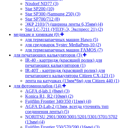
Nixdorf ND77
(3)
Star SP200
(10)
Star SP300 (Samsung 250)
(3)
Star SP700/712
(8)
ЭКР 2101(?) (ширина ленты 6,35мм)
(4)
Star LC-7211 (УПЗУ-Э, Экспресс 21)
(2)
медикам и химикам
(0)
для термозапаечных машин Hawo
(5)
для средоварок Systec MediaPrep-10
(2)
для термозапаечных машин FAMOS
(7)
для печатающих калькуляторов
(3)
IR-40 - картридж (красящий ролик) для
печатающих калькуляторов
(1)
IR-40T - картридж (красящий ролик) для
печатающего калькулятора Citizen CX-123
(1)
лента на катушках (13мм*6м) для Citizen 440
(1)
для фотоминилабов
(14)
AGFA d-lab.1 (8мм)
(3)
Konica R1, R2 (10мм)
(2)
Fujifilm Frontier 340/350 (11мм)
(4)
AGFA D-Lab-2 (13мм, всегда уточнять тип
соединения ленты)
(5)
NORITSU 2901/3000/3001/3201/3301/3701/3702
(13мм)
(4)
Fujifilm Frontier 550/570/590 (16мм)
(3)