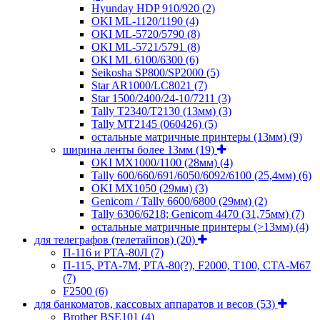
Hyunday HDP 910/920
(2)
OKI ML-1120/1190
(4)
OKI ML-5720/5790
(8)
OKI ML-5721/5791
(8)
OKI ML 6100/6300
(6)
Seikosha SP800/SP2000
(5)
Star AR1000/LC8021
(7)
Star 1500/2400/24-10/7211
(3)
Tally T2340/T2130 (13мм)
(3)
Tally MT2145 (060426)
(5)
остальные матричные принтеры (13мм)
(9)
ширина ленты более 13мм
(19)
OKI MX1000/1100 (28мм)
(4)
Tally 600/660/691/6050/6092/6100 (25,4мм)
(6)
OKI MX1050 (29мм)
(3)
Genicom / Tally 6600/6800 (29мм)
(2)
Tally 6306/6218; Genicom 4470 (31,75мм)
(7)
остальные матричные принтеры (>13мм)
(4)
для телеграфов (телетайпов)
(20)
П-116 и РТА-80Л
(7)
П-115, РТА-7М, РТА-80(?), F2000, T100, СТА-М67
(7)
F2500
(6)
для банкоматов, кассовых аппаратов и весов
(53)
Brother BSE101
(4)