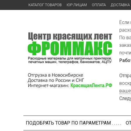
КАТАЛОГ ТОВАРОВ
ЮР.ЛИЦАМ
ОПЛАТА
ДОСТАВКА
Если
расх
По в
зака
почт
Рабо
Отпр
воск
ваше
След
ПОДОБРАТЬ ТОВАР ПО ПАРАМЕТРАМ . . . . .
О