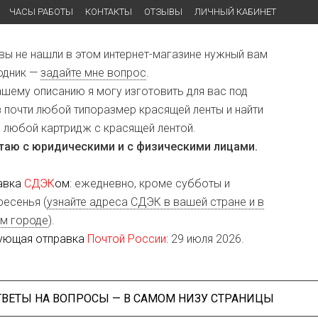
ЧАСЫ РАБОТЫ
КОНТАКТЫ
ОТЗЫВЫ
ЛИЧНЫЙ КАБИНЕТ
 вы не нашли в этом интернет-магазине нужный вам
одник —
задайте мне вопрос
.
ашему описанию я могу изготовить для вас под
з почти любой типоразмер красящей ленты и найти
и любой картридж с красящей лентой.
таю с юридическими и с физическими лицами.
авка
СДЭК
ом
: ежедневно, кроме субботы и
ресенья (
узнайте адреса СДЭК в вашей стране и в
м городе
).
ующая отправка
Почтой России
: 29 июля 2026.
ТВЕТЫ НА ВОПРОСЫ — В САМОМ НИЗУ СТРАНИЦЫ