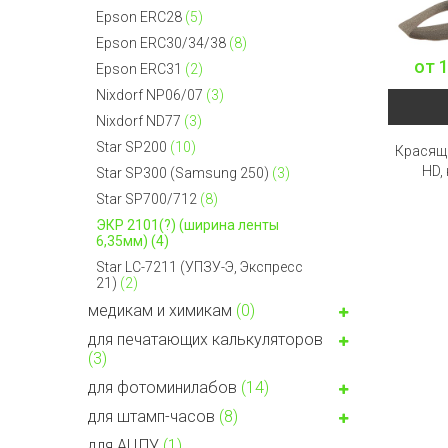
Epson ERC28
(5)
Epson ERC30/34/38
(8)
от
1
Epson ERC31
(2)
Nixdorf NP06/07
(3)
Nixdorf ND77
(3)
Star SP200
(10)
Красяща
HD,
Star SP300 (Samsung 250)
(3)
Star SP700/712
(8)
ЭКР 2101(?) (ширина ленты
6,35мм)
(4)
Star LC-7211 (УПЗУ-Э, Экспресс
21)
(2)
медикам и химикам
(0)
для печатающих калькуляторов
(3)
для фотоминилабов
(14)
для штамп-часов
(8)
для АЦПУ
(1)