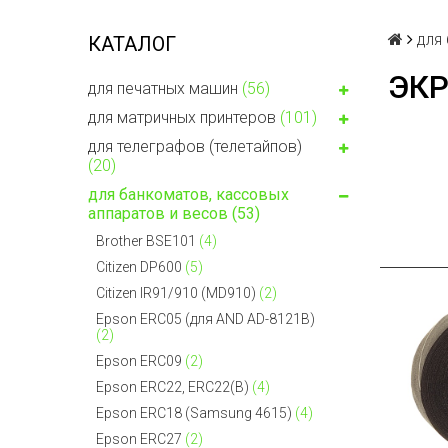
для
КАТАЛОГ
ЭКР
для печатных машин
(56)
для матричных принтеров
(101)
для телеграфов (телетайпов)
(20)
для банкоматов, кассовых
аппаратов и весов
(53)
Brother BSE101
(4)
Citizen DP600
(5)
Citizen IR91/910 (MD910)
(2)
Epson ERC05 (для AND AD-8121B)
(2)
Epson ERC09
(2)
Epson ERC22, ERC22(B)
(4)
Epson ERC18 (Samsung 4615)
(4)
Epson ERC27
(2)