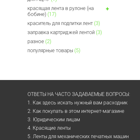
красящая лента в рулоне (на
бобине)
(17)
краситель для подпитки лент
(3)
заправка картриджей лентой
(3)
разное
(2)
популярные товары
(5)
ОТВЕТЫ НА ЧАСТО ЗАДАВАЕМЫЕ ВОПРОСЫ:
1. Как здесь искать нужный вам расходник
2. Как покупать в этом интернет-магазине
3. Юридическим лицам
4. Красящие ленты
5. Ленты для механических печатных машин