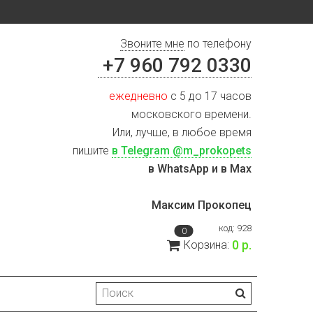
Звоните мне
по телефону
+7 960 792 0330
ежедневно
с 5 до 17 часов
московского времени.
Или, лучше, в любое время
пишите
в Telegram @m_prokopets
в WhatsApp и в Max
Максим Прокопец
код:
928
0
0 р.
Корзина: