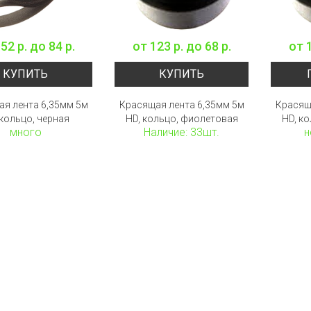
52 р.
до
84 р.
от
123 р.
до
68 р.
от
КУПИТЬ
КУПИТЬ
я лента 6,35мм 5м
Красящая лента 6,35мм 5м
Красящ
 кольцо, черная
HD, кольцо, фиолетовая
HD, к
много
Наличие: 33шт.
н