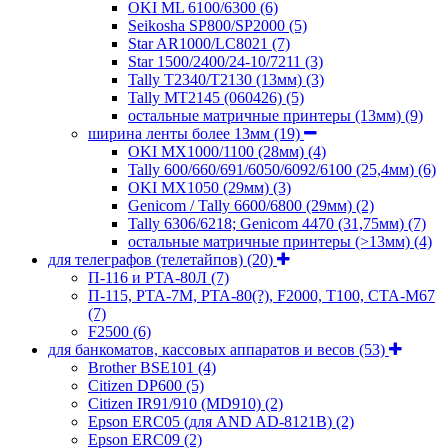
OKI ML 6100/6300
(6)
Seikosha SP800/SP2000
(5)
Star AR1000/LC8021
(7)
Star 1500/2400/24-10/7211
(3)
Tally T2340/T2130 (13мм)
(3)
Tally MT2145 (060426)
(5)
остальные матричные принтеры (13мм)
(9)
ширина ленты более 13мм
(19)
OKI MX1000/1100 (28мм)
(4)
Tally 600/660/691/6050/6092/6100 (25,4мм)
(6)
OKI MX1050 (29мм)
(3)
Genicom / Tally 6600/6800 (29мм)
(2)
Tally 6306/6218; Genicom 4470 (31,75мм)
(7)
остальные матричные принтеры (>13мм)
(4)
для телеграфов (телетайпов)
(20)
П-116 и РТА-80Л
(7)
П-115, РТА-7М, РТА-80(?), F2000, T100, СТА-М67
(7)
F2500
(6)
для банкоматов, кассовых аппаратов и весов
(53)
Brother BSE101
(4)
Citizen DP600
(5)
Citizen IR91/910 (MD910)
(2)
Epson ERC05 (для AND AD-8121B)
(2)
Epson ERC09
(2)