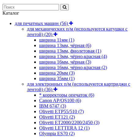
Каталог
для печатных машин
(56)
для механических п/м (используются катушки с
лентой)
(20)
ширина 11мм
(1)
ширина 13мм, чёрная
(6)
ширина 13мм, фиолетовая
(1)
ширина 13мм, чёрно-красная
(4)
ширина 16мм, чёрная
(3)
ширина 16мм, чёрно-красная
(2)
ширина 20мм
(3)
ширина 35мм
(1)
для электронных п/м (используются картриджи с
лентой)
(36)
* корректоры опечаток
(6)
Canon AP/QS100
(6)
IBM 6747
(3)
Olivetti ETP55/510
(7)
Olivetti ET121
(2)
Olivetti ET2000/2200/2450
(3)
Olivetti LETTERA 12
(1)
Olympia ES70
(2)