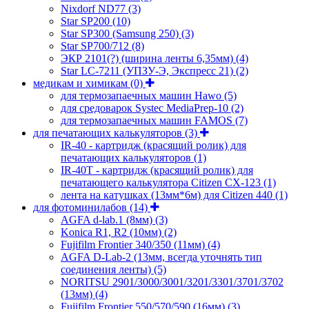
Nixdorf ND77
(3)
Star SP200
(10)
Star SP300 (Samsung 250)
(3)
Star SP700/712
(8)
ЭКР 2101(?) (ширина ленты 6,35мм)
(4)
Star LC-7211 (УПЗУ-Э, Экспресс 21)
(2)
медикам и химикам
(0)
для термозапаечных машин Hawo
(5)
для средоварок Systec MediaPrep-10
(2)
для термозапаечных машин FAMOS
(7)
для печатающих калькуляторов
(3)
IR-40 - картридж (красящий ролик) для
печатающих калькуляторов
(1)
IR-40T - картридж (красящий ролик) для
печатающего калькулятора Citizen CX-123
(1)
лента на катушках (13мм*6м) для Citizen 440
(1)
для фотоминилабов
(14)
AGFA d-lab.1 (8мм)
(3)
Konica R1, R2 (10мм)
(2)
Fujifilm Frontier 340/350 (11мм)
(4)
AGFA D-Lab-2 (13мм, всегда уточнять тип
соединения ленты)
(5)
NORITSU 2901/3000/3001/3201/3301/3701/3702
(13мм)
(4)
Fujifilm Frontier 550/570/590 (16мм)
(3)