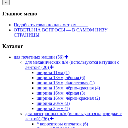
Главное меню
Подобрать товар по параметрам . . . . .
ОТВЕТЫ НА ВОПРОСЫ — В САМОМ НИЗУ
СТРАНИЦЫ
Каталог
для печатных машин
(56)
для механических п/м (используются катушки с
лентой)
(20)
ширина 11мм
(1)
ширина 13мм, чёрная
(6)
ширина 13мм, фиолетовая
(1)
ширина 13мм, чёрно-красная
(4)
ширина 16мм, чёрная
(3)
ширина 16мм, чёрно-красная
(2)
ширина 20мм
(3)
ширина 35мм
(1)
для электронных п/м (используются картриджи с
лентой)
(36)
* корректоры опечаток
(6)