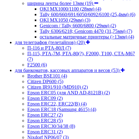
ширина ленты более 13мм
(19)
OKI MX1000/1100 (28мм)
(4)
Tally 600/660/691/6050/6092/6100 (25,4мм)
(6)
OKI MX1050 (29мм)
(3)
Genicom / Tally 6600/6800 (29мм)
(2)
Tally 6306/6218; Genicom 4470 (31,75мм)
(7)
остальные матричные принтеры (>13мм)
(4)
для телеграфов (телетайпов)
(20)
П-116 и РТА-80Л
(7)
П-115, РТА-7М, РТА-80(?), F2000, T100, СТА-М67
(7)
F2500
(6)
для банкоматов, кассовых аппаратов и весов
(53)
Brother BSE101
(4)
Citizen DP600
(5)
Citizen IR91/910 (MD910)
(2)
Epson ERC05 (для AND AD-8121B)
(2)
Epson ERC09
(2)
Epson ERC22, ERC22(B)
(4)
Epson ERC18 (Samsung 4615)
(4)
Epson ERC27
(2)
Epson ERC28
(5)
Epson ERC30/34/38
(8)
Epson ERC31
(2)
Nixdorf NP06/07
(3)