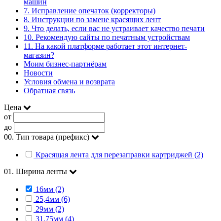
машин
7. Исправление опечаток (корректоры)
8. Инструкции по замене красящих лент
9. Что делать, если вас не устраивает качество печати
10. Рекомендую сайты по печатным устройствам
11. На какой платформе работает этот интернет-
магазин?
Моим бизнес-партнёрам
Новости
Условия обмена и возврата
Обратная связь
Цена
от
до
00. Тип товара (префикс)
Красящая лента для перезаправки картриджей (2)
01. Ширина ленты
16мм (2)
25,4мм (6)
29мм (2)
31,75мм (4)