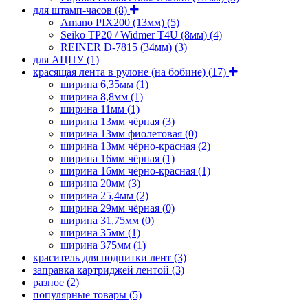
для штамп-часов
(8)
Amano PIX200 (13мм)
(5)
Seiko TP20 / Widmer T4U (8мм)
(4)
REINER D-7815 (34мм)
(3)
для АЦПУ
(1)
красящая лента в рулоне (на бобине)
(17)
ширина 6,35мм
(1)
ширина 8,8мм
(1)
ширина 11мм
(1)
ширина 13мм чёрная
(3)
ширина 13мм фиолетовая
(0)
ширина 13мм чёрно-красная
(2)
ширина 16мм чёрная
(1)
ширина 16мм чёрно-красная
(1)
ширина 20мм
(3)
ширина 25,4мм
(2)
ширина 29мм чёрная
(0)
ширина 31,75мм
(0)
ширина 35мм
(1)
ширина 375мм
(1)
краситель для подпитки лент
(3)
заправка картриджей лентой
(3)
разное
(2)
популярные товары
(5)