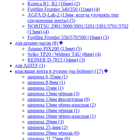
Konica R1, R2 (10мм)
(2)
Fujifilm Frontier 340/350 (11мм)
(4)
AGFA D-Lab-2 (13мм, всегда уточнять тип
соединения ленты)
(5)
NORITSU 2901/3000/3001/3201/3301/3701/3702
(13мм)
(4)
Fujifilm Frontier 550/570/590 (16мм)
(3)
для штамп-часов
(8)
Amano PIX200 (13мм)
(5)
Seiko TP20 / Widmer T4U (8мм)
(4)
REINER D-7815 (34мм)
(3)
для АЦПУ
(1)
красящая лента в рулоне (на бобине)
(17)
ширина 6,35мм
(1)
ширина 8,8мм
(1)
ширина 11мм
(1)
ширина 13мм чёрная
(3)
ширина 13мм фиолетовая
(0)
ширина 13мм чёрно-красная
(2)
ширина 16мм чёрная
(1)
ширина 16мм чёрно-красная
(1)
ширина 20мм
(3)
ширина 25,4мм
(2)
ширина 29мм чёрная
(0)
ширина 31,75мм
(0)