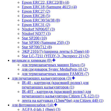
Epson ERC22, ERC22(B)
(4)
Epson ERC18 (Samsung 4615)
(4)
Epson ERC27
(2)
Epson ERC28
(5)
Epson ERC30/34/38
(8)
Epson ERC31
(2)
Nixdorf NP06/07
(3)
Nixdorf ND77
(3)
Star SP200
(10)
Star SP300 (Samsung 250)
(3)
Star SP700/712
(8)
ЭКР 2101(?) (ширина ленты 6,35мм)
(4)
Star LC-7211 (УПЗУ-Э, Экспресс 21)
(2)
медикам и химикам
(0)
для термозапаечных машин Hawo
(5)
для средоварок Systec MediaPrep-10
(2)
для термозапаечных машин FAMOS
(7)
для печатающих калькуляторов
(3)
IR-40 - картридж (красящий ролик) для
печатающих калькуляторов
(1)
IR-40T - картридж (красящий ролик) для
печатающего калькулятора Citizen CX-123
(1)
лента на катушках (13мм*6м) для Citizen 440
(1)
для фотоминилабов
(14)
AGFA d-lab.1 (8мм)
(3)