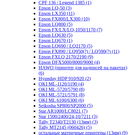
CPF 136 / Legend 1385
(1)
Epson LQ-50
(3)
Epson LX350
(11)
Epson FX800/LX300
(10)
Epson LQ800
(5)
Epson FX/LX/LQ-1050/1170
(7)
Epson LQ630
(5)
Epson LQ670
(1)
Epson LQ690 / LQ2170
(5)
Epson FX890 / LQ950(?) / LQ590(?)
(11)
Epson FXLQ 2170/2190
(9)
Epson DFX5000/8000/9000
(4)
HAWO (принтер для надписей на пакетах)
(6)
Hyunday HDP 910/920
(2)
OKI ML-1120/1190
(4)
OKI ML-5720/5790
(8)
OKI ML-5721/5791
(8)
OKI ML 6100/6300
(6)
Seikosha SP800/SP2000
(5)
Star AR1000/LC8021
(7)
Star 1500/2400/24-10/7211
(3)
Tally T2340/T2130 (13мм)
(3)
Tally MT2145 (060426)
(5)
остальные матричные принтеры (13мм)
(9)