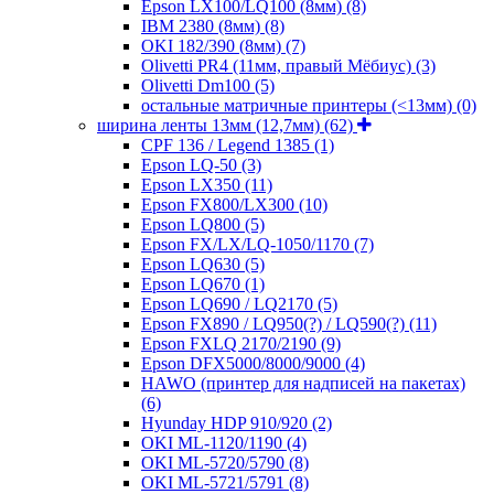
Epson LX100/LQ100 (8мм)
(8)
IBM 2380 (8мм)
(8)
OKI 182/390 (8мм)
(7)
Olivetti PR4 (11мм, правый Мёбиус)
(3)
Olivetti Dm100
(5)
остальные матричные принтеры (<13мм)
(0)
ширина ленты 13мм (12,7мм)
(62)
CPF 136 / Legend 1385
(1)
Epson LQ-50
(3)
Epson LX350
(11)
Epson FX800/LX300
(10)
Epson LQ800
(5)
Epson FX/LX/LQ-1050/1170
(7)
Epson LQ630
(5)
Epson LQ670
(1)
Epson LQ690 / LQ2170
(5)
Epson FX890 / LQ950(?) / LQ590(?)
(11)
Epson FXLQ 2170/2190
(9)
Epson DFX5000/8000/9000
(4)
HAWO (принтер для надписей на пакетах)
(6)
Hyunday HDP 910/920
(2)
OKI ML-1120/1190
(4)
OKI ML-5720/5790
(8)
OKI ML-5721/5791
(8)