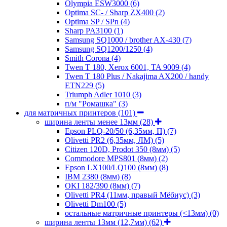
Olympia ESW3000
(6)
Optima SC- / Sharp ZX400
(2)
Optima SP / SPn
(4)
Sharp PA3100
(1)
Samsung SQ1000 / brother AX-430
(7)
Samsung SQ1200/1250
(4)
Smith Corona
(4)
Twen T 180, Xerox 6001, TA 9009
(4)
Twen T 180 Plus / Nakajima AX200 / handy
ETN229
(5)
Triumph Adler 1010
(3)
п/м "Ромашка"
(3)
для матричных принтеров
(101)
ширина ленты менее 13мм
(28)
Epson PLQ-20/50 (6,35мм, П)
(7)
Olivetti PR2 (6,35мм, ЛМ)
(5)
Citizen 120D, Prodot 350 (8мм)
(5)
Commodore MPS801 (8мм)
(2)
Epson LX100/LQ100 (8мм)
(8)
IBM 2380 (8мм)
(8)
OKI 182/390 (8мм)
(7)
Olivetti PR4 (11мм, правый Мёбиус)
(3)
Olivetti Dm100
(5)
остальные матричные принтеры (<13мм)
(0)
ширина ленты 13мм (12,7мм)
(62)