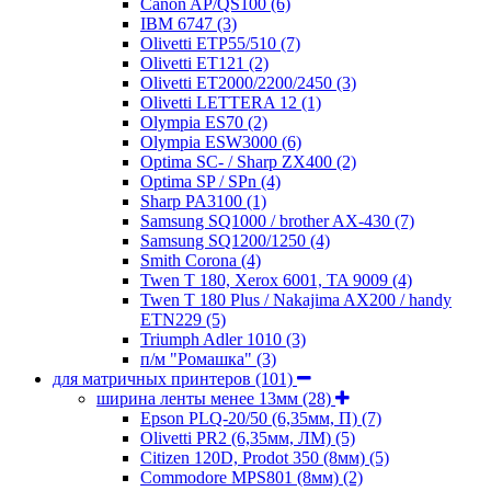
Canon AP/QS100
(6)
IBM 6747
(3)
Olivetti ETP55/510
(7)
Olivetti ET121
(2)
Olivetti ET2000/2200/2450
(3)
Olivetti LETTERA 12
(1)
Olympia ES70
(2)
Olympia ESW3000
(6)
Optima SC- / Sharp ZX400
(2)
Optima SP / SPn
(4)
Sharp PA3100
(1)
Samsung SQ1000 / brother AX-430
(7)
Samsung SQ1200/1250
(4)
Smith Corona
(4)
Twen T 180, Xerox 6001, TA 9009
(4)
Twen T 180 Plus / Nakajima AX200 / handy
ETN229
(5)
Triumph Adler 1010
(3)
п/м "Ромашка"
(3)
для матричных принтеров
(101)
ширина ленты менее 13мм
(28)
Epson PLQ-20/50 (6,35мм, П)
(7)
Olivetti PR2 (6,35мм, ЛМ)
(5)
Citizen 120D, Prodot 350 (8мм)
(5)
Commodore MPS801 (8мм)
(2)