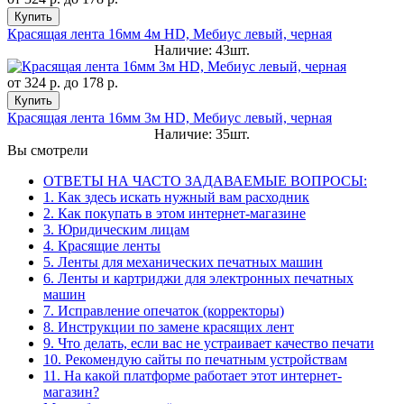
Купить
Красящая лента 16мм 4м HD, Мебиус левый, черная
Наличие: 43шт.
от
324 р.
до
178 р.
Купить
Красящая лента 16мм 3м HD, Мебиус левый, черная
Наличие: 35шт.
Вы смотрели
ОТВЕТЫ НА ЧАСТО ЗАДАВАЕМЫЕ ВОПРОСЫ:
1. Как здесь искать нужный вам расходник
2. Как покупать в этом интернет-магазине
3. Юридическим лицам
4. Красящие ленты
5. Ленты для механических печатных машин
6. Ленты и картриджи для электронных печатных
машин
7. Исправление опечаток (корректоры)
8. Инструкции по замене красящих лент
9. Что делать, если вас не устраивает качество печати
10. Рекомендую сайты по печатным устройствам
11. На какой платформе работает этот интернет-
магазин?