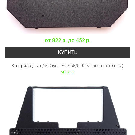
от
822 р.
до
452 р.
КУПИТЬ
Картридж для п/м Olivetti ETP-55/510 (многопроходный)
много