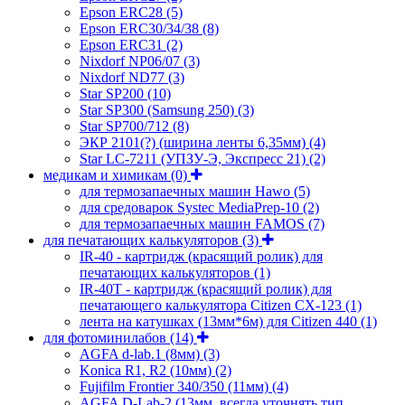
Epson ERC28
(5)
Epson ERC30/34/38
(8)
Epson ERC31
(2)
Nixdorf NP06/07
(3)
Nixdorf ND77
(3)
Star SP200
(10)
Star SP300 (Samsung 250)
(3)
Star SP700/712
(8)
ЭКР 2101(?) (ширина ленты 6,35мм)
(4)
Star LC-7211 (УПЗУ-Э, Экспресс 21)
(2)
медикам и химикам
(0)
для термозапаечных машин Hawo
(5)
для средоварок Systec MediaPrep-10
(2)
для термозапаечных машин FAMOS
(7)
для печатающих калькуляторов
(3)
IR-40 - картридж (красящий ролик) для
печатающих калькуляторов
(1)
IR-40T - картридж (красящий ролик) для
печатающего калькулятора Citizen CX-123
(1)
лента на катушках (13мм*6м) для Citizen 440
(1)
для фотоминилабов
(14)
AGFA d-lab.1 (8мм)
(3)
Konica R1, R2 (10мм)
(2)
Fujifilm Frontier 340/350 (11мм)
(4)
AGFA D-Lab-2 (13мм, всегда уточнять тип