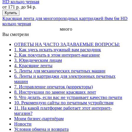
от
171 р.
до
94 р.
Купить
Красящая лента для многопроходных картриджей 8мм 6м HD
кольцо черная
много
Вы смотрели
ОТВЕТЫ НА ЧАСТО ЗАДАВАЕМЫЕ ВОПРОСЫ:
1. Как здесь искать нужный вам расходник
2. Как покупать в этом интернет-магазине
3. Юридическим лицам
4. Красящие ленты
5. Ленты для механических печатных машин
6. Ленты и картриджи для электронных печатных
машин
7. Исправление опечаток (корректоры)
8. Инструкции по замене красящих лент
9. Что делать, если вас не устраивает качество печати
10. Рекомендую сайты по печатным устройствам
11. На какой платформе работает этот интернет-
магазин?
Моим бизнес-партнёрам
Новости
Условия обмена и возврата