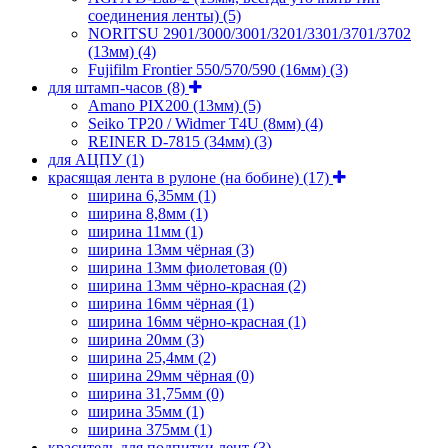
соединения ленты)
(5)
NORITSU 2901/3000/3001/3201/3301/3701/3702
(13мм)
(4)
Fujifilm Frontier 550/570/590 (16мм)
(3)
для штамп-часов
(8)
Amano PIX200 (13мм)
(5)
Seiko TP20 / Widmer T4U (8мм)
(4)
REINER D-7815 (34мм)
(3)
для АЦПУ
(1)
красящая лента в рулоне (на бобине)
(17)
ширина 6,35мм
(1)
ширина 8,8мм
(1)
ширина 11мм
(1)
ширина 13мм чёрная
(3)
ширина 13мм фиолетовая
(0)
ширина 13мм чёрно-красная
(2)
ширина 16мм чёрная
(1)
ширина 16мм чёрно-красная
(1)
ширина 20мм
(3)
ширина 25,4мм
(2)
ширина 29мм чёрная
(0)
ширина 31,75мм
(0)
ширина 35мм
(1)
ширина 375мм
(1)
краситель для подпитки лент
(3)