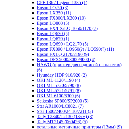
CPF 136 / Legend 1385
(1)
Epson LQ-50
(3)
Epson LX350
(11)
Epson FX800/LX300
(10)
Epson LQ800
(5)
Epson FX/LX/LQ-1050/1170
(7)
Epson LQ630
(5)
Epson LQ670
(1)
Epson LQ690 / LQ2170
(5)
Epson FX890 / LQ950(?) / LQ590(?)
(11)
Epson FXLQ 2170/2190
(9)
Epson DFX5000/8000/9000
(4)
HAWO (принтер для надписей на пакетах)
(6)
Hyunday HDP 910/920
(2)
OKI ML-1120/1190
(4)
OKI ML-5720/5790
(8)
OKI ML-5721/5791
(8)
OKI ML 6100/6300
(6)
Seikosha SP800/SP2000
(5)
Star AR1000/LC8021
(7)
Star 1500/2400/24-10/7211
(3)
Tally T2340/T2130 (13мм)
(3)
Tally MT2145 (060426)
(5)
остальные матричные принтеры (13мм)
(9)