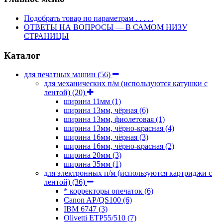
Подобрать товар по параметрам . . . . .
ОТВЕТЫ НА ВОПРОСЫ — В САМОМ НИЗУ
СТРАНИЦЫ
Каталог
для печатных машин
(56)
для механических п/м (используются катушки с
лентой)
(20)
ширина 11мм
(1)
ширина 13мм, чёрная
(6)
ширина 13мм, фиолетовая
(1)
ширина 13мм, чёрно-красная
(4)
ширина 16мм, чёрная
(3)
ширина 16мм, чёрно-красная
(2)
ширина 20мм
(3)
ширина 35мм
(1)
для электронных п/м (используются картриджи с
лентой)
(36)
* корректоры опечаток
(6)
Canon AP/QS100
(6)
IBM 6747
(3)
Olivetti ETP55/510
(7)