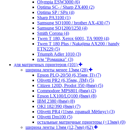
Olympia ESW3000
(6)
Optima SC- / Sharp ZX400
(2)
Optima SP / SPn
(4)
Sharp PA3100
(1)
Samsung SQ1000 / brother AX-430
(7)
Samsung SQ1200/1250
(4)
Smith Corona
(4)
Twen T 180, Xerox 6001, TA 9009
(4)
Twen T 180 Plus / Nakajima AX200 / handy
ETN229
(5)
Triumph Adler 1010
(3)
п/м "Ромашка"
(3)
для матричных принтеров
(101)
ширина ленты менее 13мм
(28)
Epson PLQ-20/50 (6,35мм, П)
(7)
Olivetti PR2 (6,35мм, ЛМ)
(5)
Citizen 120D, Prodot 350 (8мм)
(5)
Commodore MPS801 (8мм)
(2)
Epson LX100/LQ100 (8мм)
(8)
IBM 2380 (8мм)
(8)
OKI 182/390 (8мм)
(7)
Olivetti PR4 (11мм, правый Мёбиус)
(3)
Olivetti Dm100
(5)
остальные матричные принтеры (<13мм)
(0)
ширина ленты 13мм (12,7мм)
(62)