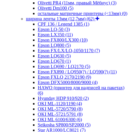
Olivetti PR4 (11мм, правый Мёбиус)
(3)
Olivetti Dm100
(5)
остальные матричные принтеры (<13мм)
(0)
ширина ленты 13мм (12,7мм)
(62)
CPF 136 / Legend 1385
(1)
Epson LQ-50
(3)
Epson LX350
(11)
Epson FX800/LX300
(10)
Epson LQ800
(5)
Epson FX/LX/LQ-1050/1170
(7)
Epson LQ630
(5)
Epson LQ670
(1)
Epson LQ690 / LQ2170
(5)
Epson FX890 / LQ950(?) / LQ590(?)
(11)
Epson FXLQ 2170/2190
(9)
Epson DFX5000/8000/9000
(4)
HAWO (принтер для надписей на пакетах)
(6)
Hyunday HDP 910/920
(2)
OKI ML-1120/1190
(4)
OKI ML-5720/5790
(8)
OKI ML-5721/5791
(8)
OKI ML 6100/6300
(6)
Seikosha SP800/SP2000
(5)
Star AR1000/LC8021
(7)