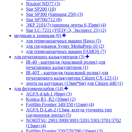
Nixdorf ND77
(3)
Star SP200
(10)
Star SP300 (Samsung 250)
(3)
Star SP700/712
(8)
ЭКР 2101(?) (ширина ленты 6,35мм)
(4)
Star LC-7211 (УПЗУ-Э, Экспресс 21)
(2)
медикам и химикам
(0)
для термозапаечных машин Hawo
(5)
для средоварок Systec MediaPrep-10
(2)
для термозапаечных машин FAMOS
(7)
для печатающих калькуляторов
(3)
IR-40 - картридж (красящий ролик) для
печатающих калькуляторов
(1)
IR-40T - картридж (красящий ролик) для
печатающего калькулятора Citizen CX-123
(1)
лента на катушках (13мм*6м) для Citizen 440
(1)
для фотоминилабов
(14)
AGFA d-lab.1 (8мм)
(3)
Konica R1, R2 (10мм)
(2)
Fujifilm Frontier 340/350 (11мм)
(4)
AGFA D-Lab-2 (13мм, всегда уточнять тип
соединения ленты)
(5)
NORITSU 2901/3000/3001/3201/3301/3701/3702
(13мм)
(4)
Fujifilm Frontier 550/570/590 (16мм)
(3)