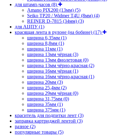
для штамп-часов
(8)
Amano PIX200 (13мм)
(5)
Seiko TP20 / Widmer T4U (8мм)
(4)
REINER D-7815 (34мм)
(3)
для АЦПУ
(1)
красящая лента в рулоне (на бобине)
(17)
ширина 6,35мм
(1)
ширина 8,8мм
(1)
ширина 11мм
(1)
ширина 13мм чёрная
(3)
ширина 13мм фиолетовая
(0)
ширина 13мм чёрно-красная
(2)
ширина 16мм чёрная
(1)
ширина 16мм чёрно-красная
(1)
ширина 20мм
(3)
ширина 25,4мм
(2)
ширина 29мм чёрная
(0)
ширина 31,75мм
(0)
ширина 35мм
(1)
ширина 375мм
(1)
краситель для подпитки лент
(3)
заправка картриджей лентой
(3)
разное
(2)
популярные товары
(5)