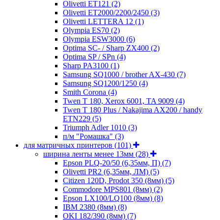
Olivetti ET121
(2)
Olivetti ET2000/2200/2450
(3)
Olivetti LETTERA 12
(1)
Olympia ES70
(2)
Olympia ESW3000
(6)
Optima SC- / Sharp ZX400
(2)
Optima SP / SPn
(4)
Sharp PA3100
(1)
Samsung SQ1000 / brother AX-430
(7)
Samsung SQ1200/1250
(4)
Smith Corona
(4)
Twen T 180, Xerox 6001, TA 9009
(4)
Twen T 180 Plus / Nakajima AX200 / handy
ETN229
(5)
Triumph Adler 1010
(3)
п/м "Ромашка"
(3)
для матричных принтеров
(101)
ширина ленты менее 13мм
(28)
Epson PLQ-20/50 (6,35мм, П)
(7)
Olivetti PR2 (6,35мм, ЛМ)
(5)
Citizen 120D, Prodot 350 (8мм)
(5)
Commodore MPS801 (8мм)
(2)
Epson LX100/LQ100 (8мм)
(8)
IBM 2380 (8мм)
(8)
OKI 182/390 (8мм)
(7)