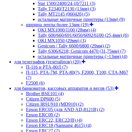
Star 1500/2400/24-10/7211
(3)
Tally T2340/T2130 (13мм)
(3)
Tally MT2145 (060426)
(5)
остальные матричные принтеры (13мм)
(9)
ширина ленты более 13мм
(19)
OKI MX1000/1100 (28мм)
(4)
Tally 600/660/691/6050/6092/6100 (25,4мм)
(6)
OKI MX1050 (29мм)
(3)
Genicom / Tally 6600/6800 (29мм)
(2)
Tally 6306/6218; Genicom 4470 (31,75мм)
(7)
остальные матричные принтеры (>13мм)
(4)
для телеграфов (телетайпов)
(20)
П-116 и РТА-80Л
(7)
П-115, РТА-7М, РТА-80(?), F2000, T100, СТА-М67
(7)
F2500
(6)
для банкоматов, кассовых аппаратов и весов
(53)
Brother BSE101
(4)
Citizen DP600
(5)
Citizen IR91/910 (MD910)
(2)
Epson ERC05 (для AND AD-8121B)
(2)
Epson ERC09
(2)
Epson ERC22, ERC22(B)
(4)
Epson ERC18 (Samsung 4615)
(4)
Epson ERC27
(2)