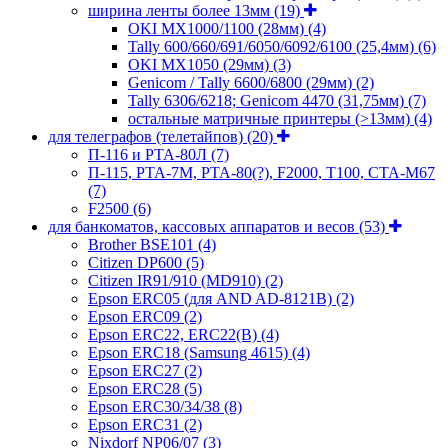
ширина ленты более 13мм
(19)
OKI MX1000/1100 (28мм)
(4)
Tally 600/660/691/6050/6092/6100 (25,4мм)
(6)
OKI MX1050 (29мм)
(3)
Genicom / Tally 6600/6800 (29мм)
(2)
Tally 6306/6218; Genicom 4470 (31,75мм)
(7)
остальные матричные принтеры (>13мм)
(4)
для телеграфов (телетайпов)
(20)
П-116 и РТА-80Л
(7)
П-115, РТА-7М, РТА-80(?), F2000, T100, СТА-М67
(7)
F2500
(6)
для банкоматов, кассовых аппаратов и весов
(53)
Brother BSE101
(4)
Citizen DP600
(5)
Citizen IR91/910 (MD910)
(2)
Epson ERC05 (для AND AD-8121B)
(2)
Epson ERC09
(2)
Epson ERC22, ERC22(B)
(4)
Epson ERC18 (Samsung 4615)
(4)
Epson ERC27
(2)
Epson ERC28
(5)
Epson ERC30/34/38
(8)
Epson ERC31
(2)
Nixdorf NP06/07
(3)