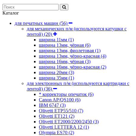
Каталог
для печатных машин
(56)
для механических п/м (используются катушки с
лентой)
(20)
ширина 11мм
(1)
ширина 13мм, чёрная
(6)
ширина 13мм, фиолетовая
(1)
ширина 13мм, чёрно-красная
(4)
ширина 16мм, чёрная
(3)
ширина 16мм, чёрно-красная
(2)
ширина 20мм
(3)
ширина 35мм
(1)
для электронных п/м (используются картриджи с
лентой)
(36)
* корректоры опечаток
(6)
Canon AP/QS100
(6)
IBM 6747
(3)
Olivetti ETP55/510
(7)
Olivetti ET121
(2)
Olivetti ET2000/2200/2450
(3)
Olivetti LETTERA 12
(1)
Olympia ES70
(2)