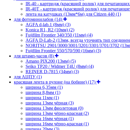
IR-40 - картридж (красящий ролик) для печатающи
IR-40T - картридж (красящий ролик) для печатающе
лента на катушках (13мм*6м) для Citizen 440
(1)
для фотоминилабов
(14)
AGFA d-lab.1 (8мм)
(3)
Konica R1, R2 (10мм)
(2)
Fujifilm Frontier 340/350 (11мм)
(4)
AGFA D-Lab-2 (13мм, всегда уточнять тип соедине
NORITSU 2901/3000/3001/3201/3301/3701/3702 (13
Fujifilm Frontier 550/570/590 (16мм)
(3)
для штамп-часов
(8)
Amano PIX200 (13мм)
(5)
Seiko TP20 / Widmer T4U (8мм)
(4)
REINER D-7815 (34мм)
(3)
для АЦПУ
(1)
красящая лента в рулоне (на бобине)
(17)
ширина 6,35мм
(1)
ширина 8,8мм
(1)
ширина 11мм
(1)
ширина 13мм чёрная
(3)
ширина 13мм фиолетовая
(0)
ширина 13мм чёрно-красная
(2)
ширина 16мм чёрная
(1)
ширина 16мм чёрно-красная
(1)
ширина 20мм
(3)