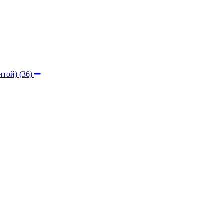
ентой)
(36)