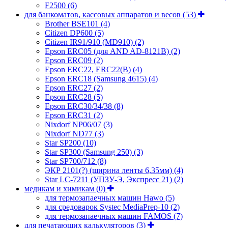
F2500
(6)
для банкоматов, кассовых аппаратов и весов
(53)
Brother BSE101
(4)
Citizen DP600
(5)
Citizen IR91/910 (MD910)
(2)
Epson ERC05 (для AND AD-8121B)
(2)
Epson ERC09
(2)
Epson ERC22, ERC22(B)
(4)
Epson ERC18 (Samsung 4615)
(4)
Epson ERC27
(2)
Epson ERC28
(5)
Epson ERC30/34/38
(8)
Epson ERC31
(2)
Nixdorf NP06/07
(3)
Nixdorf ND77
(3)
Star SP200
(10)
Star SP300 (Samsung 250)
(3)
Star SP700/712
(8)
ЭКР 2101(?) (ширина ленты 6,35мм)
(4)
Star LC-7211 (УПЗУ-Э, Экспресс 21)
(2)
медикам и химикам
(0)
для термозапаечных машин Hawo
(5)
для средоварок Systec MediaPrep-10
(2)
для термозапаечных машин FAMOS
(7)
для печатающих калькуляторов
(3)