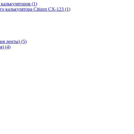
х калькуляторов
(1)
го калькулятора Citizen CX-123
(1)
ния ленты)
(5)
мм)
(4)