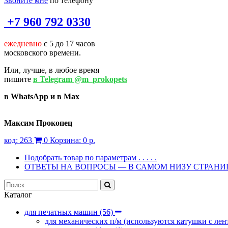
Звоните мне
по телефону
+7 960 792 0330
ежедневно
с 5 до 17 часов
московского времени.
Или, лучше, в любое время
пишите
в Telegram @m_prokopets
в WhatsApp и в Max
Максим Прокопец
код:
263
0
Корзина:
0 р.
Подобрать товар по параметрам . . . . .
ОТВЕТЫ НА ВОПРОСЫ — В САМОМ НИЗУ СТРАН
Каталог
для печатных машин
(56)
для механических п/м (используются катушки с лен