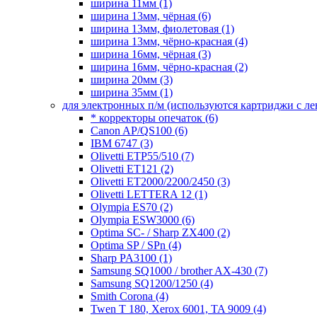
ширина 11мм
(1)
ширина 13мм, чёрная
(6)
ширина 13мм, фиолетовая
(1)
ширина 13мм, чёрно-красная
(4)
ширина 16мм, чёрная
(3)
ширина 16мм, чёрно-красная
(2)
ширина 20мм
(3)
ширина 35мм
(1)
для электронных п/м (используются картриджи с л
* корректоры опечаток
(6)
Canon AP/QS100
(6)
IBM 6747
(3)
Olivetti ETP55/510
(7)
Olivetti ET121
(2)
Olivetti ET2000/2200/2450
(3)
Olivetti LETTERA 12
(1)
Olympia ES70
(2)
Olympia ESW3000
(6)
Optima SC- / Sharp ZX400
(2)
Optima SP / SPn
(4)
Sharp PA3100
(1)
Samsung SQ1000 / brother AX-430
(7)
Samsung SQ1200/1250
(4)
Smith Corona
(4)
Twen T 180, Xerox 6001, TA 9009
(4)