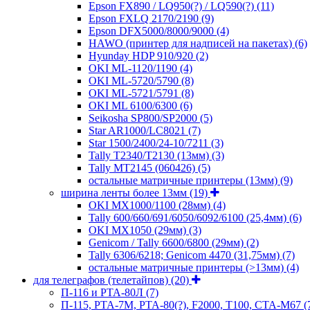
Epson FX890 / LQ950(?) / LQ590(?)
(11)
Epson FXLQ 2170/2190
(9)
Epson DFX5000/8000/9000
(4)
HAWO (принтер для надписей на пакетах)
(6)
Hyunday HDP 910/920
(2)
OKI ML-1120/1190
(4)
OKI ML-5720/5790
(8)
OKI ML-5721/5791
(8)
OKI ML 6100/6300
(6)
Seikosha SP800/SP2000
(5)
Star AR1000/LC8021
(7)
Star 1500/2400/24-10/7211
(3)
Tally T2340/T2130 (13мм)
(3)
Tally MT2145 (060426)
(5)
остальные матричные принтеры (13мм)
(9)
ширина ленты более 13мм
(19)
OKI MX1000/1100 (28мм)
(4)
Tally 600/660/691/6050/6092/6100 (25,4мм)
(6)
OKI MX1050 (29мм)
(3)
Genicom / Tally 6600/6800 (29мм)
(2)
Tally 6306/6218; Genicom 4470 (31,75мм)
(7)
остальные матричные принтеры (>13мм)
(4)
для телеграфов (телетайпов)
(20)
П-116 и РТА-80Л
(7)
П-115, РТА-7М, РТА-80(?), F2000, T100, СТА-М67
(