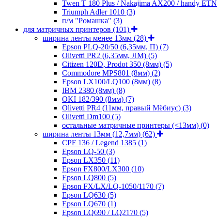
Twen T 180 Plus / Nakajima AX200 / handy ET
Triumph Adler 1010
(3)
п/м "Ромашка"
(3)
для матричных принтеров
(101)
ширина ленты менее 13мм
(28)
Epson PLQ-20/50 (6,35мм, П)
(7)
Olivetti PR2 (6,35мм, ЛМ)
(5)
Citizen 120D, Prodot 350 (8мм)
(5)
Commodore MPS801 (8мм)
(2)
Epson LX100/LQ100 (8мм)
(8)
IBM 2380 (8мм)
(8)
OKI 182/390 (8мм)
(7)
Olivetti PR4 (11мм, правый Мёбиус)
(3)
Olivetti Dm100
(5)
остальные матричные принтеры (<13мм)
(0)
ширина ленты 13мм (12,7мм)
(62)
CPF 136 / Legend 1385
(1)
Epson LQ-50
(3)
Epson LX350
(11)
Epson FX800/LX300
(10)
Epson LQ800
(5)
Epson FX/LX/LQ-1050/1170
(7)
Epson LQ630
(5)
Epson LQ670
(1)
Epson LQ690 / LQ2170
(5)