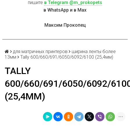
пишите
в Telegram @m_prokopets
в WhatsApp и в Max
Максим Прокопец
для матричных принтеров
ширина ленты более
13мм
Tally 600/660/691/6050/6092/6100 (25,4мм)
TALLY
600/660/691/6050/6092/610
(25,4ММ)