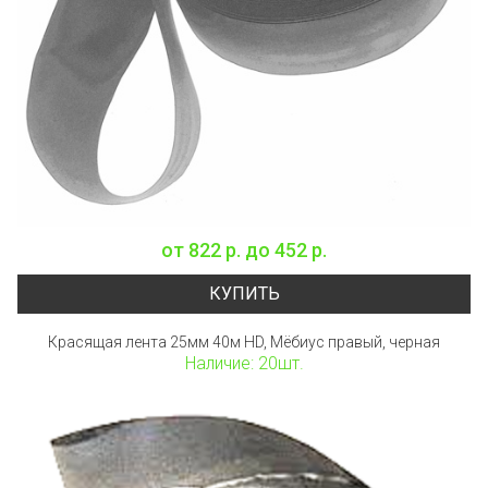
от
822 р.
до
452 р.
КУПИТЬ
Красящая лента 25мм 40м HD, Мёбиус правый, черная
Наличие: 20шт.