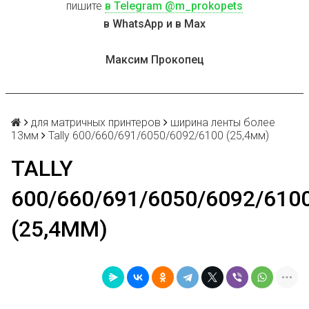
пишите
в Telegram @m_prokopets
в WhatsApp и в Max
Максим Прокопец
для матричных принтеров
ширина ленты более
13мм
Tally 600/660/691/6050/6092/6100 (25,4мм)
TALLY
600/660/691/6050/6092/610
(25,4ММ)