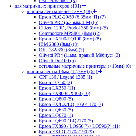
п/м "Ромашка"
(3)
для матричных принтеров
(101)
ширина ленты менее 13мм
(28)
Epson PLQ-20/50 (6,35мм, П)
(7)
Olivetti PR2 (6,35мм, ЛМ)
(5)
Citizen 120D, Prodot 350 (8мм)
(5)
Commodore MPS801 (8мм)
(2)
Epson LX100/LQ100 (8мм)
(8)
IBM 2380 (8мм)
(8)
OKI 182/390 (8мм)
(7)
Olivetti PR4 (11мм, правый Мёбиус)
(3)
Olivetti Dm100
(5)
остальные матричные принтеры (<13мм)
(0)
ширина ленты 13мм (12,7мм)
(62)
CPF 136 / Legend 1385
(1)
Epson LQ-50
(3)
Epson LX350
(11)
Epson FX800/LX300
(10)
Epson LQ800
(5)
Epson FX/LX/LQ-1050/1170
(7)
Epson LQ630
(5)
Epson LQ670
(1)
Epson LQ690 / LQ2170
(5)
Epson FX890 / LQ950(?) / LQ590(?)
(11)
Epson FXLQ 2170/2190
(9)