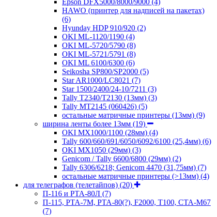
Epson DFX5000/8000/9000
(4)
HAWO (принтер для надписей на пакетах)
(6)
Hyunday HDP 910/920
(2)
OKI ML-1120/1190
(4)
OKI ML-5720/5790
(8)
OKI ML-5721/5791
(8)
OKI ML 6100/6300
(6)
Seikosha SP800/SP2000
(5)
Star AR1000/LC8021
(7)
Star 1500/2400/24-10/7211
(3)
Tally T2340/T2130 (13мм)
(3)
Tally MT2145 (060426)
(5)
остальные матричные принтеры (13мм)
(9)
ширина ленты более 13мм
(19)
OKI MX1000/1100 (28мм)
(4)
Tally 600/660/691/6050/6092/6100 (25,4мм)
(6)
OKI MX1050 (29мм)
(3)
Genicom / Tally 6600/6800 (29мм)
(2)
Tally 6306/6218; Genicom 4470 (31,75мм)
(7)
остальные матричные принтеры (>13мм)
(4)
для телеграфов (телетайпов)
(20)
П-116 и РТА-80Л
(7)
П-115, РТА-7М, РТА-80(?), F2000, T100, СТА-М67
(7)