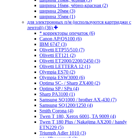
ширина 16мм, чёрно-красная
(2)
ширина 20мм
(3)
ширина 35мм
(1)
для электронных п/м (используются картриджи с
лентой)
(36)
* корректоры опечаток
(6)
Canon AP/QS100
(6)
IBM 6747
(3)
Olivetti ETP55/510
(7)
Olivetti ET121
(2)
Olivetti ET2000/2200/2450
(3)
Olivetti LETTERA 12
(1)
Olympia ES70
(2)
Olympia ESW3000
(6)
Optima SC- / Sharp ZX400
(2)
Optima SP / SPn
(4)
Sharp PA3100
(1)
Samsung SQ1000 / brother AX-430
(7)
Samsung SQ1200/1250
(4)
Smith Corona
(4)
Twen T 180, Xerox 6001, TA 9009
(4)
Twen T 180 Plus / Nakajima AX200 / handy
ETN229
(5)
Triumph Adler 1010
(3)