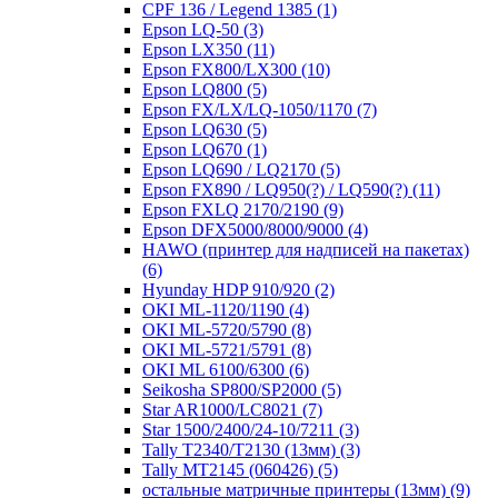
CPF 136 / Legend 1385
(1)
Epson LQ-50
(3)
Epson LX350
(11)
Epson FX800/LX300
(10)
Epson LQ800
(5)
Epson FX/LX/LQ-1050/1170
(7)
Epson LQ630
(5)
Epson LQ670
(1)
Epson LQ690 / LQ2170
(5)
Epson FX890 / LQ950(?) / LQ590(?)
(11)
Epson FXLQ 2170/2190
(9)
Epson DFX5000/8000/9000
(4)
HAWO (принтер для надписей на пакетах)
(6)
Hyunday HDP 910/920
(2)
OKI ML-1120/1190
(4)
OKI ML-5720/5790
(8)
OKI ML-5721/5791
(8)
OKI ML 6100/6300
(6)
Seikosha SP800/SP2000
(5)
Star AR1000/LC8021
(7)
Star 1500/2400/24-10/7211
(3)
Tally T2340/T2130 (13мм)
(3)
Tally MT2145 (060426)
(5)
остальные матричные принтеры (13мм)
(9)