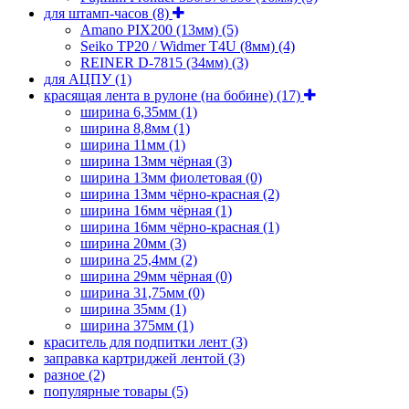
для штамп-часов
(8)
Amano PIX200 (13мм)
(5)
Seiko TP20 / Widmer T4U (8мм)
(4)
REINER D-7815 (34мм)
(3)
для АЦПУ
(1)
красящая лента в рулоне (на бобине)
(17)
ширина 6,35мм
(1)
ширина 8,8мм
(1)
ширина 11мм
(1)
ширина 13мм чёрная
(3)
ширина 13мм фиолетовая
(0)
ширина 13мм чёрно-красная
(2)
ширина 16мм чёрная
(1)
ширина 16мм чёрно-красная
(1)
ширина 20мм
(3)
ширина 25,4мм
(2)
ширина 29мм чёрная
(0)
ширина 31,75мм
(0)
ширина 35мм
(1)
ширина 375мм
(1)
краситель для подпитки лент
(3)
заправка картриджей лентой
(3)
разное
(2)
популярные товары
(5)