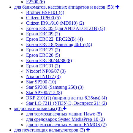
F2500
(6)
для банкоматов, кассовых аппаратов и весов
(53)
Brother BSE101
(4)
Citizen DP600
(5)
Citizen IR91/910 (MD910)
(2)
Epson ERC05 (для AND AD-8121B)
(2)
Epson ERC09
(2)
Epson ERC22, ERC22(B)
(4)
Epson ERC18 (Samsung 4615)
(4)
Epson ERC27
(2)
Epson ERC28
(5)
Epson ERC30/34/38
(8)
Epson ERC31
(2)
Nixdorf NP06/07
(3)
Nixdorf ND77
(3)
Star SP200
(10)
Star SP300 (Samsung 250)
(3)
Star SP700/712
(8)
ЭКР 2101(?) (ширина ленты 6,35мм)
(4)
Star LC-7211 (УПЗУ-Э, Экспресс 21)
(2)
медикам и химикам
(0)
для термозапаечных машин Hawo
(5)
для средоварок Systec MediaPrep-10
(2)
для термозапаечных машин FAMOS
(7)
для печатающих калькуляторов
(3)