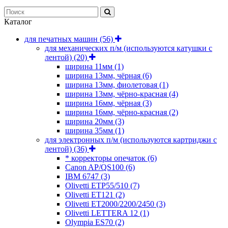
Каталог
для печатных машин
(56)
для механических п/м (используются катушки с
лентой)
(20)
ширина 11мм
(1)
ширина 13мм, чёрная
(6)
ширина 13мм, фиолетовая
(1)
ширина 13мм, чёрно-красная
(4)
ширина 16мм, чёрная
(3)
ширина 16мм, чёрно-красная
(2)
ширина 20мм
(3)
ширина 35мм
(1)
для электронных п/м (используются картриджи с
лентой)
(36)
* корректоры опечаток
(6)
Canon AP/QS100
(6)
IBM 6747
(3)
Olivetti ETP55/510
(7)
Olivetti ET121
(2)
Olivetti ET2000/2200/2450
(3)
Olivetti LETTERA 12
(1)
Olympia ES70
(2)