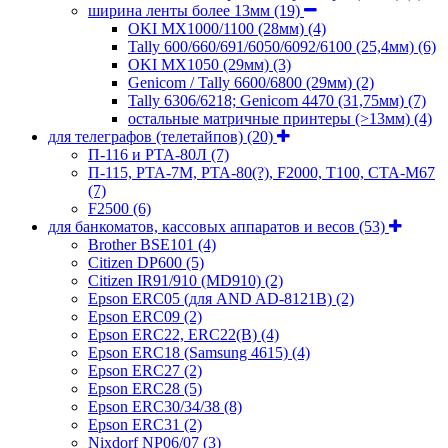
ширина ленты более 13мм
(19)
OKI MX1000/1100 (28мм)
(4)
Tally 600/660/691/6050/6092/6100 (25,4мм)
(6)
OKI MX1050 (29мм)
(3)
Genicom / Tally 6600/6800 (29мм)
(2)
Tally 6306/6218; Genicom 4470 (31,75мм)
(7)
остальные матричные принтеры (>13мм)
(4)
для телеграфов (телетайпов)
(20)
П-116 и РТА-80Л
(7)
П-115, РТА-7М, РТА-80(?), F2000, T100, СТА-М67
(7)
F2500
(6)
для банкоматов, кассовых аппаратов и весов
(53)
Brother BSE101
(4)
Citizen DP600
(5)
Citizen IR91/910 (MD910)
(2)
Epson ERC05 (для AND AD-8121B)
(2)
Epson ERC09
(2)
Epson ERC22, ERC22(B)
(4)
Epson ERC18 (Samsung 4615)
(4)
Epson ERC27
(2)
Epson ERC28
(5)
Epson ERC30/34/38
(8)
Epson ERC31
(2)
Nixdorf NP06/07
(3)