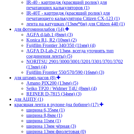
IR-40 - картридж (красящий ролик) для
печатающих калькуляторов
(1)
IR-40T - картридж (красящий ролик) для
печатающего калькулятора Citizen CX-123
(1)
лента на катушках (13мм*6м) для Citizen 440
(1)
для фотоминилабов
(14)
AGFA d-lab.1 (8мм)
(3)
Konica R1, R2 (10мм)
(2)
Fujifilm Frontier 340/350 (11мм)
(4)
AGFA D-Lab-2 (13мм, всегда уточнять тип
соединения ленты)
(5)
NORITSU 2901/3000/3001/3201/3301/3701/3702
(13мм)
(4)
Fujifilm Frontier 550/570/590 (16мм)
(3)
для штамп-часов
(8)
Amano PIX200 (13мм)
(5)
Seiko TP20 / Widmer T4U (8мм)
(4)
REINER D-7815 (34мм)
(3)
для АЦПУ
(1)
красящая лента в рулоне (на бобине)
(17)
ширина 6,35мм
(1)
ширина 8,8мм
(1)
ширина 11мм
(1)
ширина 13мм чёрная
(3)
ширина 13мм фиолетовая
(0)