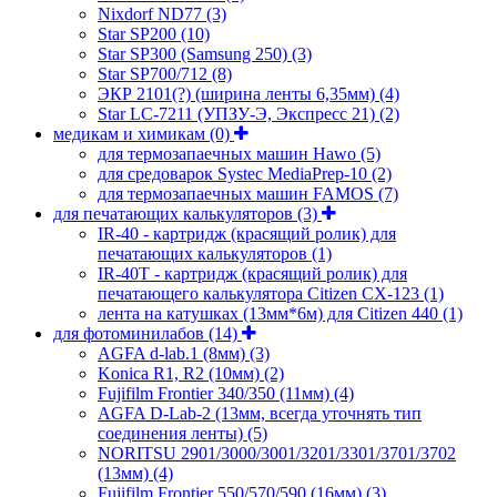
Nixdorf ND77
(3)
Star SP200
(10)
Star SP300 (Samsung 250)
(3)
Star SP700/712
(8)
ЭКР 2101(?) (ширина ленты 6,35мм)
(4)
Star LC-7211 (УПЗУ-Э, Экспресс 21)
(2)
медикам и химикам
(0)
для термозапаечных машин Hawo
(5)
для средоварок Systec MediaPrep-10
(2)
для термозапаечных машин FAMOS
(7)
для печатающих калькуляторов
(3)
IR-40 - картридж (красящий ролик) для
печатающих калькуляторов
(1)
IR-40T - картридж (красящий ролик) для
печатающего калькулятора Citizen CX-123
(1)
лента на катушках (13мм*6м) для Citizen 440
(1)
для фотоминилабов
(14)
AGFA d-lab.1 (8мм)
(3)
Konica R1, R2 (10мм)
(2)
Fujifilm Frontier 340/350 (11мм)
(4)
AGFA D-Lab-2 (13мм, всегда уточнять тип
соединения ленты)
(5)
NORITSU 2901/3000/3001/3201/3301/3701/3702
(13мм)
(4)
Fujifilm Frontier 550/570/590 (16мм)
(3)