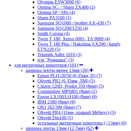
Olympia ESW3000
(6)
Optima SC- / Sharp ZX400
(2)
Optima SP / SPn
(4)
Sharp PA3100
(1)
Samsung SQ1000 / brother AX-430
(7)
Samsung SQ1200/1250
(4)
Smith Corona
(4)
Twen T 180, Xerox 6001, TA 9009
(4)
Twen T 180 Plus / Nakajima AX200 / handy
ETN229
(5)
Triumph Adler 1010
(3)
п/м "Ромашка"
(3)
для матричных принтеров
(101)
ширина ленты менее 13мм
(28)
Epson PLQ-20/50 (6,35мм, П)
(7)
Olivetti PR2 (6,35мм, ЛМ)
(5)
Citizen 120D, Prodot 350 (8мм)
(5)
Commodore MPS801 (8мм)
(2)
Epson LX100/LQ100 (8мм)
(8)
IBM 2380 (8мм)
(8)
OKI 182/390 (8мм)
(7)
Olivetti PR4 (11мм, правый Мёбиус)
(3)
Olivetti Dm100
(5)
остальные матричные принтеры (<13мм)
(0)
ширина ленты 13мм (12,7мм)
(62)