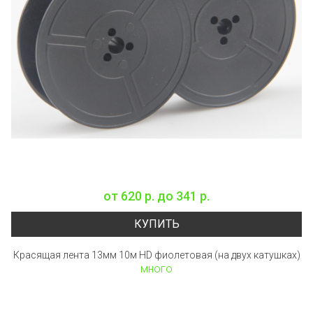
от
620 р.
до
341 р.
КУПИТЬ
Красящая лента 13мм 10м HD фиолетовая (на двух катушках)
много