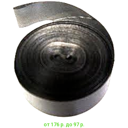
от
176 р.
до
97 р.