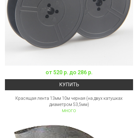
от
520 р.
до
286 р.
КУПИТЬ
Красящая лента 13мм 10м черная (на двух катушках
диаметром 53,5мм)
много