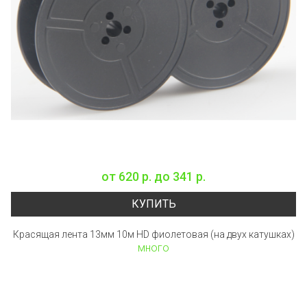
от
620 р.
до
341 р.
КУПИТЬ
Красящая лента 13мм 10м HD фиолетовая (на двух катушках)
много