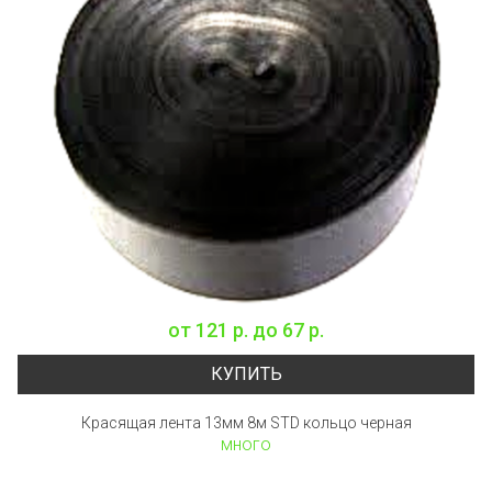
от
121 р.
до
67 р.
КУПИТЬ
Красящая лента 13мм 8м STD кольцо черная
много