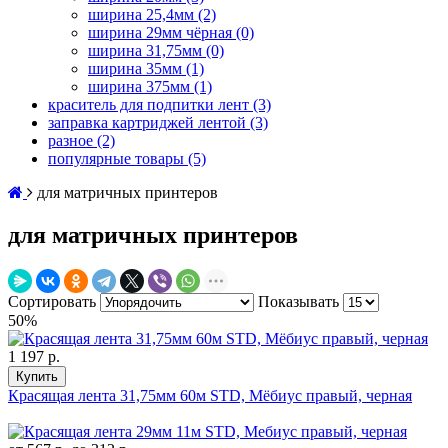
ширина 25,4мм
(2)
ширина 29мм чёрная
(0)
ширина 31,75мм
(0)
ширина 35мм
(1)
ширина 375мм
(1)
краситель для подпитки лент
(3)
заправка картриджей лентой
(3)
разное
(2)
популярные товары
(5)
для матричных принтеров
для матричных принтеров
Сортировать
Показывать
50%
1 197 р.
Купить
Красящая лента 31,75мм 60м STD, Мёбиус правый, черная