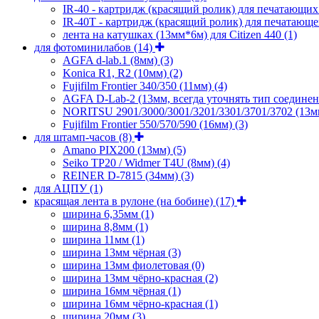
IR-40 - картридж (красящий ролик) для печатающи
IR-40T - картридж (красящий ролик) для печатающе
лента на катушках (13мм*6м) для Citizen 440
(1)
для фотоминилабов
(14)
AGFA d-lab.1 (8мм)
(3)
Konica R1, R2 (10мм)
(2)
Fujifilm Frontier 340/350 (11мм)
(4)
AGFA D-Lab-2 (13мм, всегда уточнять тип соедине
NORITSU 2901/3000/3001/3201/3301/3701/3702 (13
Fujifilm Frontier 550/570/590 (16мм)
(3)
для штамп-часов
(8)
Amano PIX200 (13мм)
(5)
Seiko TP20 / Widmer T4U (8мм)
(4)
REINER D-7815 (34мм)
(3)
для АЦПУ
(1)
красящая лента в рулоне (на бобине)
(17)
ширина 6,35мм
(1)
ширина 8,8мм
(1)
ширина 11мм
(1)
ширина 13мм чёрная
(3)
ширина 13мм фиолетовая
(0)
ширина 13мм чёрно-красная
(2)
ширина 16мм чёрная
(1)
ширина 16мм чёрно-красная
(1)
ширина 20мм
(3)