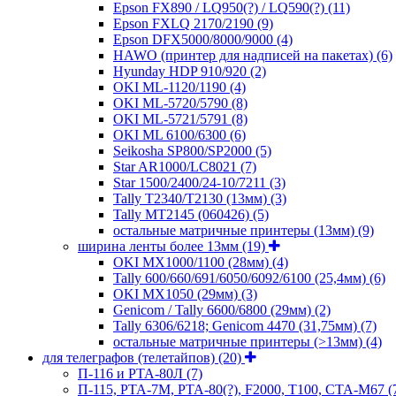
Epson FX890 / LQ950(?) / LQ590(?)
(11)
Epson FXLQ 2170/2190
(9)
Epson DFX5000/8000/9000
(4)
HAWO (принтер для надписей на пакетах)
(6)
Hyunday HDP 910/920
(2)
OKI ML-1120/1190
(4)
OKI ML-5720/5790
(8)
OKI ML-5721/5791
(8)
OKI ML 6100/6300
(6)
Seikosha SP800/SP2000
(5)
Star AR1000/LC8021
(7)
Star 1500/2400/24-10/7211
(3)
Tally T2340/T2130 (13мм)
(3)
Tally MT2145 (060426)
(5)
остальные матричные принтеры (13мм)
(9)
ширина ленты более 13мм
(19)
OKI MX1000/1100 (28мм)
(4)
Tally 600/660/691/6050/6092/6100 (25,4мм)
(6)
OKI MX1050 (29мм)
(3)
Genicom / Tally 6600/6800 (29мм)
(2)
Tally 6306/6218; Genicom 4470 (31,75мм)
(7)
остальные матричные принтеры (>13мм)
(4)
для телеграфов (телетайпов)
(20)
П-116 и РТА-80Л
(7)
П-115, РТА-7М, РТА-80(?), F2000, T100, СТА-М67
(