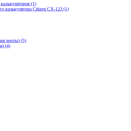
х калькуляторов
(1)
го калькулятора Citizen CX-123
(1)
ния ленты)
(5)
мм)
(4)