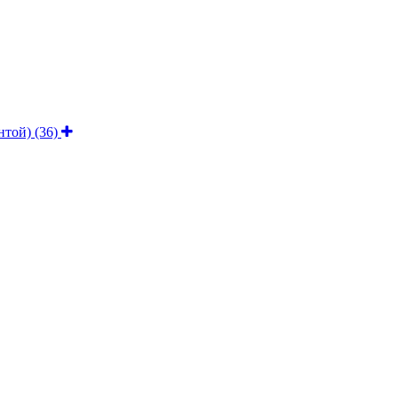
ентой)
(36)