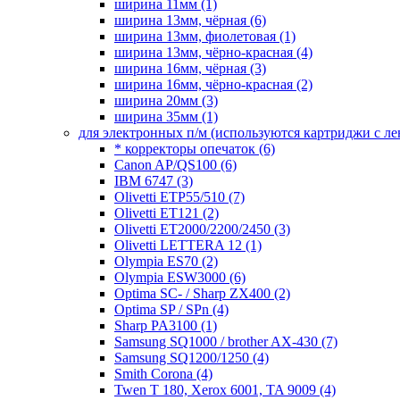
ширина 11мм
(1)
ширина 13мм, чёрная
(6)
ширина 13мм, фиолетовая
(1)
ширина 13мм, чёрно-красная
(4)
ширина 16мм, чёрная
(3)
ширина 16мм, чёрно-красная
(2)
ширина 20мм
(3)
ширина 35мм
(1)
для электронных п/м (используются картриджи с л
* корректоры опечаток
(6)
Canon AP/QS100
(6)
IBM 6747
(3)
Olivetti ETP55/510
(7)
Olivetti ET121
(2)
Olivetti ET2000/2200/2450
(3)
Olivetti LETTERA 12
(1)
Olympia ES70
(2)
Olympia ESW3000
(6)
Optima SC- / Sharp ZX400
(2)
Optima SP / SPn
(4)
Sharp PA3100
(1)
Samsung SQ1000 / brother AX-430
(7)
Samsung SQ1200/1250
(4)
Smith Corona
(4)
Twen T 180, Xerox 6001, TA 9009
(4)