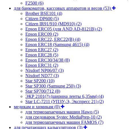
F2500
(6)
для банкоматов, кассовых аппаратов и весов
(53)
Brother BSE101
(4)
Citizen DP600
(5)
Citizen IR91/910 (MD910)
(2)
Epson ERC05 (для AND AD-8121B)
(2)
Epson ERC09
(2)
Epson ERC22, ERC22(B)
(4)
Epson ERC18 (Samsung 4615)
(4)
Epson ERC27
(2)
Epson ERC28
(5)
Epson ERC30/34/38
(8)
Epson ERC31
(2)
Nixdorf NP06/07
(3)
Nixdorf ND77
(3)
Star SP200
(10)
Star SP300 (Samsung 250)
(3)
Star SP700/712
(8)
ЭКР 2101(?) (ширина ленты 6,35мм)
(4)
Star LC-7211 (УПЗУ-Э, Экспресс 21)
(2)
медикам и химикам
(0)
для термозапаечных машин Hawo
(5)
для средоварок Systec MediaPrep-10
(2)
для термозапаечных машин FAMOS
(7)
для печатающих калькуляторов
(3)