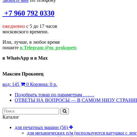
Звоните мне
по телефону
+7 960 792 0330
ежедневно
с 5 до 17 часов
московского времени.
Или, лучше, в любое время
пишите
в Telegram @m_prokopets
в WhatsApp и в Max
Максим Прокопец
код:
145
0
Корзина:
0 р.
Подобрать товар по параметрам . . . . .
ОТВЕТЫ НА ВОПРОСЫ — В САМОМ НИЗУ СТРАН
Каталог
для печатных машин
(56)
для механических п/м (используются катушки с лен