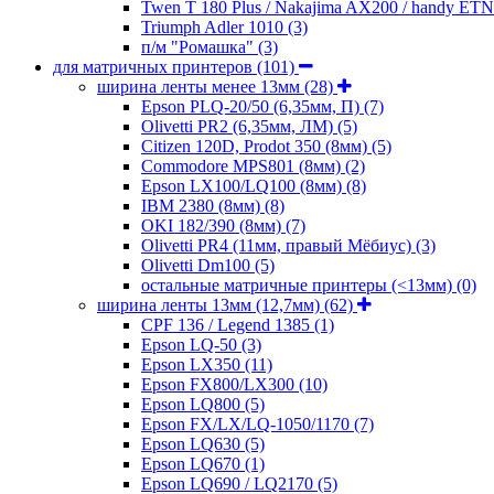
Twen T 180 Plus / Nakajima AX200 / handy ET
Triumph Adler 1010
(3)
п/м "Ромашка"
(3)
для матричных принтеров
(101)
ширина ленты менее 13мм
(28)
Epson PLQ-20/50 (6,35мм, П)
(7)
Olivetti PR2 (6,35мм, ЛМ)
(5)
Citizen 120D, Prodot 350 (8мм)
(5)
Commodore MPS801 (8мм)
(2)
Epson LX100/LQ100 (8мм)
(8)
IBM 2380 (8мм)
(8)
OKI 182/390 (8мм)
(7)
Olivetti PR4 (11мм, правый Мёбиус)
(3)
Olivetti Dm100
(5)
остальные матричные принтеры (<13мм)
(0)
ширина ленты 13мм (12,7мм)
(62)
CPF 136 / Legend 1385
(1)
Epson LQ-50
(3)
Epson LX350
(11)
Epson FX800/LX300
(10)
Epson LQ800
(5)
Epson FX/LX/LQ-1050/1170
(7)
Epson LQ630
(5)
Epson LQ670
(1)
Epson LQ690 / LQ2170
(5)