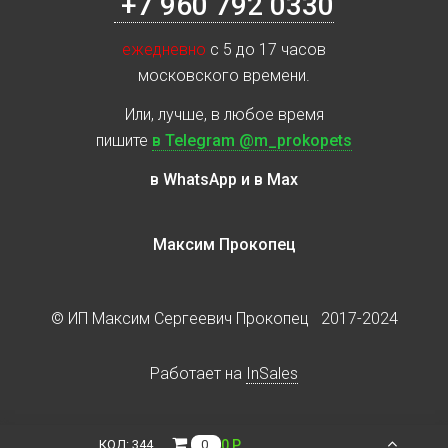
+7 960 792 0330
ежедневно
с 5 до 17 часов
московского времени.
Или, лучше, в любое время
пишите
в Telegram @m_prokopets
в WhatsApp и в Max
Максим Прокопец
© ИП Максим Сергеевич Прокопец 2017-2024
Работает на
InSales
0 Р.
КОД:
344
0