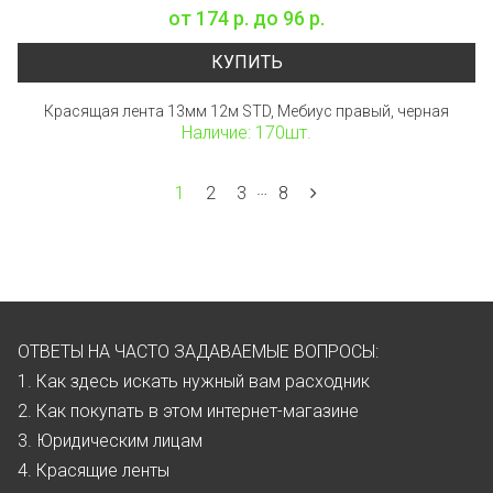
от
174 р.
до
96 р.
КУПИТЬ
Красящая лента 13мм 12м STD, Мебиус правый, черная
Наличие: 170шт.
…
1
2
3
8
ОТВЕТЫ НА ЧАСТО ЗАДАВАЕМЫЕ ВОПРОСЫ:
1. Как здесь искать нужный вам расходник
2. Как покупать в этом интернет-магазине
3. Юридическим лицам
4. Красящие ленты