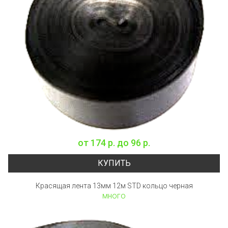
от
174 р.
до
96 р.
КУПИТЬ
Красящая лента 13мм 12м STD кольцо черная
много