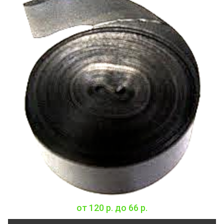
от
120 р.
до
66 р.