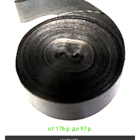
от
176 р.
до
97 р.