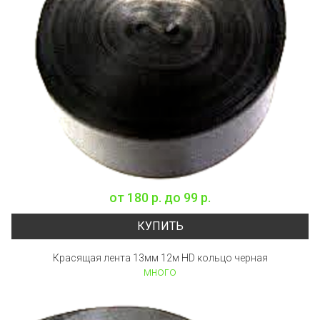
от
180 р.
до
99 р.
КУПИТЬ
Красящая лента 13мм 12м HD кольцо черная
много