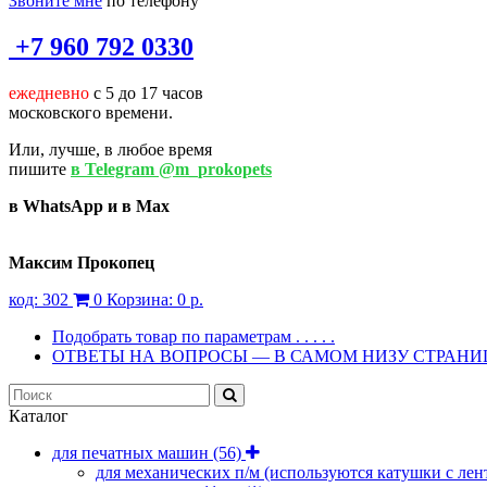
Звоните мне
по телефону
+7 960 792 0330
ежедневно
с 5 до 17 часов
московского времени.
Или, лучше, в любое время
пишите
в Telegram @m_prokopets
в WhatsApp и в Max
Максим Прокопец
код:
302
0
Корзина:
0 р.
Подобрать товар по параметрам . . . . .
ОТВЕТЫ НА ВОПРОСЫ — В САМОМ НИЗУ СТРАН
Каталог
для печатных машин
(56)
для механических п/м (используются катушки с лен