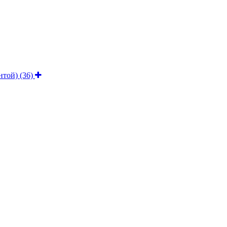
ентой)
(36)