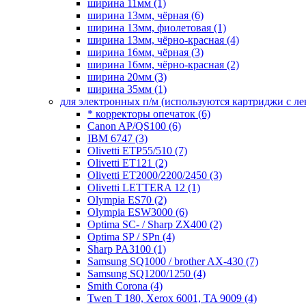
ширина 11мм
(1)
ширина 13мм, чёрная
(6)
ширина 13мм, фиолетовая
(1)
ширина 13мм, чёрно-красная
(4)
ширина 16мм, чёрная
(3)
ширина 16мм, чёрно-красная
(2)
ширина 20мм
(3)
ширина 35мм
(1)
для электронных п/м (используются картриджи с л
* корректоры опечаток
(6)
Canon AP/QS100
(6)
IBM 6747
(3)
Olivetti ETP55/510
(7)
Olivetti ET121
(2)
Olivetti ET2000/2200/2450
(3)
Olivetti LETTERA 12
(1)
Olympia ES70
(2)
Olympia ESW3000
(6)
Optima SC- / Sharp ZX400
(2)
Optima SP / SPn
(4)
Sharp PA3100
(1)
Samsung SQ1000 / brother AX-430
(7)
Samsung SQ1200/1250
(4)
Smith Corona
(4)
Twen T 180, Xerox 6001, TA 9009
(4)