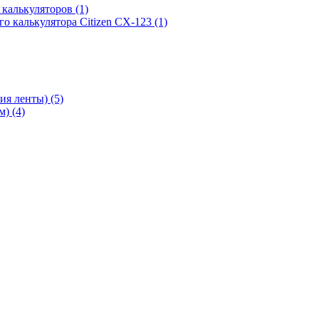
х калькуляторов
(1)
го калькулятора Citizen CX-123
(1)
ния ленты)
(5)
мм)
(4)