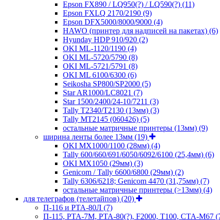
Epson FX890 / LQ950(?) / LQ590(?)
(11)
Epson FXLQ 2170/2190
(9)
Epson DFX5000/8000/9000
(4)
HAWO (принтер для надписей на пакетах)
(6)
Hyunday HDP 910/920
(2)
OKI ML-1120/1190
(4)
OKI ML-5720/5790
(8)
OKI ML-5721/5791
(8)
OKI ML 6100/6300
(6)
Seikosha SP800/SP2000
(5)
Star AR1000/LC8021
(7)
Star 1500/2400/24-10/7211
(3)
Tally T2340/T2130 (13мм)
(3)
Tally MT2145 (060426)
(5)
остальные матричные принтеры (13мм)
(9)
ширина ленты более 13мм
(19)
OKI MX1000/1100 (28мм)
(4)
Tally 600/660/691/6050/6092/6100 (25,4мм)
(6)
OKI MX1050 (29мм)
(3)
Genicom / Tally 6600/6800 (29мм)
(2)
Tally 6306/6218; Genicom 4470 (31,75мм)
(7)
остальные матричные принтеры (>13мм)
(4)
для телеграфов (телетайпов)
(20)
П-116 и РТА-80Л
(7)
П-115, РТА-7М, РТА-80(?), F2000, T100, СТА-М67
(