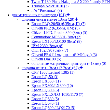
Twen T 180 Plus / Nakajima AX200 / handy ET
Triumph Adler 1010
(3)
п/м "Ромашка"
(3)
для матричных принтеров
(101)
ширина ленты менее 13мм
(28)
Epson PLQ-20/50 (6,35мм, П)
(7)
Olivetti PR2 (6,35мм, ЛМ)
(5)
Citizen 120D, Prodot 350 (8мм)
(5)
Commodore MPS801 (8мм)
(2)
Epson LX100/LQ100 (8мм)
(8)
IBM 2380 (8мм)
(8)
OKI 182/390 (8мм)
(7)
Olivetti PR4 (11мм, правый Мёбиус)
(3)
Olivetti Dm100
(5)
остальные матричные принтеры (<13мм)
(0)
ширина ленты 13мм (12,7мм)
(62)
CPF 136 / Legend 1385
(1)
Epson LQ-50
(3)
Epson LX350
(11)
Epson FX800/LX300
(10)
Epson LQ800
(5)
Epson FX/LX/LQ-1050/1170
(7)
Epson LQ630
(5)
Epson LQ670
(1)
Epson LQ690 / LQ2170
(5)