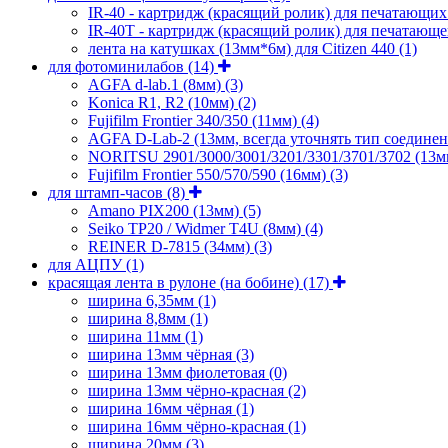
IR-40 - картридж (красящий ролик) для печатающи
IR-40T - картридж (красящий ролик) для печатающе
лента на катушках (13мм*6м) для Citizen 440
(1)
для фотоминилабов
(14)
AGFA d-lab.1 (8мм)
(3)
Konica R1, R2 (10мм)
(2)
Fujifilm Frontier 340/350 (11мм)
(4)
AGFA D-Lab-2 (13мм, всегда уточнять тип соедине
NORITSU 2901/3000/3001/3201/3301/3701/3702 (13
Fujifilm Frontier 550/570/590 (16мм)
(3)
для штамп-часов
(8)
Amano PIX200 (13мм)
(5)
Seiko TP20 / Widmer T4U (8мм)
(4)
REINER D-7815 (34мм)
(3)
для АЦПУ
(1)
красящая лента в рулоне (на бобине)
(17)
ширина 6,35мм
(1)
ширина 8,8мм
(1)
ширина 11мм
(1)
ширина 13мм чёрная
(3)
ширина 13мм фиолетовая
(0)
ширина 13мм чёрно-красная
(2)
ширина 16мм чёрная
(1)
ширина 16мм чёрно-красная
(1)
ширина 20мм
(3)