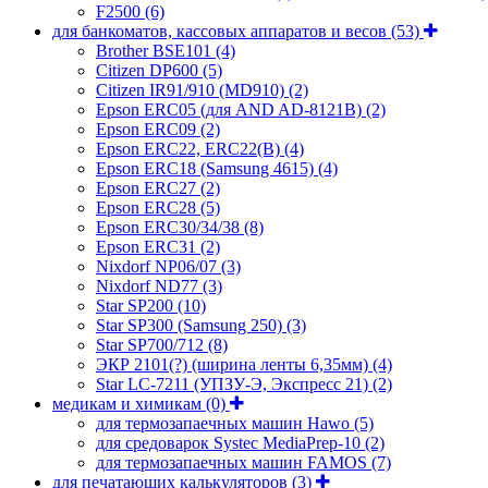
F2500
(6)
для банкоматов, кассовых аппаратов и весов
(53)
Brother BSE101
(4)
Citizen DP600
(5)
Citizen IR91/910 (MD910)
(2)
Epson ERC05 (для AND AD-8121B)
(2)
Epson ERC09
(2)
Epson ERC22, ERC22(B)
(4)
Epson ERC18 (Samsung 4615)
(4)
Epson ERC27
(2)
Epson ERC28
(5)
Epson ERC30/34/38
(8)
Epson ERC31
(2)
Nixdorf NP06/07
(3)
Nixdorf ND77
(3)
Star SP200
(10)
Star SP300 (Samsung 250)
(3)
Star SP700/712
(8)
ЭКР 2101(?) (ширина ленты 6,35мм)
(4)
Star LC-7211 (УПЗУ-Э, Экспресс 21)
(2)
медикам и химикам
(0)
для термозапаечных машин Hawo
(5)
для средоварок Systec MediaPrep-10
(2)
для термозапаечных машин FAMOS
(7)
для печатающих калькуляторов
(3)